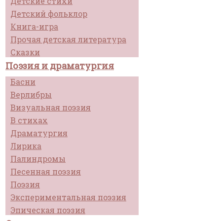
Детские стихи
Детский фольклор
Книга-игра
Прочая детская литература
Сказки
Поэзия и драматургия
Басни
Верлибры
Визуальная поэзия
В стихах
Драматургия
Лирика
Палиндромы
Песенная поэзия
Поэзия
Экспериментальная поэзия
Эпическая поэзия