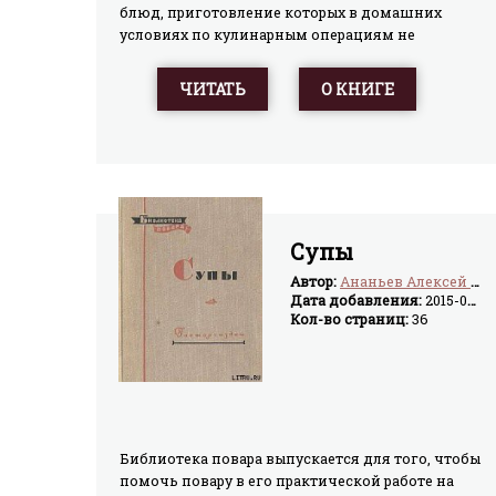
блюд, приготовление которых в домашних
условиях по кулинарным операциям не
представляет трудностей.Многим домашним
хозяйкам этот сборник поможет значительно
ЧИТАТЬ
О КНИГЕ
разнообразить свой стол вкусными
блюдами.Книга может быть также
использована работниками сети
общественного питания.
Супы
Автор:
Ананьев Алексей Ананьевич
Дата добавления:
2015-03-21
Кол-во страниц:
36
Библиотека повара выпускается для того, чтобы
помочь повару в его практической работе на