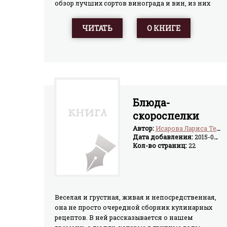
обзор лучших сортов винограда и вин, из них
получаемых. Подробно описаны основные
винодельческие страны и регионы. Приведены
ЧИТАТЬ
О КНИГЕ
правила дегустации и сервировки вина, даны
конкретные рекомендации по употреблению
тех или иных вин.Достаточно полный список
вин с указанием их характерных особенностей и
стран-производителей, большое количество
кулинарных рецептов и интересные
исторические факты, несомненно, привлекут
Блюда-
широкий круг читателей.
скороспелки
Автор:
Исарова Лариса Теодоровна
Дата добавления:
2015-04-17
Кол-во страниц:
22
Веселая и грустная, живая и непосредственная,
она не просто очередной сборник кулинарных
рецептов. В ней рассказывается о нашем