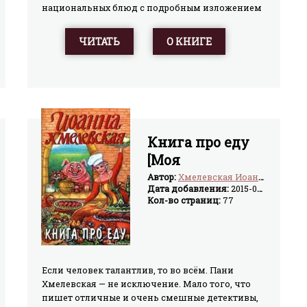
национальных блюд с подробным изложением
технологии их приготовления. Даны
рекомендации, что из кулинарии приемлемо
ЧИТАТЬ
О КНИГЕ
предложить туристам из других республик.В
издании использованы материалы из книги И.
А. Фельдмана «Атлас кулинарной мудрости»: К.,
«Рэклама», 1990.На широкий круг читателей.
Книга про еду
[Моя
поваренная
Автор:
Хмелевская Иоанна
Дата добавления:
2015-04-15
книга]
Кол-во страниц:
77
Если человек талантлив, то во всём. Пани
Хмелевская — не исключение. Мало того, что
пишет отличные и очень смешные детективы,