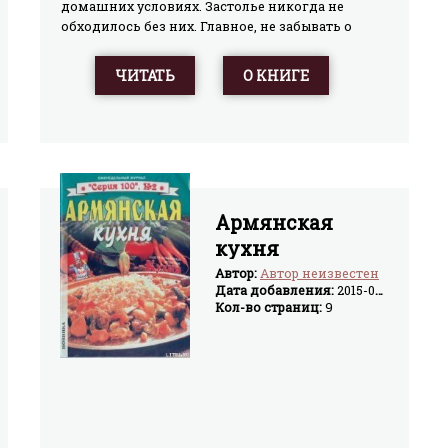
домашних условиях. Застолье никогда не
обходилось без них. Главное, не забывать о
чувстве меры. Рецептов напитков очень много,
и у каждого своя история, уходящая корнями в
ЧИТАТЬ
О КНИГЕ
глубь веков. Читатель узнает, как сварить
самогон, сделать вино, и многое другое,
используя в качестве исходного сырья все, что
дано Природой.Книга рассчитана на самый
широкий читательский круг.
Армянская
кухня
Автор:
Автор неизвестен
Дата добавления:
2015-04-02
Кол-во страниц:
9