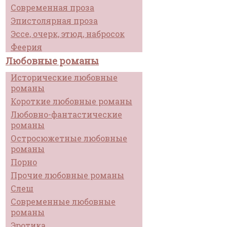
Современная проза
Эпистолярная проза
Эссе, очерк, этюд, набросок
Феерия
Любовные романы
Исторические любовные
романы
Короткие любовные романы
Любовно-фантастические
романы
Остросюжетные любовные
романы
Порно
Прочие любовные романы
Слеш
Современные любовные
романы
Эротика