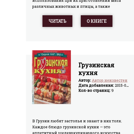
использования при их приготовлении мяса
различных животных и птицы, а также
субпродуктов и рыбы. Способы приготовления
шашлыков даны с учетом применения как
ЧИТАТЬ
О КНИГЕ
специальных приспособлений, так и подручных
средств, и могут реализовываться в
туристическом походе и при отдыхе на даче и
даже в условиях городской квартиры.
Приведены рецепты от самых простых до
достаточно изысканных блюд, способных
удовлетворить запросы любого человека.
Грузинская
кухня
Автор:
Автор неизвестен
Дата добавления:
2015-04-02
Кол-во страниц:
9
В Грузии любят застолья и знают в них толк.
Каждое блюдо грузинской кухни — это
аппетитный шедевркулинарного искусства.