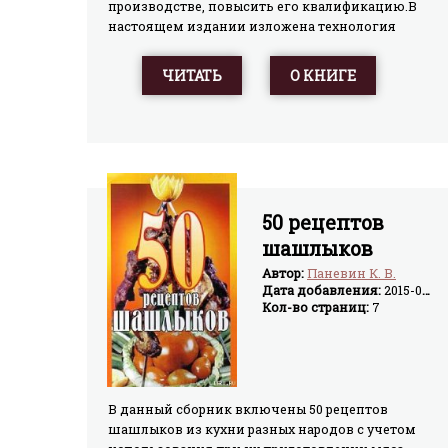
производстве, повысить его квалификацию.В
настоящем издании изложена технология
приготовления разнообразных супов (251
наименование) и приведены некоторые
ЧИТАТЬ
О КНИГЕ
сведения о рабочем месте повара; в книге также
кратко освещаются вопросы рационального
использования сырья.В рецептурах приведены
нормы вложения продуктов (весом нетто) в
граммах на порцию. Эти нормы соответствуют в
основном нормам (весом нетто), указанным в
«Сборнике рецептур блюд и кулинарных
50 рецептов
изделий для предприятий общественного
шашлыков
питания» (Госторгиздат, 1955 г.).
Автор:
Паневин К. В.
Дата добавления:
2015-04-02
Кол-во страниц:
7
В данный сборник включены 50 рецептов
шашлыков из кухни разных народов с учетом