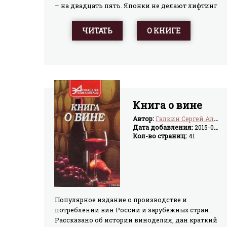
– на двадцать пять. Японки не делают лифтинг
и не ходят на шейпинг. Японки не знают слов
«диета» и «тренажерный зал». Японки готовят с
ЧИТАТЬ
О КНИГЕ
удовольствием и наслаждаются едой, не считая
калорий. Откройте для себя рецепты стройности
и молодости Страны восходящего солнца!
Книга о вине
Автор:
Галкин Сергей Александрович
Дата добавления:
2015-04-12
Кол-во страниц:
41
Популярное издание о производстве и
потреблении вин России и зарубежных стран.
Рассказано об истории виноделия, дан краткий