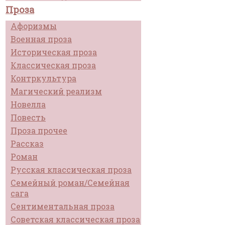
Проза
Афоризмы
Военная проза
Историческая проза
Классическая проза
Контркультура
Магический реализм
Новелла
Повесть
Проза прочее
Рассказ
Роман
Русская классическая проза
Семейный роман/Семейная
сага
Сентиментальная проза
Советская классическая проза