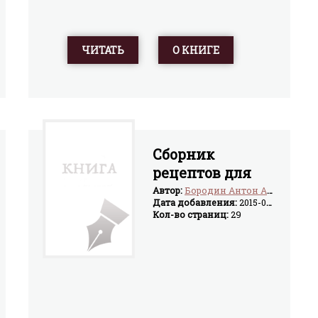
ЧИТАТЬ
О КНИГЕ
Сборник
рецептов для
СВЧ-печи
Автор:
Бородин Антон Анатольевич
Дата добавления:
2015-04-03
Кол-во страниц:
29