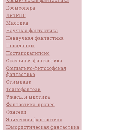
Космическая фантастика
Космоопера
ЛитРПГ
Мистика
Научная фантастика
Ненаучная фантастика
Попаданцы
Постапокалипсис
Сказочная фантастика
Социально-философская
фантастика
Стимпанк
Технофэнтези
Ужасы и мистика
Фантастика: прочее
Фэнтези
Эпическая фантастика
Юмористическая фантастика