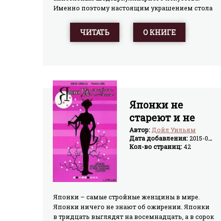
Именно поэтому настоящим украшением стола
являются различные овощныесалаты и закуски.
Знамениты на весь мир исконно грузинские
ЧИТАТЬ
О КНИГЕ
блюда: шашлыки, сациви, суп харчо, хаши. Они
калорийны, недороги в приготовлении.Их
неповторимый вкус оценит любой гурман.Но
грузинская кухня — это не только шашлыки и
купаты. Здесь есть место и великолепным
блюдам из рыбы, яиц,творога и неповторимым
кондитерским изделиям.Большинство
Японки не
рецептов рассчитано на 4— 5 порций. Приятного
стареют и не
аппетита!
толстеют
Автор:
Дойл Уильям
Дата добавления:
2015-04-07
Кол-во страниц:
42
Японки – самые стройные женщины в мире.
Японки ничего не знают об ожирении. Японки
в тридцать выглядят на восемнадцать, а в сорок