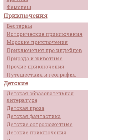
Фемслеш
Приключения
Вестерны
Исторические приключения
Морские приключения
Приключения про индейцев
Природа и животные
Прочие приключения
Путешествия и география
Детские
Детская образовательная
литература
Детская проза
Детская фантастика
Детские остросюжетные
Детские приключения