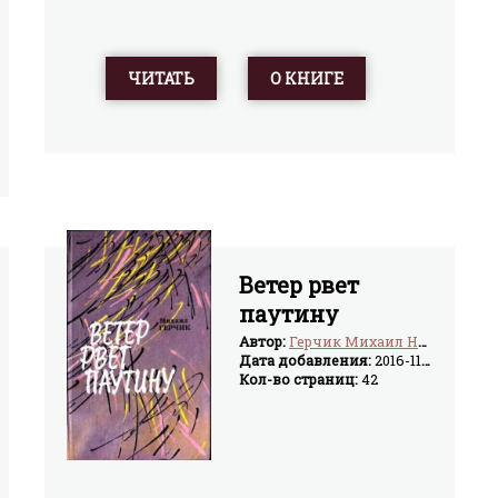
ЧИТАТЬ
О КНИГЕ
Ветер рвет
паутину
Автор:
Герчик Михаил Наумович
Дата добавления:
2016-11-08
Кол-во страниц:
42