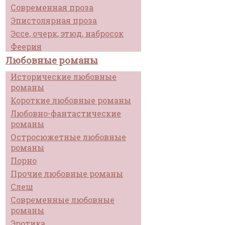
Современная проза
Эпистолярная проза
Эссе, очерк, этюд, набросок
Феерия
Любовные романы
Исторические любовные
романы
Короткие любовные романы
Любовно-фантастические
романы
Остросюжетные любовные
романы
Порно
Прочие любовные романы
Слеш
Современные любовные
романы
Эротика