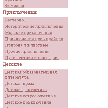
Фемслеш
Приключения
Вестерны
Исторические приключения
Морские приключения
Приключения про индейцев
Природа и животные
Прочие приключения
Путешествия и география
Детские
Детская образовательная
литература
Детская проза
Детская фантастика
Детские остросюжетные
Детские приключения