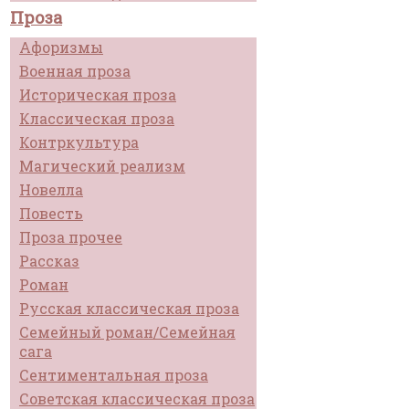
Проза
Афоризмы
Военная проза
Историческая проза
Классическая проза
Контркультура
Магический реализм
Новелла
Повесть
Проза прочее
Рассказ
Роман
Русская классическая проза
Семейный роман/Семейная
сага
Сентиментальная проза
Советская классическая проза