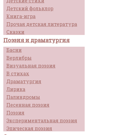
Детские стихи
Детский фольклор
Книга-игра
Прочая детская литература
Сказки
Поэзия и драматургия
Басни
Верлибры
Визуальная поэзия
В стихах
Драматургия
Лирика
Палиндромы
Песенная поэзия
Поэзия
Экспериментальная поэзия
Эпическая поэзия