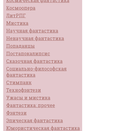
Космическая фантастика
Космоопера
ЛитРПГ
Мистика
Научная фантастика
Ненаучная фантастика
Попаданцы
Постапокалипсис
Сказочная фантастика
Социально-философская
фантастика
Стимпанк
Технофэнтези
Ужасы и мистика
Фантастика: прочее
Фэнтези
Эпическая фантастика
Юмористическая фантастика