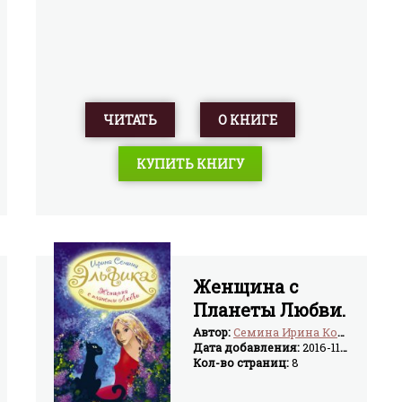
ЧИТАТЬ
О КНИГЕ
КУПИТЬ КНИГУ
Женщина с
Планеты Любви.
Теплые сказки о
Автор:
Семина Ирина Константиновна
Дата добавления:
2016-11-08
любви, цветах и
Кол-во страниц:
8
кошках