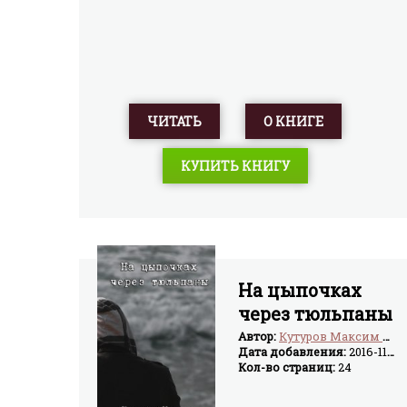
ЧИТАТЬ
О КНИГЕ
КУПИТЬ КНИГУ
На цыпочках
через тюльпаны
(СИ)
Автор:
Кутуров Максим Александрович "Горностай"
Дата добавления:
2016-11-08
Кол-во страниц:
24