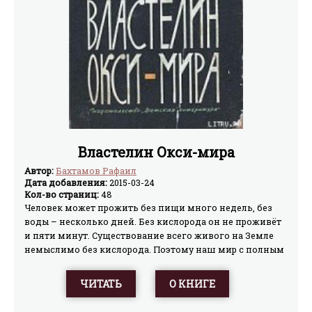
Властелин Окси-мира
Автор:
Бахтамов Рафаил
Дата добавления:
2015-03-24
Кол-во страниц:
48
Человек может прожить без пищи много недель, без
воды – несколько дней. Без кислорода он не проживёт
и пяти минут. Существование всего живого на Земле
немыслимо без кислорода. Поэтому наш мир с полным
правом можно назвать «кислородным», или иначе
«Окси-миром».О великой и трудной борьбе за
ЧИТАТЬ
О КНИГЕ
покорение Окси-мира, за расширение его границ живо
и увлекательно рассказывает школьникам в своей