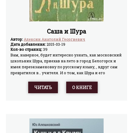
Саша и Шура
Автор:
Алексин Анатолий Георгиевич
Дата добавления:
2015-03-19
Кол-во страниц:
39
Вам, наверное, будет интересно узнать, как московский
школьник Шура, приехав на лето в город Белогорск и
имея переэкзаменовку по русскому языку, , вдруг сам
превратился в… учителя. И о том, как Шура и его
белогорский друг Саша помогали спасать одного очень
хорошего человека. И ещё о том, как на следующий год
ЧИТАТЬ
О КНИГЕ
Шура вновь отправился в Белогорск, получив
телеграмму всего из двух слов: «Приезжай
немедленно!» Зачем его так срочно вызывали? Для
очень важных, увлекательных и весёлых дел. А для
каких именно – об этом вы узнаете, когда прочтёте
книгу.