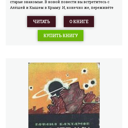
старые знакомые. В новой повести вы встретитесь с
Алёшей и Кышем в Крыму. И, конечно же, переживёте
вместе с ними много весёлых, а иногда и опасных
приключений. Ведь Алёша, Кыш и их новые друзья —
ЧИТАТЬ
О КНИГЕ
крымские мальчишки и девчонки — пойдут по следу
«дикарей», которые ранили в горах оленёнка, устроили
КУПИТЬ КНИГУ
лесной пожар и чуть-чуть не погубили золотую рыбку.
В общем, наши герои будут бороться за то, чтобы люди
относились с любовью и уважением к природе, к
зверью, к рыбам, к птицам и к прекрасным творениям,
созданным самим человеком.