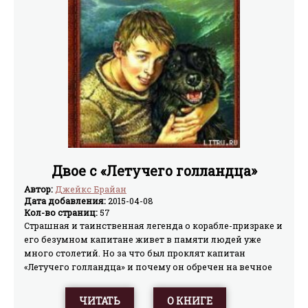
Двое с «Летучего голландца»
Автор:
Джейкс Брайан
Дата добавления:
2015-04-08
Кол-во страниц:
57
Страшная и таинственная легенда о корабле-призраке и
его безумном капитане живет в памяти людей уже
много столетий. Но за что был проклят капитан
«Летучего голландца» и почему он обречен на вечное
скитание по морям и океанам? Лишь два живых
существа на земле знают это, и лишь они могут
ЧИТАТЬ
О КНИГЕ
рассказать эту историю... Брайан Джейкс, автор