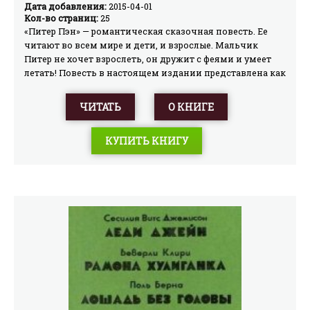
Дата добавления:
2015-04-01
Кол-во страниц:
25
«Питер Пэн» — романтическая сказочная повесть. Ее
читают во всем мире и дети, и взрослые. Мальчик
Питер не хочет взрослеть, он дружит с феями и умеет
летать! Повесть в настоящем издании представлена как
на языке оригинала, так на русском языке. Перевод-
пересказ сделан известной детской писательницей
ЧИТАТЬ
О КНИГЕ
Ириной Токмаковой.
КУПИТЬ КНИГУ