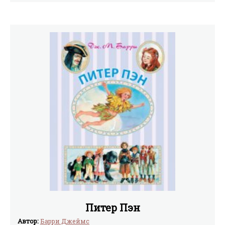
повести «Властелин Окси-мира» бакинский инженер,
писатель Рафаил Бахтамов.Издательство надеется, что
эта повесть заинтересует ребят проблемами науки,
увлечёт романтикой научного поиска.Написанная от
первого лица и во многом автобиографическая, она
раскрывает труд учёного и изобретателя «изнутри»,
показывая ход научных исследований, столкновения
характеров, неудачи и успехи на этом трудном и
интересном пути.
Питер Пэн
Автор:
Барри Джеймс