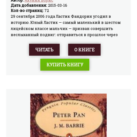
Дата добавления:
2015-03-16
Кол-во страниц:
72
29 сентября 2006 года Ластик Фандорин угодил в
историю. Юный Ластик — самый маленький в шестом
лицейском классе мальчик — призван совершить
неслыханный подвиг: отправиться в прошлое через
«хронодыру». На всем белом свете только Ластик
способен исправить то, что натворил во время
ЧИТАТЬ
О КНИГЕ
крестовых походов его дальний предок — Рыцарь Тео
фон Дорн…
КУПИТЬ КНИГУ