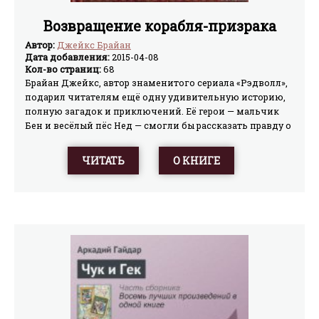
Возвращение корабля-призрака
Автор:
Джейкс Брайан
Дата добавления:
2015-04-08
Кол-во страниц:
68
Брайан Джейкc, автор знаменитого сериала «Рэдволл»,
подарил читателям ещё одну удивительную историю,
полную загадок и приключений. Её герои — мальчик
Бен и весёлый пёс Нед — смогли бы рассказать правду о
легендарном корабле-призраке, ведь они единственные
с проклятого корабля остались в живых. Но то, что
ЧИТАТЬ
О КНИГЕ
случилось давным-давно у мыса Горн, не должен знать
никто.Десятилетия странствуют мальчик с собакой,
выброшенные с борта гибнущего «Летучего голландца».
Их прошлое покрыто тайной, они всегда там, где в их
помощи нуждаются больше всего. И сейчас Бену и
Неду придётся сразиться с предводительницей
разбойников, спасти законного наследника графа
Брегона и… снова отправиться в путь…