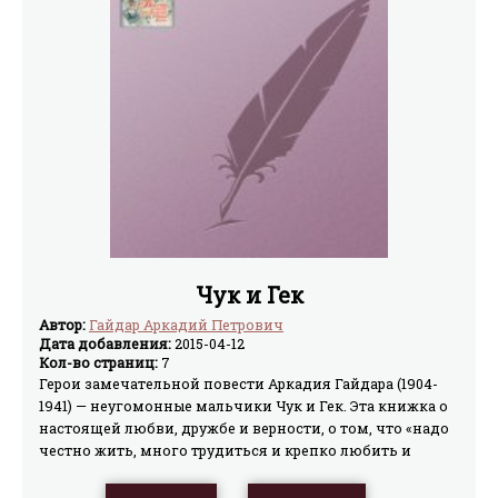
Чук и Гек
Автор:
Гайдар Аркадий Петрович
Дата добавления:
2015-04-12
Кол-во страниц:
7
Герои замечательной повести Аркадия Гайдара (1904-
1941) — неугомонные мальчики Чук и Гек. Эта книжка о
настоящей любви, дружбе и верности, о том, что «надо
честно жить, много трудиться и крепко любить и
беречь эту огромную счастливую землю».