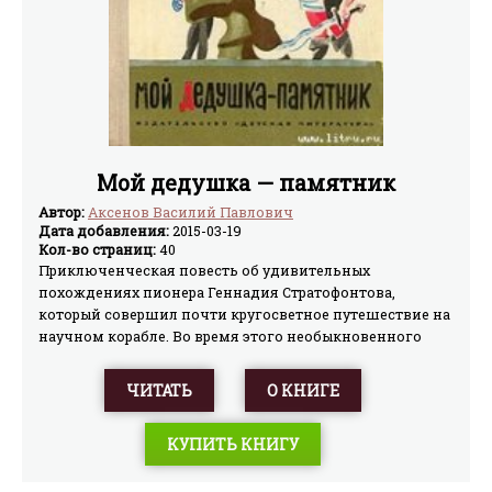
Мой дедушка — памятник
Автор:
Аксенов Василий Павлович
Дата добавления:
2015-03-19
Кол-во страниц:
40
Приключенческая повесть об удивительных
похождениях пионера Геннадия Стратофонтова,
который совершил почти кругосветное путешествие на
научном корабле. Во время этого необыкновенного
путешествия Геннадий и его друзья попадают в самые
невероятные ситуации, из которых выходят с честью.
ЧИТАТЬ
О КНИГЕ
КУПИТЬ КНИГУ