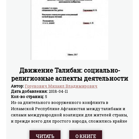
Движение Талибан: социально-
религиозные аспекты деятельности
сообщества
Автор:
Горунович Михаил Владимирович
Дата добавления:
2018-04-11
Кол-во страниц:
5
Из-за длительного вооруженного конфликта в
Исламской Республике Афганистан между талибами и
силами международной коалиции для жителей страны,
и прежде всего для простого народа, сложились крайне
тяжелые условия жизни. По сути, страна находится на
грани экономической, социальной и гуманитарной
ЧИТАТЬ
О КНИГЕ