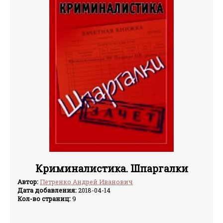
стабилизировать обстановку в стране, как это
потерпела поражение, а вместе с ней под обломками
планировалось ими на момент начала вторжения?
советской империи оказались погребены и многие ее
Откуда взялись талибы и как они смогли захватить
философские, политические, экономические,
власть в такой короткий отрезок времени? Почему они
культурные составляющие. Были разработаны и
снова набирают силу и в чем секрет их упорства и
внедрены новые средства производства, рабочий класс
живучести их идеологии, которая с успехом
перестал играть главенствующую роль не только в
противостоит пресловутым западным ценностям?
политической жизни стран бывшего соцлагеря, но и в
Почему США все еще находятся на территории страны,
производственно-экономической жизни
хотя “террористы” (Аль-Каида и бин Ладен) по
постсоветского общества. Появились другие классы,
большому счету побеждены? На все эти и многие
которые стали играть важную роль в производственных
другие вопросы, связанные с Афганистаном и
процессах, пролетариат теперь не является самым
движением Талибан, в частности, требуется дать
многочисленным классом. Существуют попытки
четкий ответ.
перестроить устаревшие положения марксистской
теории под современные условия. Теория марксизма в
современном его понимании получила название
постмарксизм.
Криминалистика. Шпаргалки
Автор:
Петренко Андрей Иванович
Дата добавления:
2018-04-14
Кол-во страниц:
9