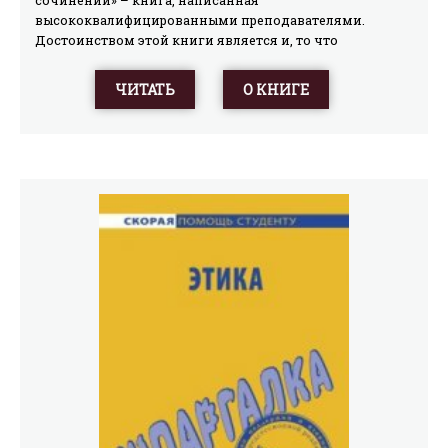
высококвалифицированными преподавателями.
Достоинством этой книги является и, то что
различные жанры сочинений, и что охвачены по
максимуму все темы русской литературы – от
ЧИТАТЬ
О КНИГЕ
древнерусской до современной, и теперь на любое
задание вашего учителя Вы сможете легко найти ответ
в этой книге.