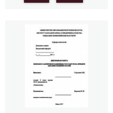
катастрофы. И это несмотря на внушительную
финансовую и гуманитарную помощь от стран-
доноров. В стране создались благоприятные условия
для наркоторговли, коррупции и бандитизма. В стране
нарушена, а в некоторых районах полностью
отсутствует, система образования, отсутствует
возможность получения медицинской помощи,
тысячи детей голодают, остались сиротами и не имеют
крова. Во многих провинциях в сельской местности
отсутствует электричество и водоснабжение, не хватает
продуктов питания, афганская земля хранит в себе
смертоносное наследие войны – противопехотные
мины. Именно мины являются причиной гибели и
инвалидизации многих афганских детей.
Правительство не в состоянии позаботится о детях,
поэтому в стране растет беспризорность, многие дети
становятся наркоманами, процветает социальная
запущенность. Необходимо активное содействие
международных гуманитарных организаций,
благотворительных фондов для того, чтобы улучшить
социальные условия в Афганистане, особенно уровень
жизни детей. На современном этапе усилий
международного сообщества в этом плане