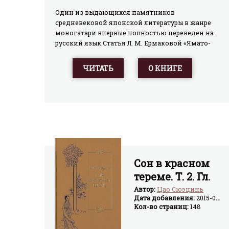
Один из выдающихся памятников
средневековой японской литературы в жанре
моногатари впервые полностью переведен на
русский язык.Статья Л. М. Ермаковой «Ямато-
моногатари как литературный памятник»
выкладывается отдельным файлом.
ЧИТАТЬ
О КНИГЕ
Сон в красном
тереме. Т. 2. Гл.
XLI – LXXX.
Автор:
Цао Сюэцинь
Дата добавления:
2015-04-05
Кол-во страниц:
148