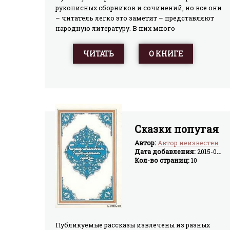
рукописных сборников и сочинений, но все они
– читатель легко это заметит – представляют
народную литературу. В них много
искрометного народного юмора и народного
здравого смысла, фантазии и
ЧИТАТЬ
О КНИГЕ
наблюдательности. Множество различных тем,
пестрая вереница персонажей, целый хор
голосов – все это вместила в себя
средневековая прозаическая литература на
персидском языке, многоликая и
разнообразная, широко отразившая жизнь
общества своего времени.
Сказки попугая
Автор:
Автор неизвестен
Дата добавления:
2015-04-02
Кол-во страниц:
10
Публикуемые рассказы извлечены из разных