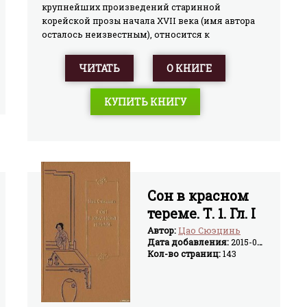
крупнейших произведений старинной
корейской прозы начала XVII века (имя автора
осталось неизвестным), относится к
популярному на Дальнем Востоке жанру
романов-снов, близких по сюжету древним
ЧИТАТЬ
О КНИГЕ
мифологическим сказаниям и авантюрным
повестям позднего средневековья.Публикуется
КУПИТЬ КНИГУ
на русском языке впервые.
Сон в красном
тереме. Т. 1. Гл. I
— XL.
Автор:
Цао Сюэцинь
Дата добавления:
2015-04-05
Кол-во страниц:
143