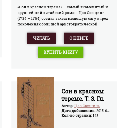
«Сон в красном тереме» — самый знаменитый и
крупнейший китайский роман. Цао Сюэцинь
(1724 — 1764) создал захватывающую сагу о трех
поколениях большой аристократической
семьи. Она возвышается, когда император берет
в наложницы одну из девушек рода Цзя.
ЧИТАТЬ
О КНИГЕ
Главный герой Цзя Баоюй с юных лет купается в
роскоши, ему доступны все земные блага.
КУПИТЬ КНИГУ
Роман насыщен любовью, многочисленные
герои связаны между собой чувственными
отношениями, которым сопутствуют ревность
и интриги. Сложная структура этого
замечательного произведения,
психологическая мотивированность поступков
его героев, органически входящие в ткань
Сон в красном
повествования стихи — все это составляет
тереме. Т. 3. Гл.
убедительные достоинства «Сна в красном
тереме» — признанного шедевра не только
LXXXI — СХХ.
Автор:
Цао Сюэцинь
китайской, но и мировой литературы.
Дата добавления:
2015-04-05
Кол-во страниц:
143