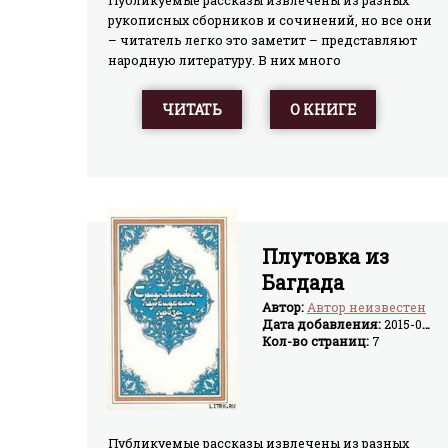
Публикуемые рассказы извлечены из разных
рукописных сборников и сочинений, но все они
– читатель легко это заметит – представляют
народную литературу. В них много
искрометного народного юмора и народного
здравого смысла, фантазии и
ЧИТАТЬ
О КНИГЕ
наблюдательности. Множество различных тем,
пестрая вереница персонажей, целый хор
голосов – все это вместила в себя
средневековая прозаическая литература на
персидском языке, многоликая и
разнообразная, широко отразившая жизнь
общества своего времени.
Плутовка из
Багдада
Автор:
Автор неизвестен
Дата добавления:
2015-04-02
Кол-во страниц:
7
Публикуемые рассказы извлечены из разных