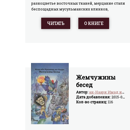
разноцветье восточных тканей, мерцание стали
беспощадных мусульманских клинков,
таинственный блеск разноцветных арабских
чаш.
ЧИТАТЬ
О КНИГЕ
Жемчужины
бесед
Автор:
ан-Наари Имад ибн Мухаммад
Дата добавления:
2015-03-17
Кол-во страниц:
116