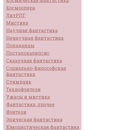
Космическая фантастика
Космоопера
ЛитРПГ
Мистика
Научная фантастика
Ненаучная фантастика
Попаданцы
Постапокалипсис
Сказочная фантастика
Социально-философская
фантастика
Стимпанк
Технофэнтези
Ужасы и мистика
Фантастика: прочее
Фэнтези
Эпическая фантастика
Юмористическая фантастика