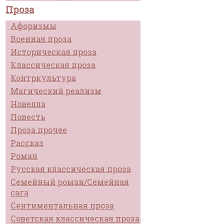
Проза
Афоризмы
Военная проза
Историческая проза
Классическая проза
Контркультура
Магический реализм
Новелла
Повесть
Проза прочее
Рассказ
Роман
Русская классическая проза
Семейный роман/Семейная
сага
Сентиментальная проза
Советская классическая проза