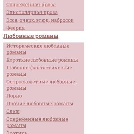
Современная проза
Эпистолярная проза
Эссе, очерк, этюд, набросок
Феерия
Любовные романы
Исторические любовные
романы
Короткие любовные романы
Любовно-фантастические
романы
Остросюжетные любовные
романы
Порно
Прочие любовные романы
Слеш
Современные любовные
романы
Эротика