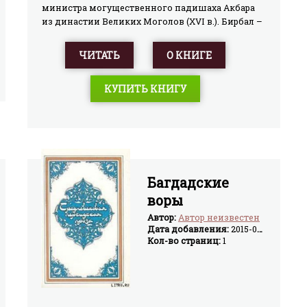
министра могущественного падишаха Акбара
из династии Великих Моголов (XVI в.). Бирбал –
популярнейший герой индийского фольклора
Мудрец, поэт, острослов, балагур, он –
ЧИТАТЬ
О КНИГЕ
правдолюбец, защитник бедных. Тонкий ум,
ловкость, находчивость помогают ему
КУПИТЬ КНИГУ
противостоять козням и интригам завистников
– вельмож Акбара.
Багдадские
воры
Автор:
Автор неизвестен
Дата добавления:
2015-04-02
Кол-во страниц:
1