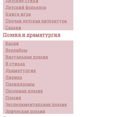
Детские стихи
Детский фольклор
Книга-игра
Прочая детская литература
Сказки
Поэзия и драматургия
Басни
Верлибры
Визуальная поэзия
В стихах
Драматургия
Лирика
Палиндромы
Песенная поэзия
Поэзия
Экспериментальная поэзия
Эпическая поэзия