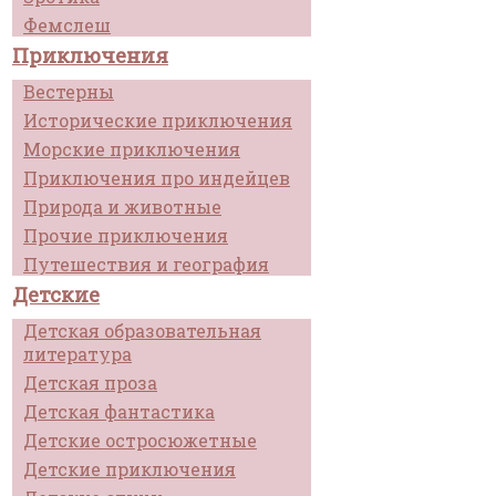
Фемслеш
Приключения
Вестерны
Исторические приключения
Морские приключения
Приключения про индейцев
Природа и животные
Прочие приключения
Путешествия и география
Детские
Детская образовательная
литература
Детская проза
Детская фантастика
Детские остросюжетные
Детские приключения