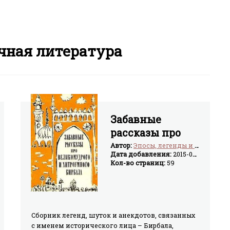
чная литература
Забавные
рассказы про
великомудрого
Автор:
Эпосы, легенды и сказания
Дата добавления:
2015-03-16
и хитроумного
Кол-во страниц:
59
Бирбала
Сборник легенд, шуток и анекдотов, связанных
с именем исторического лица – Бирбала,