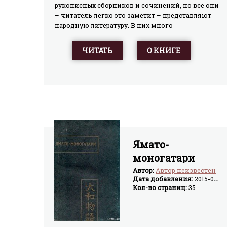
рукописных сборников и сочинений, но все они
– читатель легко это заметит – представляют
народную литературу. В них много
искрометного народного юмора и народного
здравого смысла, фантазии и
ЧИТАТЬ
О КНИГЕ
наблюдательности. Множество различных тем,
пестрая вереница персонажей, целый хор
голосов – все это вместила в себя
средневековая прозаическая литература на
персидском языке, многоликая и
разнообразная, широко отразившая жизнь
общества своего времени.
Ямато-
моногатари
Автор:
Автор неизвестен
Дата добавления:
2015-04-02
Кол-во страниц:
35