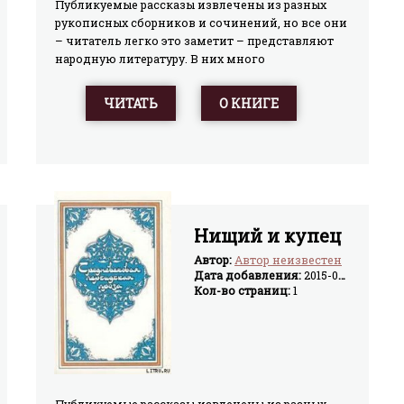
Публикуемые рассказы извлечены из разных
рукописных сборников и сочинений, но все они
– читатель легко это заметит – представляют
народную литературу. В них много
искрометного народного юмора и народного
здравого смысла, фантазии и
ЧИТАТЬ
О КНИГЕ
наблюдательности. Множество различных тем,
пестрая вереница персонажей, целый хор
голосов – все это вместила в себя
средневековая прозаическая литература на
персидском языке, многоликая и
разнообразная, широко отразившая жизнь
общества своего времени.
Нищий и купец
Автор:
Автор неизвестен
Дата добавления:
2015-04-02
Кол-во страниц:
1