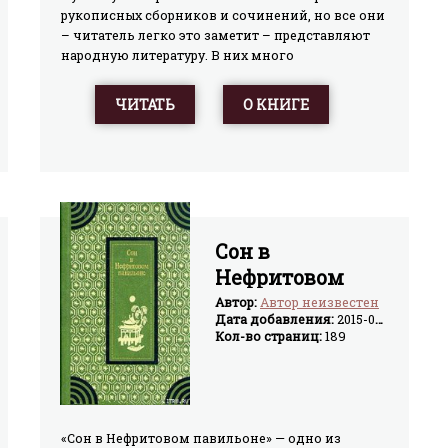
рукописных сборников и сочинений, но все они
– читатель легко это заметит – представляют
народную литературу. В них много
искрометного народного юмора и народного
здравого смысла, фантазии и
ЧИТАТЬ
О КНИГЕ
наблюдательности. Множество различных тем,
пестрая вереница персонажей, целый хор
голосов – все это вместила в себя
средневековая прозаическая литература на
персидском языке, многоликая и
разнообразная, широко отразившая жизнь
общества своего времени.
Сон в
Нефритовом
павильоне
Автор:
Автор неизвестен
Дата добавления:
2015-04-02
Кол-во страниц:
189
«Сон в Нефритовом павильоне» — одно из