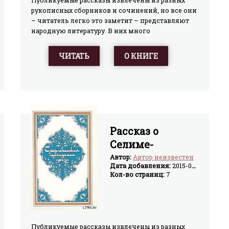
Публикуемые рассказы извлечены из разных
рукописных сборников и сочинений, но все они
– читатель легко это заметит – представляют
народную литературу. В них много
искрометного народного юмора и народного
здравого смысла, фантазии и
ЧИТАТЬ
О КНИГЕ
наблюдательности. Множество различных тем,
пестрая вереница персонажей, целый хор
голосов – все это вместила в себя
средневековая прозаическая литература на
персидском языке, многоликая и
разнообразная, широко отразившая жизнь
общества своего времени.
Рассказ о
Селиме-
ювелире
Автор:
Автор неизвестен
Дата добавления:
2015-04-02
Кол-во страниц:
7
Публикуемые рассказы извлечены из разных