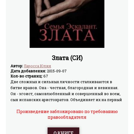
Злата (СИ)
Автор:
Ларосса Юлия
Дата добавления:
2015-09-07
Кол-во страниц:
67
Две сложных и сильных личности сталкиваются в
битве нравов. Она - честная, благородная и невинная.
Он - эгоист, самовлюбленный и совершенный во всем,
сын испанских аристократов. Объединяет их на первый
взгляд лишь одно - химия чувств, страсть, которая
Произведение заблокировано по требованию
словно сверхволна сметает на своем пути принципы и
правообладателя
предрассудки. Но еще есть тайна. Его тайна. Низкая,
подлая, ломающая жизни и мечты. В этой истории есть
все. Дружба и предательство, коварные интриги и
О КНИГЕ