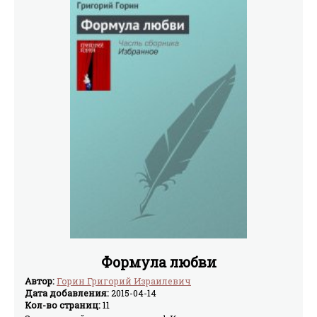
Формула любви
Автор:
Горин Григорий Израилевич
Дата добавления:
2015-04-14
Кол-во страниц:
11