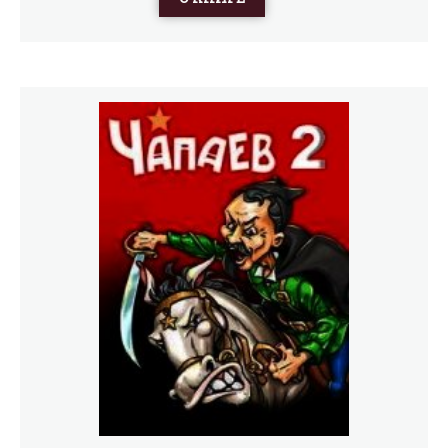
мстительные враги, бессмертная любовь и
всепоглащающая страсть, тонкий юмор и трогательные
слова, беззаботная студентческая жизнь и выживание
среди войны...