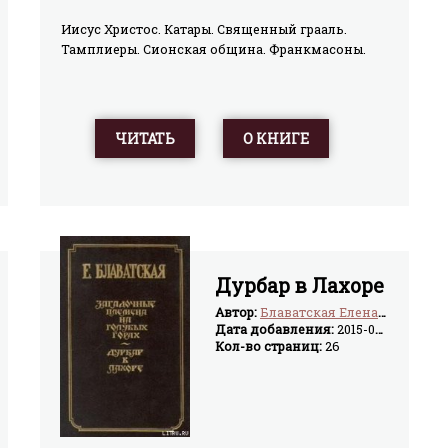
Иисус Христос. Катары. Священный грааль.
Тамплиеры. Сионская община. Франкмасоны.
ЧИТАТЬ
О КНИГЕ
Дурбар в Лахоре
Автор:
Блаватская Елена Петровна
Дата добавления:
2015-04-02
Кол-во страниц:
26