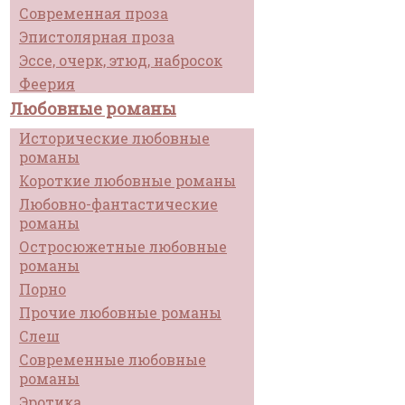
Современная проза
Эпистолярная проза
Эссе, очерк, этюд, набросок
Феерия
Любовные романы
Исторические любовные
романы
Короткие любовные романы
Любовно-фантастические
романы
Остросюжетные любовные
романы
Порно
Прочие любовные романы
Слеш
Современные любовные
романы
Эротика