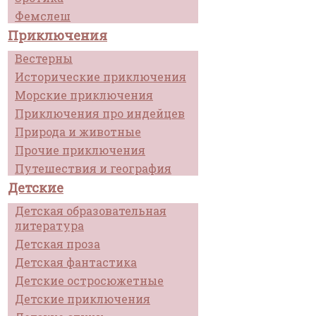
Фемслеш
Приключения
Вестерны
Исторические приключения
Морские приключения
Приключения про индейцев
Природа и животные
Прочие приключения
Путешествия и география
Детские
Детская образовательная
литература
Детская проза
Детская фантастика
Детские остросюжетные
Детские приключения