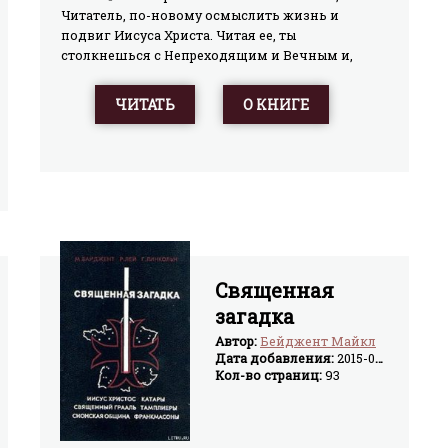
Читатель, по-новому осмыслить жизнь и
подвиг Иисуса Христа. Читая ее, ты
столкнешься с Непреходящим и Вечным и,
пропустив его через себя, не сможешь остаться
прежним, так как на фоне этой мистерии все,
ЧИТАТЬ
О КНИГЕ
чем обычно живет человек, становится
незначительным и неважным.
Священная
загадка
Автор:
Бейджент Майкл
Дата добавления:
2015-04-01
Кол-во страниц:
93