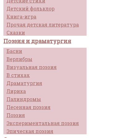
Детские стихи
Детский фольклор
Книга-игра
Прочая детская литература
Сказки
Поэзия и драматургия
Басни
Верлибры
Визуальная поэзия
В стихах
Драматургия
Лирика
Палиндромы
Песенная поэзия
Поэзия
Экспериментальная поэзия
Эпическая поэзия