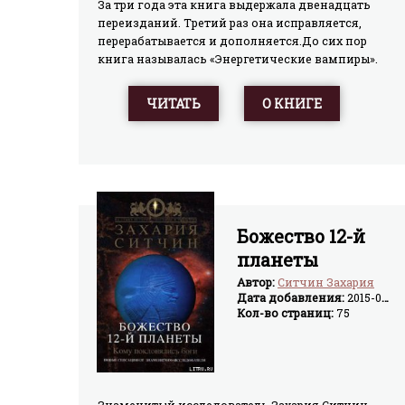
За три года эта книга выдержала двенадцать
переизданий. Третий раз она исправляется,
перерабатывается и дополняется.До сих пор
книга называлась «Энергетические вампиры».
Но поскольку уже сформировалась философская
концепция кармической медицины, эта книга
ЧИТАТЬ
О КНИГЕ
переименована в «Энергетический вампиризм».
Энергетический вампиризм — это социальное и
медицинское явление в нашей жизни.
Астрогору удалось сформулировать
философскую концепцию вампиризма,
изучением которого занялись медики, ученые,
психологи и философы.Книга рассчитана на
Божество 12-й
широкий круг читателей.
планеты
Автор:
Ситчин Захария
Дата добавления:
2015-03-18
Кол-во страниц:
75