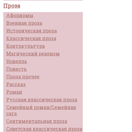
Проза
Афоризмы
Военная проза
Историческая проза
Классическая проза
Контркультура
Магический реализм
Новелла
Повесть
Проза прочее
Рассказ
Роман
Русская классическая проза
Семейный роман/Семейная
сага
Сентиментальная проза
Советская классическая проза