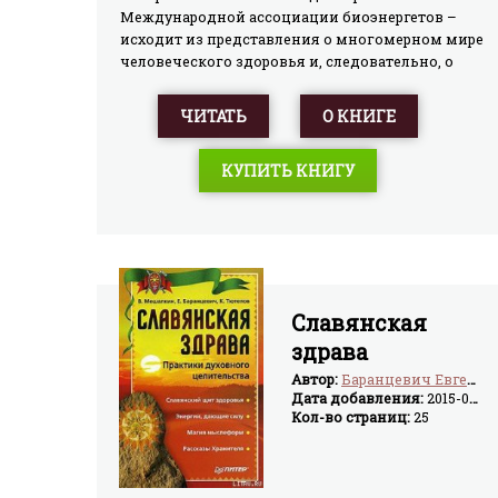
мнению Захарии Ситчина, именно переход от
Международной ассоциации биоэнергетов –
поклонения представителям пришельцев к
исходит из представления о многомерном мире
религии, основанной на вере в их мудрого
человеческого здоровья и, следовательно, о
создателя, стал грандиозным толчком к
богатстве исцеляющих воздействий на него.
стремительному прогрессу человечества.
Книга базируется не только на прочной основе
ЧИТАТЬ
О КНИГЕ
накопленных человечеством знаний, но и на
фундаменте авторского опыта.
КУПИТЬ КНИГУ
Славянская
здрава
Автор:
Баранцевич Евгений Робертович
Дата добавления:
2015-03-25
Кол-во страниц:
25