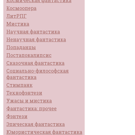
Космическая фантастика
Космоопера
ЛитРПГ
Мистика
Научная фантастика
Ненаучная фантастика
Попаданцы
Постапокалипсис
Сказочная фантастика
Социально-философская
фантастика
Стимпанк
Технофэнтези
Ужасы и мистика
Фантастика: прочее
Фэнтези
Эпическая фантастика
Юмористическая фантастика