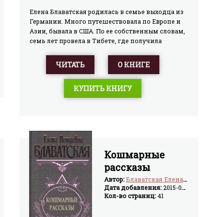
Елена Блаватская родилась в семье выходца из
Германии. Много путешествовала по Европе и
Азии, бывала в США. По ее собственным словам,
семь лет провела в Тибете, где получила
посвящение в оккультные мистерии. В 1873 году
перебралась в Нью-Йорк и два года спустя
ЧИТАТЬ
О КНИГЕ
основала Теософское общество. Вскоре в
обществе начался внутренний разлад, и
КУПИТЬ КНИГУ
Блаватская уехала в Индию, где продолжала
заниматься теософией. Основные работы
Блаватской – «Разоблаченная Исида» (1877) и
«Тайная доктрина» (1888).Произведение входит
в состав сборника «Загадочные племена на
Голубых Горах. Дурбар в Лахоре».
Кошмарные
рассказы
Автор:
Блаватская Елена Петровна
Дата добавления:
2015-04-02
Кол-во страниц:
41