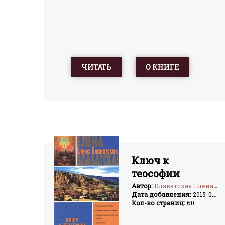
оптимизация образа жизни и питания,
гигиеническая и лечебная гимнастика,
использование целебных природных факторов,
специальный массаж и другие методы
мануального воздействия, применение
лекарств, созданных на основе природные
лечебных средств растительного, минерального
ЧИТАТЬ
О КНИГЕ
и животного происхождения, что резко
уменьшает риск их негативного воздействия.
Славянская здрава предлагает вернуться к
природному образу жизни, жизни в гармонии с
природой, следуя ее естественным циклам.
Ключ к
теософии
Автор:
Блаватская Елена Петровна
Дата добавления:
2015-04-02
Кол-во страниц:
60