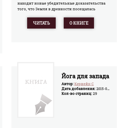
находит новые убедительные доказательства
того, что Земля в древности посещалась
пришельцами из космоса, создавшими
человеческую расу по образу и подобию своему
ЧИТАТЬ
О КНИГЕ
путём генной инженерии. Неопровержимые
свидетельства этому — древние письменные
источники, порой неправильно
интерпретируемые и переводимые учёными-
традиционалистами. Косвенным
подтверждением теории Ситчина является
также отсутствие однозначного ответа на
вопрос: почему геном человека содержит 223
гена, которые не имеют предшественников на
Йога для запада
нижних ступенях эволюции? Этот научно
подтверждённый факт до сих пор не
Автор:
Кернейц С
Дата добавления:
2015-03-17
укладывается ни в одну современную
Кол-во страниц:
29
эволюционную теорию. Опираясь на детально
изученные им Священное Писание и
документы египетской и шумеро-аккадской
цивилизаций, Ситчин реконструирует
произошедшую более двух тысяч лет назад
ядерную катастрофу, возникшую в ходе войны