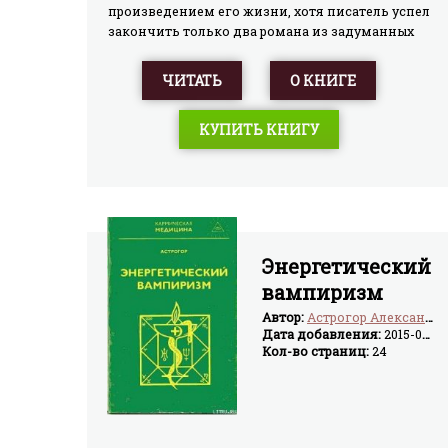
произведением его жизни, хотя писатель успел
закончить только два романа из задуманных
трех. Первый роман трилогии – вероятно,
наиболее личная книга Дика из всех им
ЧИТАТЬ
О КНИГЕ
написанных. В этом романе нашли отражение
собственные мистические переживания автора,
КУПИТЬ КНИГУ
и остается только догадываться, считал ли он
сам «Валис» художественным вымыслом – или
же автобиографией с совсем небольшими
преувеличениями…
Энергетический
вампиризм
Автор:
Астрогор Александр
Дата добавления:
2015-03-17
Кол-во страниц:
24