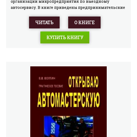
организации микропредприятия по выездному
автосервису. В книге приведены предпринимательские
аспекты организации бизнеса, а также кратко
рассказывается о некоторых видах работ с целью
ЧИТАТЬ
О КНИГЕ
ознакомления с ними предпринимателей для
обдумывания, оценки своих возможностей и выбора
КУПИТЬ КНИГУ
вида деятельности. Профессиональные знания об этих
работах следует получать на специальных курсах.