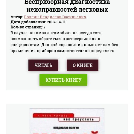
Бесприборная диагностика
неисправностей легковых
автомобилей
Автор:
Волгин Владислав Васильевич
Дата добавления:
2018-04-11
Кол-во страниц:
7
В случае поломок автомобиля не всегда есть
возможность обратиться в автосервис или к
специалистам. Данный справочник поможет вам без
применения приборов самостоятельно определить
причину неисправностей, с которыми вы, возможно,
справитесь и собственными силами. Рассматриваются
ЧИТАТЬ
О КНИГЕ
вопросы диагностики двигателя, трансмиссии,
тормозов, подвески, колес и шин,
КУПИТЬ КНИГУ
электрооборудования, АПС, кузова. Материал
подготовлен на основе технической информации как
об отечественных, так и о зарубежных легковых
автомобилях.