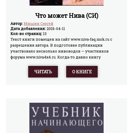
Что может Нива (СИ)
Автор:
Мишин Сергей
Дата добавления:
2018-04-11
Кол-во страниц:
13
Текст книги помещен на сайт www.niva‑faq.msk.ru с
разрешения автора. В подготовке публикации
участвовало несколько нивоводов — участников
форума www.niva4x4.ru. Когда‑то давно книгу
отсканировал Father. Эти сканы преобразовал в текст
PanDa. Поскольку изображения на сканах Father'a были
ЧИТАТЬ
О КНИГЕ
сильно сжаты, для получения более качественных
иллюстраций повторно отсканировал книгу Chaynik aka
Pter. Остальную работу выполнил ALER.