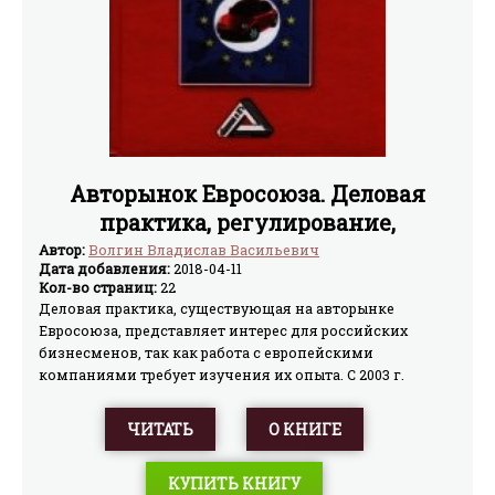
Авторынок Евросоюза. Деловая
практика, регулирование,
тенденции
Автор:
Волгин Владислав Васильевич
Дата добавления:
2018-04-11
Кол-во страниц:
22
Деловая практика, существующая на авторынке
Евросоюза, представляет интерес для российских
бизнесменов, так как работа с европейскими
компаниями требует изучения их опыта. С 2003 г.
в Европейском союзе изменились правовая основа и
деловая практика в торговле автомобилями,
ЧИТАТЬ
О КНИГЕ
запасными частями, услугами по ремонту. Изучение
регулирования и тенденций важно для
КУПИТЬ КНИГУ
прогнозирования ситуации на российском авторынке.