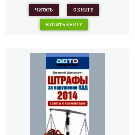
и взаимоотношениях, политике и войнах,
мишленовских ресторанах и белых медведях, Москве
ЧИТАТЬ
О КНИГЕ
и принце Чарльзе. Неважно, на чем вы ездите: если вы
любите настоящий английский юмор, едкие, словно
КУПИТЬ КНИГУ
сжатые пружиной слова, яд, иронию и сарказм,
заставляющие английских политиков и светских
львиц с ужасом и адвокатами ждать новых текстов
Джереми, – тогда эта книга для вас. Искрометный
юмор, здравый смысл и абсолютное знание предмета
гарантированы.