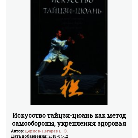
Искусство тайцзи-цюань как метод
самообороны, укрепления здоровья
и продления жизни
Автор:
Дернов-Пегарев В. Ф.
Дата добавления:
2018-04-12