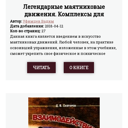
Легендарные маятниковые
движения. Комплексы для
сотрудников спецподразделений
Автор:
Уфимцев Вадим
Дата добавления:
2018-04-12
Кол-во страниц:
27
Данная книга является введением в искусство
маятниковых движений. Любой человек, на практике
освоивший упражнения, изложенные в этом учебнике,
сможет укрепить свое физическое и психическое
здоровье, а также существенно повысить
эффективность своих боевых навыков Для широкого
ЧИТАТЬ
О КНИГЕ
круга читателей. Данная книга не является учебником
по медицине Любой человек, пытающийся претворить
в жизнь рекомендации, данные в этой книге, песет
личную ответственность за результаты своих
экспериментов.