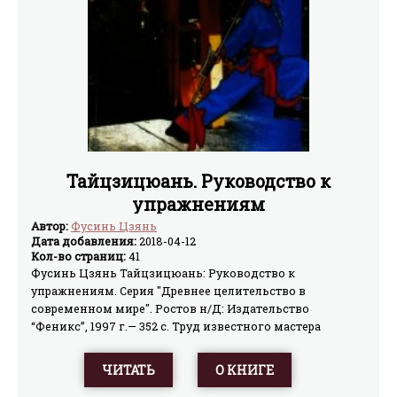
Тайцзицюань. Руководство к
упражнениям
Автор:
Фусинь Цзянь
Дата добавления:
2018-04-12
Кол-во страниц:
41
Фусинь Цзянь Тайцзицюань: Руководство к
упражнениям. Серия "Древнее целительство в
современном мире". Ростов н/Д: Издательство
“Феникс”, 1997 г.— 352 с. Труд известного мастера
китайского кулачного искусства Цзянь Фусиня
знакомит с популярной во всем мире методикой
ЧИТАТЬ
О КНИГЕ
овладевания и управления жизненной энергией,
раскрывая перед заинтересованным читателем