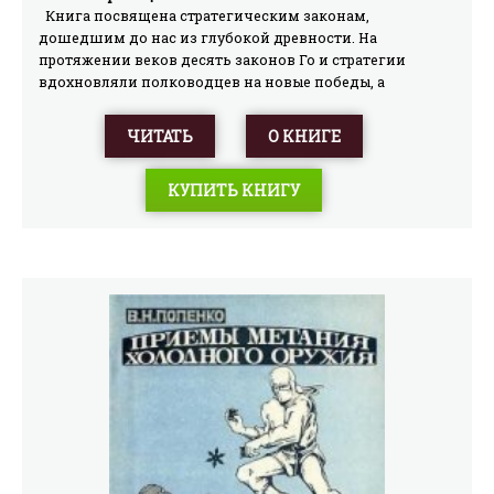
Книга посвящена стратегическим законам,
дошедшим до нас из глубокой древности. На
протяжении веков десять законов Го и стратегии
вдохновляли полководцев на новые победы, а
правителям помогали управлять государством. Эти
законы актуальны и сейчас, что убедительно
ЧИТАТЬ
О КНИГЕ
показывает автор на живых примерах современной
истории. Эта книга предназначена тому, кто принимает
КУПИТЬ КНИГУ
решения. Она раскрывает принципы стратегии, выявляя
причины побед и поражений. Разбор законов на
моделях Стратегического Го наглядно демонстрирует
стратегическое мышление в действии. Издание
снабжено приложением с построчным переводом
десяти законов Го и стратегии с китайского языка на
русский. Книга будет интересна предпринимателям,
военным историкам, преподавателям, а также
широкому кругу читателей.