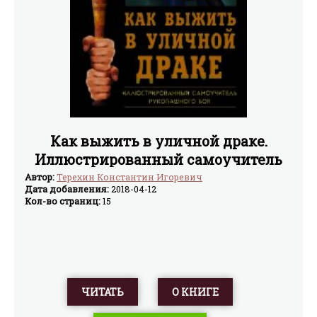
Как выжить в уличной драке.
Иллюстрированный самоучитель
рукопашного боя
Автор:
Терехин Константин Игоревич
Дата добавления:
2018-04-12
Кол-во страниц:
15
ЧИТАТЬ
О КНИГЕ