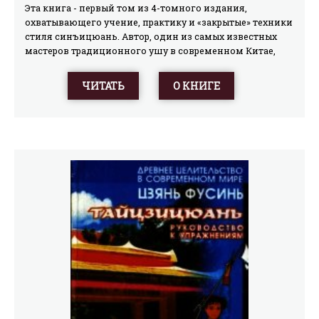
Эта книга - первый том из 4-томного издания,
охватывающего учение, практику и «закрытые» техники
стиля синъицюань. Автор, один из самых известных
мастеров традиционного ушу в современном Китае,
воссоздает изначальное, истинное учение
синъицюань, объясняя суть древней традиции
ЧИТАТЬ
О КНИГЕ
современным, простым языком. Впервые в истории
стиля публикуются многие секретные методы,
передававшиеся только «внутренним ученикам», в
частности, способы наработки «темного» и «мягкого»
типов усилий в практике «пяти первостихий». К
каждому тому автором подготовлен видеокурс на DVD,
который можно будет приобрести отдельно.
Синъицюань - один из самых древних и «закрытых»
стилей китайского ушу. Это и эффективное боевое
искусство, и уникальное средство гармонизации и
оздоровления и тела, и души, и сознания. Для
широкого круга читателей.