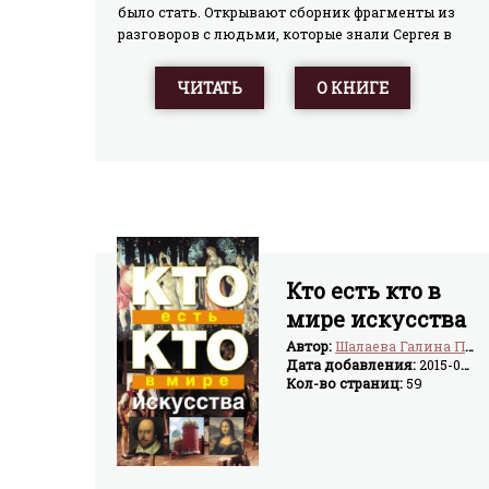
было стать. Открывают сборник фрагменты из
разговоров с людьми, которые знали Сергея в
разные годы (среди них – Леонид Парфенов,
Чулпан Хаматова, Вадим Самойлов, Алексей
ЧИТАТЬ
О КНИГЕ
Чадов, Вячеслав Бутусов и другие). В разделе
"Материалы к биографии" представлены
обширный пресс-дайджест и выбранные места
из интервью. Но главное, что включает
сборник, – ранее не издававшиеся сценарии
Сергея Бодрова: "Сестры", "Связной" и "Морфий".
Уникальные фотографии из семейного архива
также публикуются впервые.
Кто есть кто в
мире искусства
Автор:
Шалаева Галина Петровна
Дата добавления:
2015-07-13
Кол-во страниц:
59