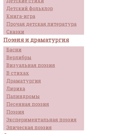
Детские стихи
Детский фольклор
Книга-игра
Прочая детская литература
Сказки
Поэзия и драматургия
Басни
Верлибры
Визуальная поэзия
В стихах
Драматургия
Лирика
Палиндромы
Песенная поэзия
Поэзия
Экспериментальная поэзия
Эпическая поэзия