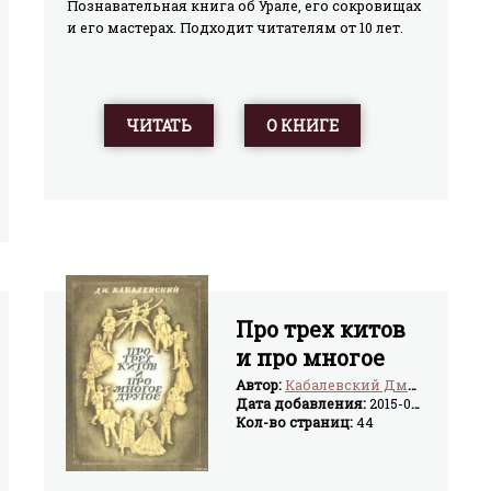
Познавательная книга об Урале, его сокровищах
и его мастерах. Подходит читателям от 10 лет.
ЧИТАТЬ
О КНИГЕ
Про трех китов
и про многое
другое
Автор:
Кабалевский Дмитрий Борисович
Дата добавления:
2015-07-23
Кол-во страниц:
44