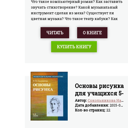
Что такое компьютерный роман? Как заставить
звучать стихотворение? Какой музыкальный
инструмент сделан из меха? Существует ли
цветная музыка? Что такое театр кабуки? Как
дублируют фильмы? Ответы на эти и другие
вопросы вы найдете в нашей книге. Каждый
ЧИТАТЬ
О КНИГЕ
почемучка с удовольствием изучит ее от корки
до корки, чтобы узнать то, чего еще не знают
КУПИТЬ КНИГУ
родители и друзья! Самые интересные факты о
мире искусства — для самых любознательных!
Основы рисунка
для учащихся 5-
8 классов
Автор:
Сокольникова Наталья Михайловна
Дата добавления:
2015-07-19
Кол-во страниц:
22