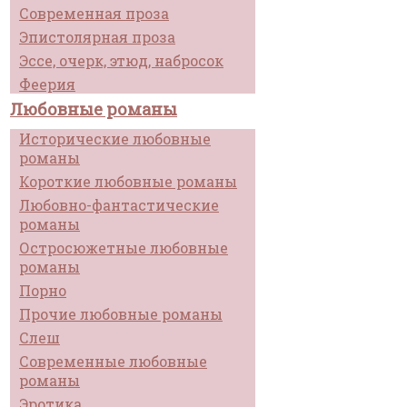
Современная проза
Эпистолярная проза
Эссе, очерк, этюд, набросок
Феерия
Любовные романы
Исторические любовные
романы
Короткие любовные романы
Любовно-фантастические
романы
Остросюжетные любовные
романы
Порно
Прочие любовные романы
Слеш
Современные любовные
романы
Эротика