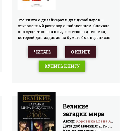
Это книга о дизайнерах и для дизайнеров —
откровенный разговор о наболевшем. Сначала
она существовала в виде сетевого дневника,
который для издания на бумаге был переписан
и снабжен иллюстрациями. Яна Франк делится
своими мыслями о профессии, предлагает
ЧИТАТЬ
О КНИГЕ
ответы на «вечные вопросы»: должен ли
дизайнер уметь рисовать, существует ли
КУПИТЬ КНИГУ
идеальный заказчик, где брать свежие идеи,
чем отличается плагиат от работы с
материалом. Авторские рецепты спасения
проектов от провала можно использовать и в
качестве пособия по тому, как загубить любое
хорошее начинание. Впервые книга была
издана в 2006 году.
Великие
загадки мира
искусства. 100
Автор:
Коровина Елена Анатольевна
Дата добавления:
2015-08-28
историй о