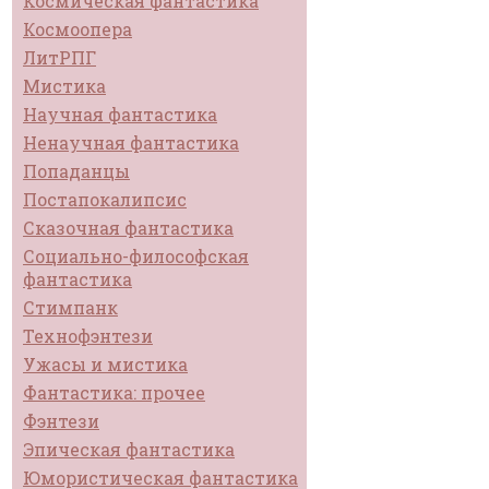
Космическая фантастика
Космоопера
ЛитРПГ
Мистика
Научная фантастика
Ненаучная фантастика
Попаданцы
Постапокалипсис
Сказочная фантастика
Социально-философская
фантастика
Стимпанк
Технофэнтези
Ужасы и мистика
Фантастика: прочее
Фэнтези
Эпическая фантастика
Юмористическая фантастика