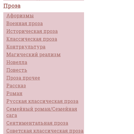
Проза
Афоризмы
Военная проза
Историческая проза
Классическая проза
Контркультура
Магический реализм
Новелла
Повесть
Проза прочее
Рассказ
Роман
Русская классическая проза
Семейный роман/Семейная
сага
Сентиментальная проза
Советская классическая проза