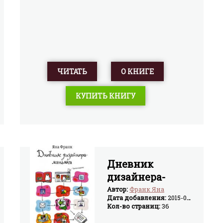
ЧИТАТЬ
О КНИГЕ
КУПИТЬ КНИГУ
Дневник
дизайнера-
маньяка
Автор:
Франк Яна
Дата добавления:
2015-08-26
Кол-во страниц:
36