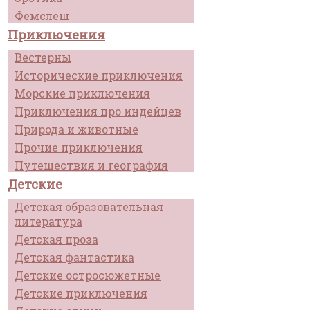
Фемслеш
Приключения
Вестерны
Исторические приключения
Морские приключения
Приключения про индейцев
Природа и животные
Прочие приключения
Путешествия и география
Детские
Детская образовательная
литература
Детская проза
Детская фантастика
Детские остросюжетные
Детские приключения