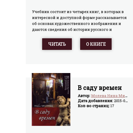
Учебник состоит из четырех книг, в которых в
интересной и доступной форме рассказывается
об основах художественного изображения и
даются сведения об истории русского и
зарубежного изобразительного искусства с
древнейших времен до наших дней. Книга
ЧИТАТЬ
О КНИГЕ
«Основы рисунка» рассматривает рисунок как
основу всех пластических искусств. Она
включает изучение вопросов
формообразования, передачи объема,
пропорций, перспективы. Учащиеся освоют
азбуку рисунка в процессе практических
заданий по рисованию портрета и фигуры
В саду времен
человека, разнообразных натюрмортов,
пейзажей и тематических композиций. В конце
Автор:
Молева Нина Михайловна
книги помещены: ответы на трудные вопросы,
Дата добавления:
2015-07-24
Кол-во страниц:
17
«секреты и тайны» мастеров изобразительного
искусства и рекомендуемая литература. Прим
OCR: Выложена четвертая и последняя книга
комплекта Изобразительное искусство для
учащихся 5-8 классов.