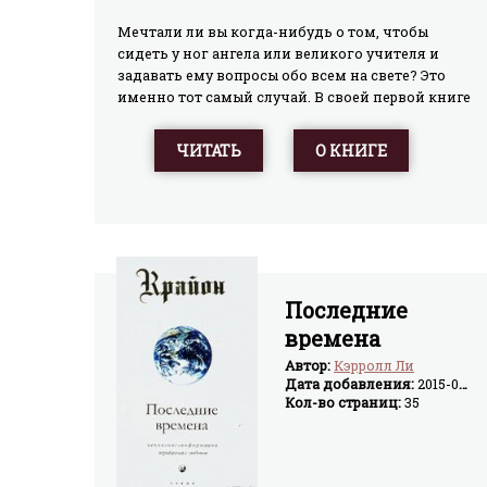
Мечтали ли вы когда-нибудь о том, чтобы
сидеть у ног ангела или великого учителя и
задавать ему вопросы обо всем на свете? Это
именно тот самый случай. В своей первой книге
Крайон много рассказывал о внутренней
стороне явлений, о том, какое ...
ЧИТАТЬ
О КНИГЕ
Последние
времена
Автор:
Кэрролл Ли
Дата добавления:
2015-04-24
Кол-во страниц:
35