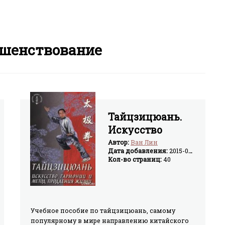
шенствование
Тайцзицюань.
Искусство
гармонии и
Автор:
Ван Лин
Дата добавления:
2015-03-18
метод
Кол-во страниц:
40
продления
жизни
Учебное пособие по тайцзицюань, самому
популярному в мире направлению китайского