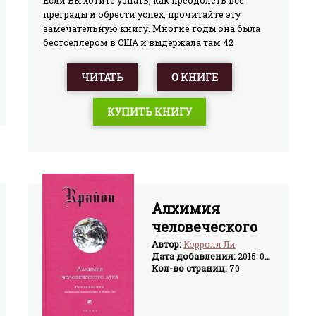
Если Вы хотите узнать, как преодолеть все
преграды и обрести успех, прочитайте эту
замечательную книгу. Многие годы она была
бестселлером в США и выдержала там 42
издания. Но и до сих пор книга Наполеона
Хилла потрясает жизненной энергией. В ней Вы
ЧИТАТЬ
О КНИГЕ
найдете четкий план того, как преуспеть в
жизни. А это пригодится Вам в любом деле.
КУПИТЬ КНИГУ
Алхимия
человеческого
духа
Автор:
Кэрролл Ли
Дата добавления:
2015-04-24
Кол-во страниц:
70