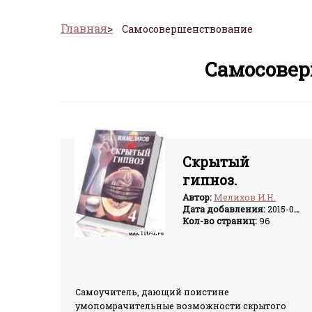
Главная
Самосовершенствование
Самосовер
Скрытый
гипноз.
Практическое
Автор:
Мелихов И.Н.
Дата добавления:
2015-03-17
руководство
Кол-во страниц:
96
Самоучитель, дающий поистине
умопомрачительные возможности скрытого