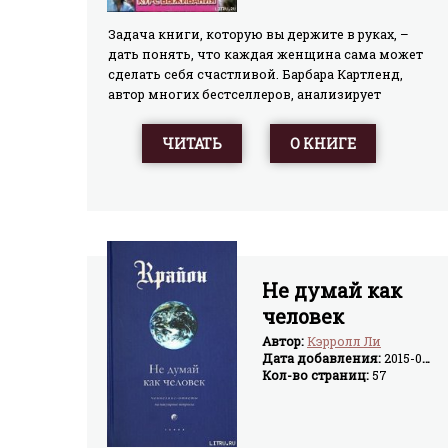
Задача книги, которую вы держите в руках, –
дать понять, что каждая женщина сама может
сделать себя счастливой. Барбара Картленд,
автор многих бестселлеров, анализирует
историю женщины от древнейших времен до
наших дней. Советы прославленной
ЧИТАТЬ
О КНИГЕ
писательницы помогут вам обрести
уверенность в себе и найти гармонию в жизни.
Не думай как
человек
Автор:
Кэрролл Ли
Дата добавления:
2015-04-24
Кол-во страниц:
57