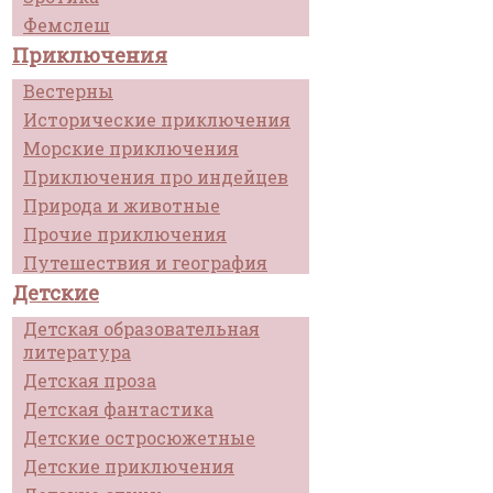
Фемслеш
Приключения
Вестерны
Исторические приключения
Морские приключения
Приключения про индейцев
Природа и животные
Прочие приключения
Путешествия и география
Детские
Детская образовательная
литература
Детская проза
Детская фантастика
Детские остросюжетные
Детские приключения