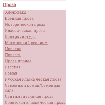
Проза
Афоризмы
Военная проза
Историческая проза
Классическая проза
Контркультура
Магический реализм
Новелла
Повесть
Проза прочее
Рассказ
Роман
Русская классическая проза
Семейный роман/Семейная
сага
Сентиментальная проза
Советская классическая проза