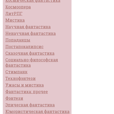
Космическая фантастика
Космоопера
ЛитРПГ
Мистика
Научная фантастика
Ненаучная фантастика
Попаданцы
Постапокалипсис
Сказочная фантастика
Социально-философская
фантастика
Стимпанк
Технофэнтези
Ужасы и мистика
Фантастика: прочее
Фэнтези
Эпическая фантастика
Юмористическая фантастика