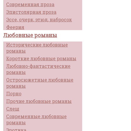
Современная проза
Эпистолярная проза
Эссе, очерк, этюд, набросок
Феерия
Любовные романы
Исторические любовные
романы
Короткие любовные романы
Любовно-фантастические
романы
Остросюжетные любовные
романы
Порно
Прочие любовные романы
Слеш
Современные любовные
романы
Эротика