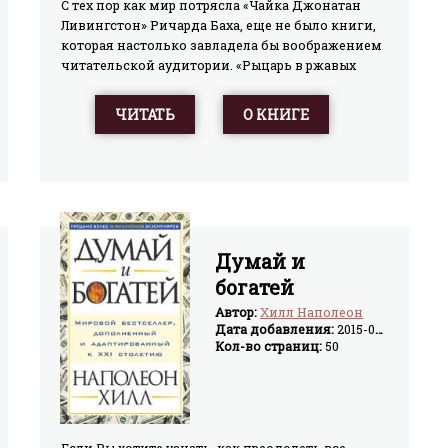
С тех пор как мир потрясла «Чайка Джонатан
Ливингстон» Ричарда Баха, еще не было книги,
которая настолько завладела бы воображением
читательской аудитории. «Рыцарь в ржавых
доспехах» – сказочная история о том, как
рыцарь отправился на поиски своего истинного
ЧИТАТЬ
О КНИГЕ
«Я». Его скитания – это путь каждого из нас,
путь, исполненный надежд и отчаяния, веры и
разочарования, смеха и слез.
Думай и
богатей
Автор:
Хилл Наполеон
Дата добавления:
2015-04-15
Кол-во страниц:
50