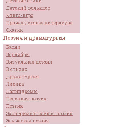
Детские стихи
Детский фольклор
Книга-игра
Прочая детская литература
Сказки
Поэзия и драматургия
Басни
Верлибры
Визуальная поэзия
В стихах
Драматургия
Лирика
Палиндромы
Песенная поэзия
Поэзия
Экспериментальная поэзия
Эпическая поэзия