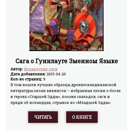
Сага о Гуннлауге Змеином Языке
Автор:
Исландские саги
Дата добавления:
2015-04-20
Кол-во страниц:
9
В том вошли лучшие образцы древнескандинавской
литературы эпохи викингов – избранные песни о богах
и героях «Старшей Эдды», поэзия скальдов, саги и
пряди об исландцах, отрывок из «Младшей Эдды».
Издание снабжено комментариями.
ЧИТАТЬ
О КНИГЕ