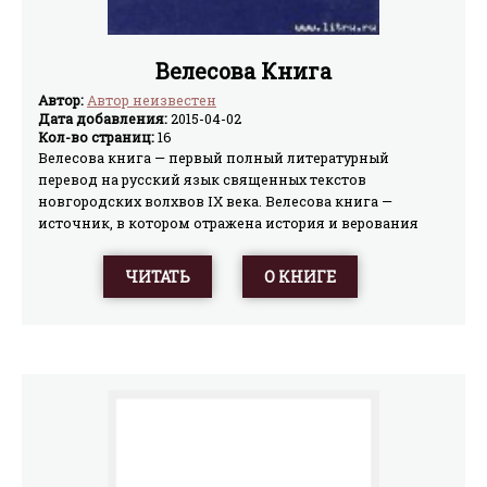
Велесова Книга
Автор:
Автор неизвестен
Дата добавления:
2015-04-02
Кол-во страниц:
16
Велесова книга — первый полный литературный
перевод на русский язык священных текстов
новгородских волхвов IX века. Велесова книга —
источник, в котором отражена история и верования
многих европейских и азиатских народов от конца II
тысячелетия до нашей эры до IX века нашей эры.
ЧИТАТЬ
О КНИГЕ