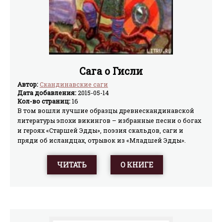
Сага о Гисли
Автор:
Скандинавские саги
Дата добавления:
2015-05-14
Кол-во страниц:
16
В том вошли лучшие образцы древнескандинавской
литературы эпохи викингов – избранные песни о богах
и героях «Старшей Эдды», поэзия скальдов, саги и
пряди об исландцах, отрывок из «Младшей Эдды».
Издание снабжено комментариями.
ЧИТАТЬ
О КНИГЕ