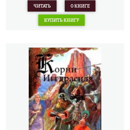
возложенных на него историей задач, – едино и вечно.
ЧИТАТЬ
О КНИГЕ
Это и обеспечивает бессмертие нестареющему в веках
гуманистическому художественному слову Древнего
КУПИТЬ КНИГУ
Востока. Общая редакция и вступительная статья
И.Брагинского. Перевод Анны Ахматовой, Веры
Потаповой, В.Афанасьева, М.Коростовцева,
И.Дьяконова, Вяч.Вс.Иванова, В.Микушевича,
Л.Эйдлина, Б.Вахтина, Ю.Алихановой и др.