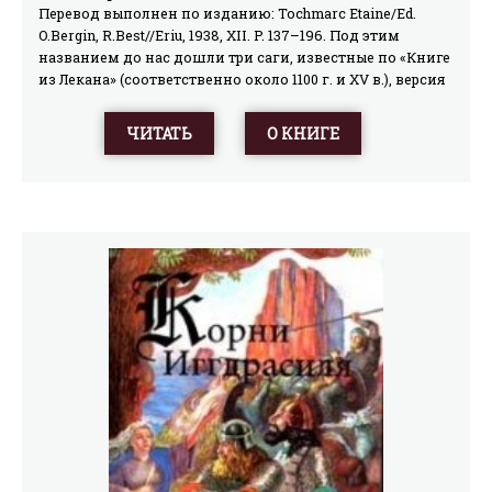
Перевод выполнен по изданию: Tochmarc Etaine/Ed.
O.Bergin, R.Best//Eriu, 1938, XII. P. 137–196. Под этим
названием до нас дошли три саги, известные по «Книге
из Лекана» (соответственно около 1100 г. и XV в.), версия
которой и переведена. Первая и третья саги выступают
в роли «предваряющих» к циклу короля Конайре (см.
ЧИТАТЬ
О КНИГЕ
основную сагу о нем – «Разрушение дома Да Дерга»),
хотя «Сватовство к Этайн» как целое фигурирует в
списках «главных» историй.