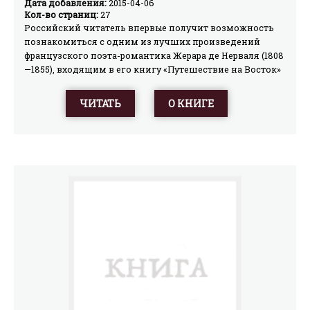
Дата добавления:
2015-04-06
Кол-во страниц:
27
Российский читатель впервые получит возможность
познакомиться с одним из лучших произведений
французского поэта-романтика Жерара де Нерваля (1808
—1855), входящим в его книгу «Путешествие на Восток»
(1851). В основу этой повести положена так называемая
«легенда о храме» – о великом зодчем ветхозаветной
ЧИТАТЬ
О КНИГЕ
древности Хираме, или Адонираме, который за тысячу
лет до Р.Х. воздвиг прославленный храм Соломона в
Иерусалиме. Свершения, описанные в легенде,
составляют другую, не рассказанную в Библии
половину событий построения храма Соломонова. На
первый взгляд, перед нами красочная и увлекательная
сказка, которую вполне могла бы поведать Шахразада.
Но смысл ее глубоко символичен и пронизан
эзотерическими мотивами. Начиная с XV в. «легенда о
храме» играет самую существенную роль в подлинном
братстве розенкрейцеров франкмасонского братства и в
других духовных движениях.Знакомство с этой
легендой будет интересно самому широкому кругу
читателей.