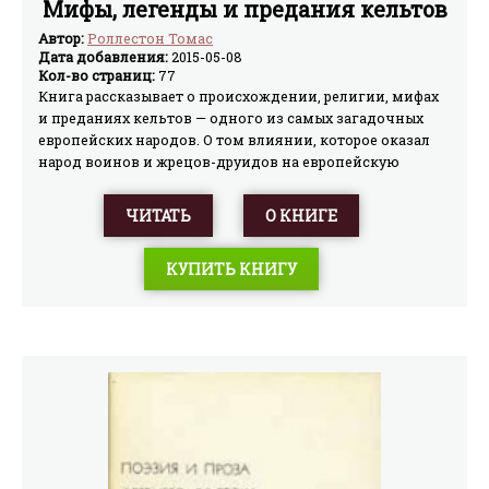
Мифы, легенды и предания кельтов
Автор:
Роллестон Томас
Дата добавления:
2015-05-08
Кол-во страниц:
77
Книга рассказывает о происхождении, религии, мифах
и преданиях кельтов — одного из самых загадочных
европейских народов. О том влиянии, которое оказал
народ воинов и жрецов-друидов на европейскую
историю, литературу и искусство. Ирландские саги,
мифы и легенды, уэльскую и валлийскую мифологию,
ЧИТАТЬ
О КНИГЕ
рыцарские романы автор представляет без добавлений
и изменений, в том виде, в каком они существуют до
КУПИТЬ КНИГУ
сих пор, сопровождая их исчерпывающими
комментариями.