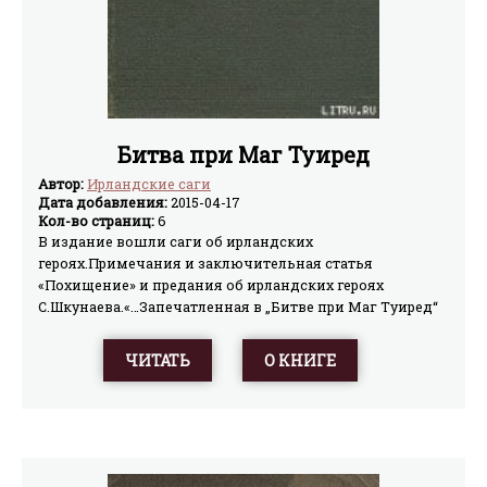
Битва при Маг Туиред
Автор:
Ирландские саги
Дата добавления:
2015-04-17
Кол-во страниц:
6
В издание вошли саги об ирландских
героях.Примечания и заключительная статья
«Похищение» и предания об ирландских героях
С.Шкунаева.«…Запечатленная в „Битве при Маг Туиред“
схватка Племен Богини Дану с фоморами имеет особое,
исключительно важное значение.…В узком смысле это
ЧИТАТЬ
О КНИГЕ
конфликт между достойным и недостойным
отправлением королевской власти, а в более широком
– противопоставление космически организованного и
хаотического состояния одного и того же мира, его
природной стихии…»С.В.Шкунаев