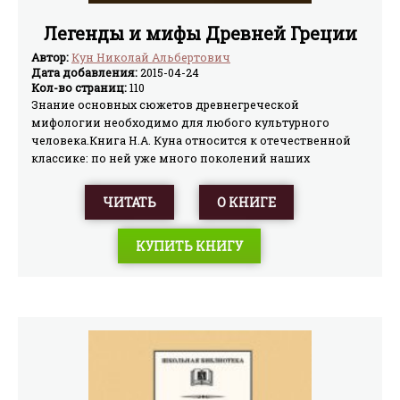
Легенды и мифы Древней Греции
Автор:
Кун Николай Альбертович
Дата добавления:
2015-04-24
Кол-во страниц:
110
Знание основных сюжетов древнегреческой
мифологии необходимо для любого культурного
человека.Книга Н.А. Куна относится к отечественной
классике: по ней уже много поколений наших
соотечественников открывали для себя мир античных
легенд и поверий. Выразительность и ясность
ЧИТАТЬ
О КНИГЕ
изложения, блестящее знание духовного наследия
Древней Греции – вот основные черты книги Н.А. Куна.
КУПИТЬ КНИГУ