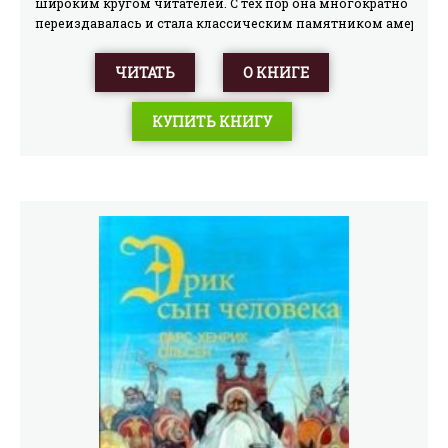
широким кругом читателей. С тех пор она многократно
переиздавалась и стала классическим памятником америка
литературы.Американский исследователь ирокезского
фольклора X. Хейл, комментируя образ Гайаваты,
ЧИТАТЬ
О КНИГЕ
созданный
Лонгфелло, отмечает его «составляющие»: в нем
КУПИТЬ КНИГУ
слились воедино черты легендарного вождя ирокезов
Хайонваты, Таронхайавагона (божество индейцев
племени сенека) и мифологического героя
индейцев оджибве Манабозо.Есть суждение, что
среди многочисленных «прототипов», повлиявших на
создание образа Гайаваты, был и знакомый Лонгфелло, Джо
(1818-1863) — вождь индейцев оджибве, а затем
проповедник и литератор.Документальным
источником для поэмы явились индейские
легенды, впервые собранные и исследованные
американским этнографом Г.-Р. Скулкрафтом
в книге"Algic Researches" (1839) и других
трудах.Существует несколько примечательных изданий
поэмы на английском языке, в частности: Н. W.
Longfellow. The Song of Hiawatha. Boston a. o., Houghton
Mifflin Company, 1883. В этом издании к тексту приложены та
изображением индейской одежды, утвари