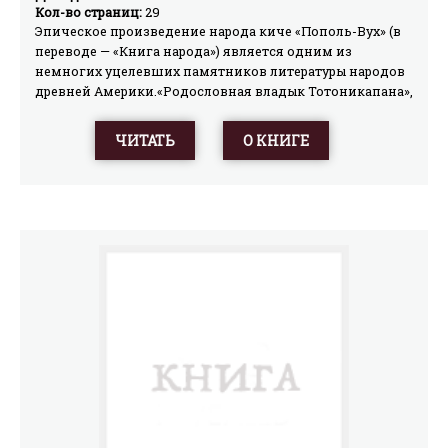
Кол-во страниц:
29
Эпическое произведение народа киче «Пополь-Вух» (в
переводе — «Книга народа») является одним из
немногих уцелевших памятников литературы народов
древней Америки.«Родословная владык Тотоникапана»,
прилагаемая к данному переводу «Пополь-Вух», —
важный исторический документ середины XVI века,
ЧИТАТЬ
О КНИГЕ
повествующий так же, как и «Книга народа», о
происхождении и истории киче.