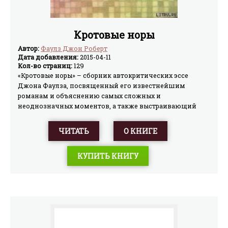
Кротовые норы
Автор:
Фаулз Джон Роберт
Дата добавления:
2015-04-11
Кол-во страниц:
129
«Кротовые норы» – сборник автокритических эссе
Джона Фаулза, посвященный его известнейшим
романам и объяснению самых сложных и
неоднозначных моментов, а также выстраивающий
«Волхва», «Мантиссу», «Коллекционера» и «Дэниела
Мартина» в единое концептуальное повествование.
ЧИТАТЬ
О КНИГЕ
КУПИТЬ КНИГУ