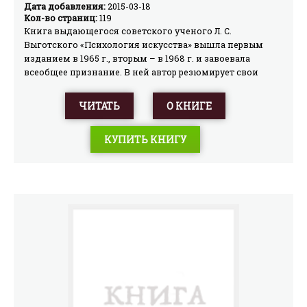
Дата добавления:
2015-03-18
Кол-во страниц:
119
Книга выдающегося советского ученого Л. С.
Выготского «Психология искусства» вышла первым
изданием в 1965 г., вторым – в 1968 г. и завоевала
всеобщее признание. В ней автор резюмирует свои
работы 1915-1922 годов и вместе с тем готовит те новые
психологические идеи, которые составили главный
ЧИТАТЬ
О КНИГЕ
вклад Выготского в науку. «Психология искусства»
является одной из фундаментальных работ,
КУПИТЬ КНИГУ
характеризующих развитие советской теории и
искусства.Книга рассчитана на специалистов –
эстетиков, психологов, искусствоведов, а также на
широкий круг читателей.