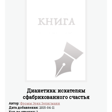
Дианетика: искателям
сфабрикованного счастья
Автор:
Фромм Эрих Зелигманн
Дата добавления:
2015-04-11
Кол-во страниц:
3