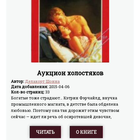
Аукцион холостяков
Автор:
Делакорт Шонна
Дата добавления:
2015-04-06
Кол-во страниц:
33
Богатые тоже страдают… Кэтрин Фэрчайлд, внучка
промышленного магната, в детстве была обделена
любовью. Поэтому она так дорожит этим чувством
сейчас — идет ли речь об осиротевшей девочке,
оказавшейся под ее опекой, или о мужчине, в которого
Кэтрин влюбилась…
ЧИТАТЬ
О КНИГЕ