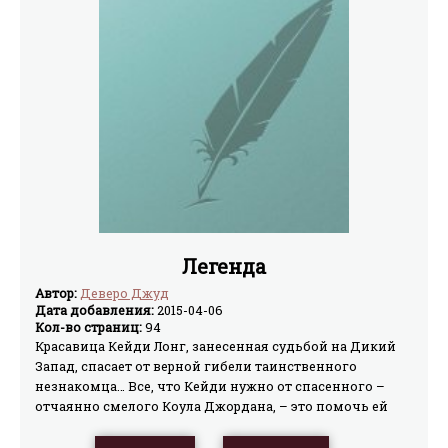
Легенда
Автор:
Деверо Джуд
Дата добавления:
2015-04-06
Кол-во страниц:
94
Красавица Кейди Лонг, занесенная судьбой на Дикий
Запад, спасает от верной гибели таинственного
незнакомца… Все, что Кейди нужно от спасенного –
отчаянно смелого Коула Джордана, – это помочь ей
вернуться домой, в цивилизованную Виргинию.
Однако склонного к авантюрам Коула, с первого