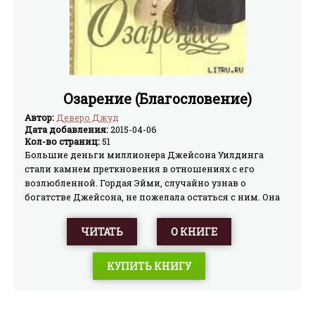
Озарение (Благословение)
Автор:
Деверо Джуд
Дата добавления:
2015-04-06
Кол-во страниц:
51
Большие деньги миллионера Джейсона Уилдинга
стали камнем преткновения в отношениях с его
возлюбленной. Гордая Эйми, случайно узнав о
богатстве Джейсона, не пожелала остаться с ним. Она
не верит в искренность намерений Джейсона и уходит
от него…
ЧИТАТЬ
О КНИГЕ
КУПИТЬ КНИГУ