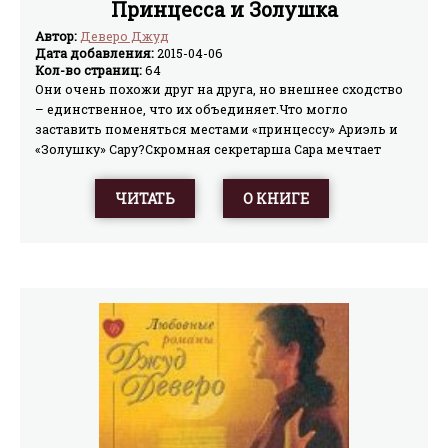
Принцесса и Золушка
Автор:
Деверо Джуд
Дата добавления:
2015-04-06
Кол-во страниц:
64
Они очень похожи друг на друга, но внешнее сходство
– единственное, что их объединяет.Что могло
заставить поменяться местами «принцессу» Ариэль и
«Золушку» Сару?Скромная секретарша Сара мечтает
хоть на время окунуться в блеск и роскошь жизни
богатой наследницы...Ни в чем не знающая отказа
ЧИТАТЬ
О КНИГЕ
Ариэль, тайно влюбленная в обаятельного босса
кузины, считает, что лучший способ покорить сердце
мужчины – как можно чаще попадаться ему на
глаза...Однако этот невинный маскарад принимает
весьма неожиданный оборот и обе девушки попадают
в водоворот опасных приключений...