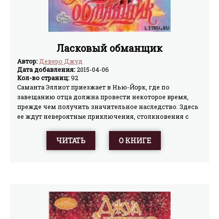
Ласковый обманщик
Автор:
Деверо Джуд
Дата добавления:
2015-04-06
Кол-во страниц:
92
Саманта Эллиот приезжает в Нью-Йорк, где по
завещанию отца должна провести некоторое время,
прежде чем получить значительное наследство. Здесь
ее ждут невероятные приключения, столкновения с
мафией и, конечно же, любовь, которая помогает ей не
только обрести счастье, но и разоблачить мафиозо, всю
ЧИТАТЬ
О КНИГЕ
жизнь преследовавшего ее семью.