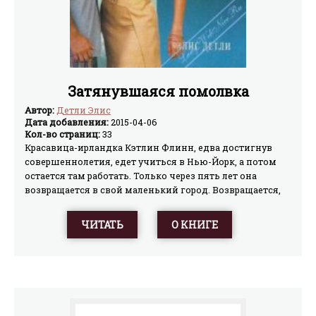
Затянувшаяся помолвка
Автор:
Детли Элис
Дата добавления:
2015-04-06
Кол-во страниц:
33
Красавица-ирландка Кэтлин Флинн, едва достигнув
совершеннолетия, едет учиться в Нью-Йорк, а потом
остается там работать. Только через пять лет она
возвращается в свой маленький город. Возвращается,
познавшая успех, повидавшая мир, но… опустошенная
и измотанная, утратившая сияющую красоту и юную
ЧИТАТЬ
О КНИГЕ
жизнерадостность. Возвращается к могиле матери, к
заброшенному дому, к старым друзьям, которые
изменились до неузнаваемости. Особенно разительные
перемены произошли с ее бывшим женихом —
плотником Беном, которого она предала и потеряла и
которого ни на миг не переставала любить…