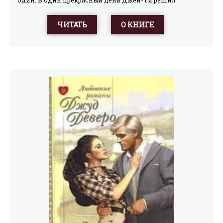
один. В один прекрасный день Джей-Ти решил
поплавать и, подплывая к берегу, увидел тело.
Обмякшее, оно вниз головой медленно опускалось на
ЧИТАТЬ
О КНИГЕ
дно. Это была хорошенькая женщина и на нее вели
охоту двое мужчин в лодке, вооруженные винтовкой…