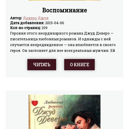
Воспоминание
Автор:
Деверо Джуд
Дата добавления:
2015-04-06
Кол-во страниц:
109
Героиня этого неординарного романа Джуд Деверо —
писательница любовных романов. И однажды с ней
случается непредвиденное — она влюбляется в своего
героя. Он заслоняет для нее всех реальных мужчин. Ей
кажется что она его знала раньше и его образ встает
перед ней со всей отчетливость. Желая понять
ЧИТАТЬ
О КНИГЕ
случившееся она обращается к женщине-мистику Норе.
Нора говорит ей, что ее проблемы настоящего идут из
прошлого.И тогда попав при помощи гипноза в XVI
век, она воплощается в свои прообразы. Ей удается не
только разобраться в предысториях трагедий прошлых
жизней, но и повлиять на ход событий настоящей.