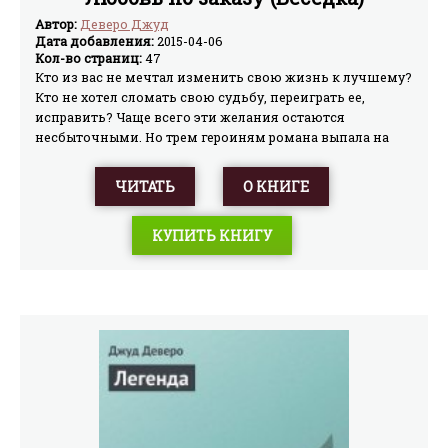
Автор:
Деверо Джуд
Дата добавления:
2015-04-06
Кол-во страниц:
47
Кто из вас не мечтал изменить свою жизнь к лучшему?
Кто не хотел сломать свою судьбу, переиграть ее,
исправить? Чаще всего эти желания остаются
несбыточными. Но трем героиням романа выпала на
долю необычная возможность вернуться в прошлое и
выбрать себе другую, на этот раз счастливую жизнь… И
ЧИТАТЬ
О КНИГЕ
нужно для этого было очень мало: всего-навсего найти
в своей сумке визитную карточку неизвестной мадам
КУПИТЬ КНИГУ
Зои…