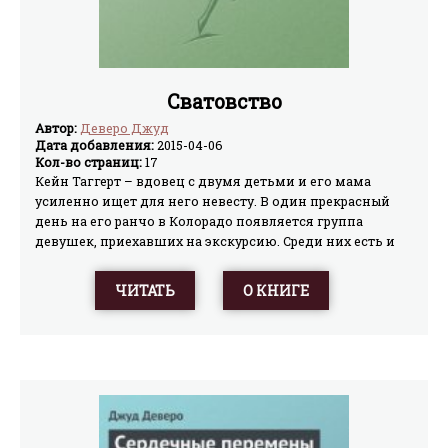
Сватовство
Автор:
Деверо Джуд
Дата добавления:
2015-04-06
Кол-во страниц:
17
Кейн Таггерт – вдовец с двумя детьми и его мама
усиленно ищет для него невесту. В один прекрасный
день на его ранчо в Колорадо появляется группа
девушек, приехавших на экскурсию. Среди них есть и
Кейл – писательница детективов и очень уверенная в
себе женщина, не боящаяся говорить то, что думает,
ЧИТАТЬ
О КНИГЕ
так как всего в жизни добилась сама. Но Кейну, гораздо
больше нравится эффектная Руфь… Америка, наши дни.