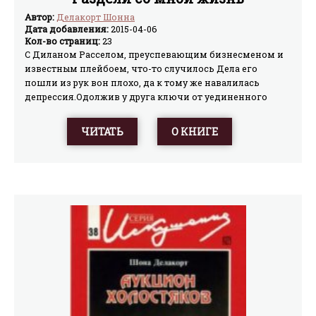
Автор:
Делакорт Шонна
Дата добавления:
2015-04-06
Кол-во страниц:
23
С Диланом Расселом, преуспевающим бизнесменом и
известным плейбоем, что-то случилось Дела его
пошли из рук вон плохо, да к тому же навалилась
депрессия.Одолжив у друга ключи от уединенного
дома в горах, Дилан приезжает туда, чтобы подумать
над своей жизнью.
ЧИТАТЬ
О КНИГЕ