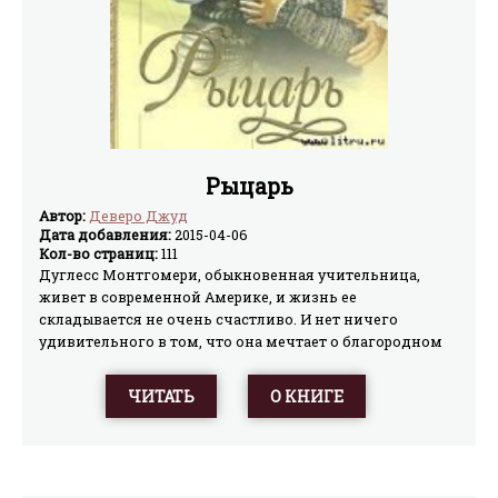
Рыцарь
Автор:
Деверо Джуд
Дата добавления:
2015-04-06
Кол-во страниц:
111
Дуглесс Монтгомери, обыкновенная учительница,
живет в современной Америке, и жизнь ее
складывается не очень счастливо. И нет ничего
удивительного в том, что она мечтает о благородном
рыцаре в сияющих доспехах. И чудо происходит: самый
настоящий рыцарь, граф Николас Стэффорд является
ЧИТАТЬ
О КНИГЕ
перед ней в самый отчаянный момент ее жизни…