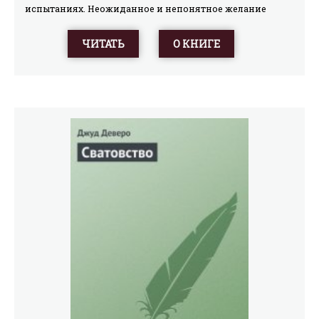
испытаниях. Неожиданное и непонятное желание
совершенно незнакомого им создателя нового
телешоу заставляет молодых людей увидеться… И
ЧИТАТЬ
О КНИГЕ
тотчас понять, что они просто созданы друг для друга и
отныне не смогут существовать поодиночке… Но до
счастливого финала слишком далеко: влюбленным
предстоит пережить обвинение в нескольких
убийствах, им придется скрываться от полиции,
одновременно раскрывая тайну убийств и спрятанных
сокровищ…