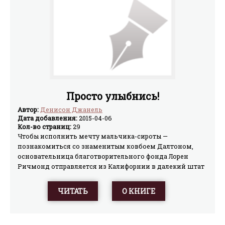
Просто улыбнись!
Автор:
Денисон Джанель
Дата добавления:
2015-04-06
Кол-во страниц:
29
Чтобы исполнить мечту мальчика-сироты —
познакомиться со знаменитым ковбоем Далтоном,
основательница благотворительного фонда Лорен
Ричмонд отправляется из Калифорнии в далекий штат
Вайоминг для встречи с ним. Девушка неожиданно
влюбляется в мужественного ковбоя, но он живет
ЧИТАТЬ
О КНИГЕ
замкнутой жизнью, его мучает какая-то тайна. Однако
Лорен оказывается способной устроить судьбу не
только мальчика, но и взрослого мужчины…