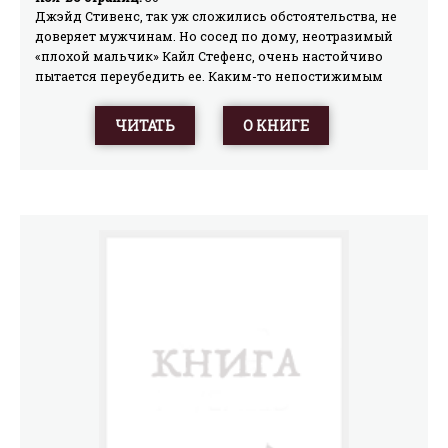
Джэйд Стивенс, так уж сложились обстоятельства, не
доверяет мужчинам. Но сосед по дому, неотразимый
«плохой мальчик» Кайл Стефенс, очень настойчиво
пытается переубедить ее. Каким-то непостижимым
образом ему удается предугадывать все ее потребности,
желания, мечты. Он кажется ей просто совершенством
ЧИТАТЬ
О КНИГЕ
до той поры, пока она не понимает, что он
воспользовался случайно попавшим на распродажу
домашнего имущества ее интимным дневником, куда
она записывала свои фантазии…