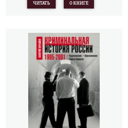
примеры, как объяснить бедолаге, что он не прав. Книга
ЧИТАТЬ
О КНИГЕ
может быть полезна начинающим водителям,
простите инспекторам ГИБДД, а также инспекторам
ГИБДД со стажем.Любителям лихой езды советуем
прочитать её и сделать правильный для себя вывод,
что им не поздоровится, если они не изменят своё
отношение к дорожным законам.Приведены
действующие тарифы за нарушения Правил.Инспектор
всегда прав! Если кто-то не верит, загляните внутрь и
Ваши сомнения быстро рассеются.Для широкого круга
автомобилистов.