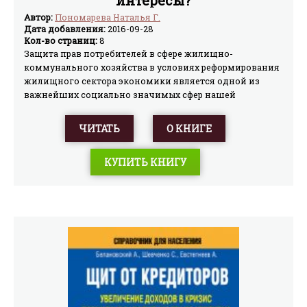
интересы?
Автор:
Пономарева Наталья Г.
Дата добавления:
2016-09-28
Кол-во страниц:
8
Защита прав потребителей в сфере жилищно-
коммунального хозяйства в условиях реформирования
жилищного сектора экономики является одной из
важнейших социально значимых сфер нашей
жизнедеятельности.Книга поможет разобраться в
лабиринтах жилищно-коммунального хозяйства,
ЧИТАТЬ
О КНИГЕ
отстоять свои интересы и защитить права.Издание
содержит ответы на наиболее распространенные
КУПИТЬ КНИГУ
вопросы, возникающие в сфере жилищно-
коммунального хозяйства, и предназначено широкому
кругу читателей.