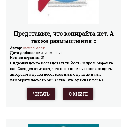
Представьте, что копирайта нет. А
также размышления о
транснациональных корпорациях,
Автор:
Смирс Йост
Дата добавления:
2016-01-21
контролирующих
Кол-во страниц:
31
Нидерландские исследователи Йост Смирс и Марейке
ван Схендел считают, что нынешние условия защиты
авторского права несовместимы с принципами
демократического общества. Эта "крайняя форма
цензуры" не защищает авторов произведений, а служит,
в первую очередь, гигантским корпорациям, которые с
ЧИТАТЬ
О КНИГЕ
легкостью решают, что мы должны увидеть, услышать
или прочесть. Осмысление этой проблемы, а также
бесповоротный переход к цифровым технологиям
должны полностью изменить порядок вещей, ослабить
неоправданно жесткий контроль и чрезмерный поток
денежных средств в области копирайта. Только тогда