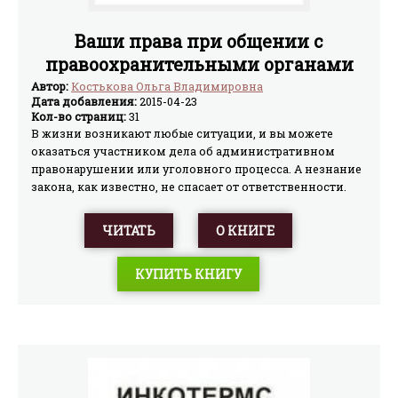
Ваши права при общении с
правоохранительными органами
Автор:
Костькова Ольга Владимировна
Дата добавления:
2015-04-23
Кол-во страниц:
31
В жизни возникают любые ситуации, и вы можете
оказаться участником дела об административном
правонарушении или уголовного процесса. А незнание
закона, как известно, не спасает от ответственности.
Поэтому очень полезно иметь представление о своих
правах и обязанностях и знать, как вести себя, чтобы по
ЧИТАТЬ
О КНИГЕ
крайней мере не ухудшить свое положение. В книге
подробно и на высоком профессиональном уровне
КУПИТЬ КНИГУ
рассмотрены самые разнообразные аспекты общения
граждан с правоохранительными органами. Что такое
свидетельствование, выемка и обыск? Каков порядок
вызова на допрос? Как вести себя, если вы оказались:
гражданским истцом, понятым, подозреваемым,
обвиняемым, свидетелем, представителем
потерпевшего и т.д.