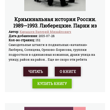
Криминальная история России.
1989—1993. Люберецкие. Парни из
Солнцева
Автор:
Карышев Валерий Михайлович
Дата добавления:
2015-07-28
Кол-во страниц:
152
Самодельные штанги в подвальных «качалках»
Люберец, Солнцева, Орехово-Борисова, группки
подростков в одинаковых кожанках, драки улица на
улицу, район на район… Еще не скоро эти ребята
сформируют легендарные криминальные бригады,
которые будут потрясать не только Москву, но и всю
ЧИТАТЬ
О КНИГЕ
страну грандиозными разборками и громкими
убийствами. Пока же их удел – мелкий рэкет,
КУПИТЬ КНИГУ
«крышевание» ларечников, дележ территории. В хаосе,
охватившем страну, молодые волчата дерутся за место
под солнцем. И все всерьез: «стрелки», «разборки»,
адреналин в крови, головокружительные взлеты и
стремительные падения…