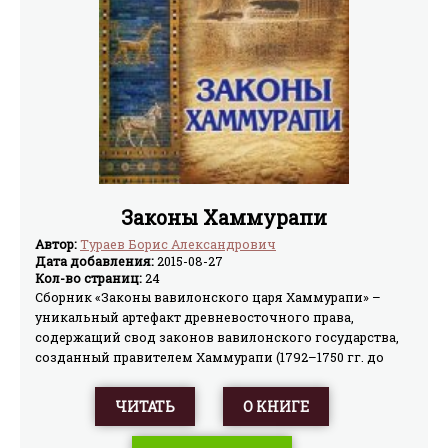
Законы Хаммурапи
Автор:
Тураев Борис Александрович
Дата добавления:
2015-08-27
Кол-во страниц:
24
Сборник «Законы вавилонского царя Хаммурапи» –
уникальный артефакт древневосточного права,
содержащий свод законов вавилонского государства,
созданный правителем Хаммурапи (1792–1750 гг. до
н. э.). «Законы…» оказали немалое влияние на
становление современной юриспруденции и
ЧИТАТЬ
О КНИГЕ
претерпели множество изданий и редакций. Данное
издание содержит вступительную статью и