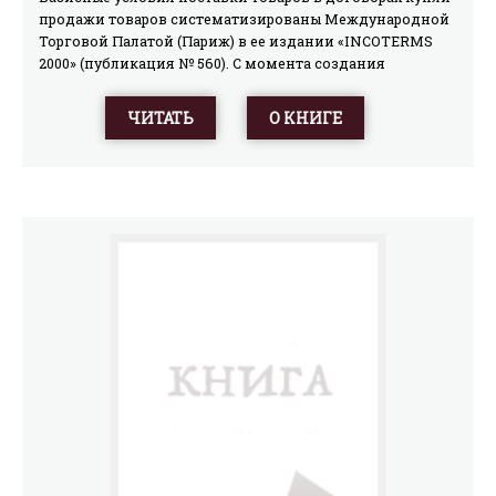
продажи товаров систематизированы Международной
Торговой Палатой (Париж) в ее издании «INCOTERMS
2000» (публикация № 560). С момента создания
«Инкотермс» в 1936 году они корректировались в 1953,
1967, 1976, 1980, 1990 и 2000 годах. Последняя редакция
ЧИТАТЬ
О КНИГЕ
учитывает развитие зон, свободных от таможенных
пошлин, внедрение в практику торговли электронной
связи и изменения в практике перевозок грузов. Текст
издания 2000 г. по сравнению с редакцией 1990 г.
существенно изменен. Следует отметить, что
«Инкотермс» является нормативным документом в том
случае, если на них сделана прямая ссылка в контракте
и, при этом, в контракте не предусмотрено иного, чем в
тексте «Инкотермс».