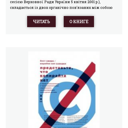
сесією Верховної Ради України 5 квітня 2001 p.),
складається із двох органічно пов'язаних між собою
частин — Загальної та Особливої. У Загальній частині
зібрані принципові відправні положення: підстава
ЧИТАТЬ
О КНИГЕ
кримінальної відповідальності, поняття злочину, мета
та система покарань, підстави і порядок їх
призначення, умови звільнення від кримінальної
відповідальності та покарання. В Особливій частині
формулюються ознаки окремих злочинів із вказівкою
на види покарань і межі, в яких вони можуть
призначатися.