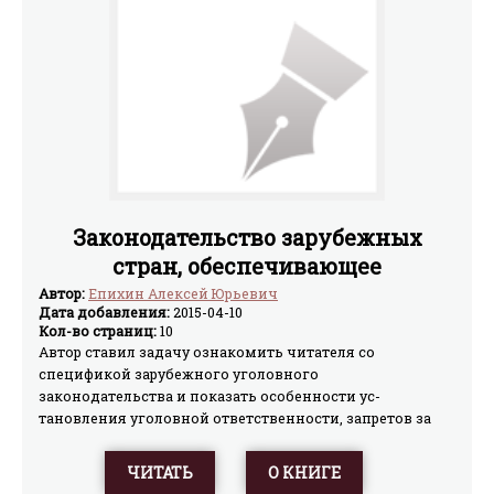
Законодательство зарубежных
стран, обеспечивающее
безопасность участников
Автор:
Епихин Алексей Юрьевич
Дата добавления:
2015-04-10
уголовного судопроизводств
Кол-во страниц:
10
Автор ставил задачу ознакомить читателя со
спецификой зару­бежного уголовного
законодательства и показать особенности ус­
тановления уголовной ответственности, запретов за
совершение преступлений, посягающих на интересы
правосудия и связанных с расследованием или
ЧИТАТЬ
О КНИГЕ
судебным рассмотрением уголовных дел.Материалы