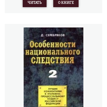
основаниям. Главное для отечественных Стражей
ЧИТАТЬ
О КНИГЕ
Порядка — отрапортовать о «раскрытии» и «проценте
задержанных», права граждан их не волнуют вовсе.
Население страны оказывается заложником
бюрократической государственной машины, которая
переламывает всех подряд, ориентируясь на
«отчетность» и «планы» по борьбе с преступностью, а не
принципы справедливости и Международного Права.
Цель настоящих комментариев — разъяснить читателю
его реальные права в противостоянии с национальной
Фемидой и предоставить возможность любому
гражданину дать достойный отпор попыткам
нарушения законности со стороны Следственных
Органов.