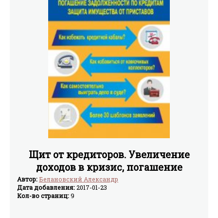
Щит от кредиторов. Увеличение
доходов в кризис, погашение
задолженности по кредитам,
Автор:
Белановский Александр
Дата добавления:
2017-01-23
защита имуществ
Кол-во страниц:
9