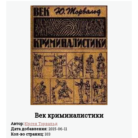
оградила личную свободу, постановив, что никто не
может быть арестован, задержан, подвергнут личной
или имущественной каре иначе как на основании
закона и по приговору своих «пэров». Значение
Великой Хартии можно определить таким образом:
король отказался за себя и за своих преемников от всех
ограничений чьих-либо прав, сделанных
нормандскими королями до него и в особенности им
самим, и обязался восстановить в полной мере
порядок управления и судопроизводства, основанный
на англосаксонских и нормандских обычаях.
Век криминалистики
Автор:
Юрген Торвальд
Дата добавления:
2015-06-11
Кол-во страниц:
103