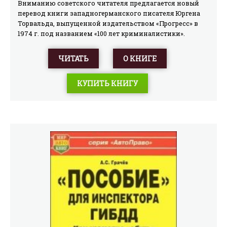
Вниманию советского читателя предлагается новый
перевод книги западногерманского писателя Юргена
Торвальда, выпущенной издательством «Прогресс» в
1974 г. под названием «100 лет криминалистики».
Нынешнее ее название «Век криминалистики» –
позволяет точнее передать пронизывающую всю книгу
ЧИТАТЬ
О КНИГЕ
мысль автора о том, что только со второй половины
прошлого столетия начался период расцвета, «век»
КУПИТЬ КНИГУ
криминалистики. Буквальный перевод немецкого
названия книги – «Век детективов» – мог бы только
ввести в заблуждение, ибо читатели, скорее всего,
предположили бы. что речь в ней идет о расцвете
вполне определенного литературного жанра,
связанного с творчеством Эдгара По, Конан Дойля и их
последователей, либо же что в книге описываются
приключения сыщиков.