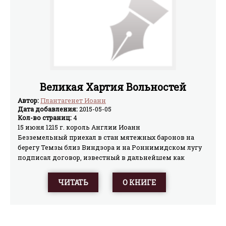
Великая Хартия Вольностей
Автор:
Плантагенет Иоанн
Дата добавления:
2015-05-05
Кол-во страниц:
4
15 июня 1215 г. король Англии Иоанн
Безземельный приехал в стан мятежных баронов на
берегу Темзы близ Виндзора и на Роннимидском лугу
подписал договор, известный в дальнейшем как
Великая Хартия Вольностей. На несколько столетий она
стала основанием прав английского народа и
ЧИТАТЬ
О КНИГЕ
основным законом государственного устройства. В
сущности, она не изменила предшествовавших грамот,
но она точно определила то, что они выражали лишь в
общей форме. Помимо других установлений, она