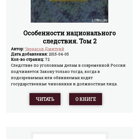
Особенности национального
следствия. Том 2
Автор:
Черкасов Дмитрий
Дата добавления:
2015-04-05
Кол-во страниц:
72
Следствие по уголовным делам в современной России
подчиняется Закону только тогда, когда в
подозреваемых или обвиняемых ходят
государственные чиновники и должностные лица.
Простой гражданин шансов на соблюдение своих прав
практически лишен — методы дознания и
ЧИТАТЬ
О КНИГЕ
исследования обстоятельств уголовных дел строятся
на «внутреннем убеждении» следователя, применении
допросов третьей степени для получения «признаний»,
содержании подозреваемых в нечеловеческих
условиях следственных изоляторов, бессмысленных
отпискахиз прокуратуры, «утрате» документов, могущих