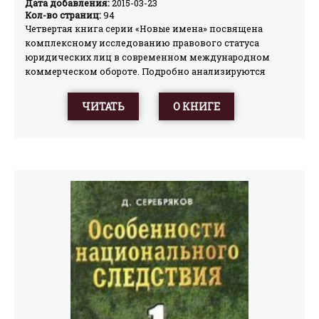
Дата добавления:
2015-03-23
обороте
Кол-во страниц:
94
Четвертая книга серии «Новые имена» посвящена
комплексному исследованию правового статуса
юридических лиц в современном международном
коммерческом обороте. Подробно анализируются
такие вопросы, как личный закон и национальность
юридических лиц, правовые режимы деятельности
ЧИТАТЬ
О КНИГЕ
иностранных юридических лиц, национальные
законодательства об иностранных инвестициях,
инвестиционные соглашения (в том числе соглашения
о разделе продукции), международная унификация
стандартов обращения с иностранными инвестициями,
правовое регулирование групп коммерческих
организаций (транснациональных компаний).Книга
адресована научным работникам, преподавателям
юридических вузов, аспирантам, студентам,
предпринимателям, участвующим в международном
торговом обороте, а также всем читателям,
интересующимся вопросами международного
частного права и статуса юридических лиц.Автор
книги Антон Владимирович Асосков— кандидат
юридических наук, магистр частного права.