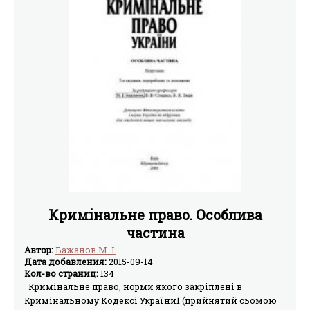
организациям лучше осознать характер происходящих
на Украине массовых нарушений прав человека и
сосредоточить свои усилия на предотвращение
дальнейшей эскалации насилия и преступлений
против личности.
Кримінальне право. Особлива
частина
Автор:
Бажанов М. І.
Дата добавления:
2015-09-14
Кол-во страниц:
134
Кримінальне право, норми якого закріплені в
Кримінальному Кодексі України1 (прийнятий сьомою