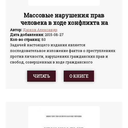
Массовые нарушения прав
человека в ходе конфликта на
Украине. 2013-2014
Автор:
Дюков Александр
Дата добавления:
2015-08-27
Кол-во страниц:
80
Задачей настоящего издания является
последовательное изложение фактов о преступлениях
против личности, нарушениях гражданских прав и
свобод, совершенных в ходе гражданского
противостояния на Украине в 2013–2014 гг. В издание
включена информация о нарушающих международные
ЧИТАТЬ
О КНИГЕ
нормы в области прав человека действиях
государственных органов власти, негосударственных
структур и вооруженных формирований. При
подготовке издания авторы стремились избегать
каких-либо политических оценок; в издании
зафиксированы нарушения прав человека и
гражданина, осуществляемые всеми сторонами
конфликта. Данное издание поможет всем
заинтересованным международным и общественным