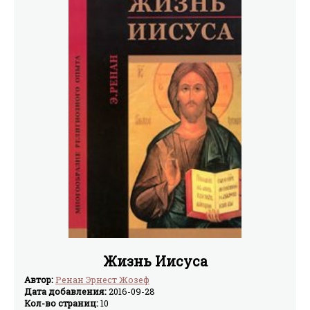
святыми. Для почитателей Пушкина документальное
эссе автора о его смерти может стать настоящим
откровением... Кто виноват в его смерти становится
вполне очевидным. Погружаясь в рассказы Натальи
Горбачевой, читатель невольно сопереживает
происходящему, собеседует с героями книги, открывая
новые грани души и задумываясь над собственной
жизнью.
Жизнь Иисуса
Автор:
Ренан Эрнест Жозеф
Дата добавления:
2016-09-28
Кол-во страниц:
10