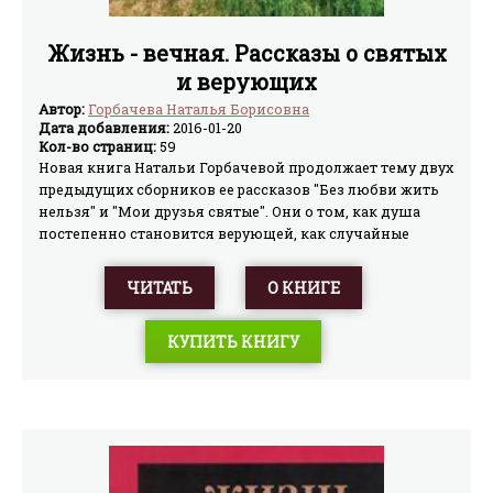
Жизнь - вечная. Рассказы о святых
и верующих
Автор:
Горбачева Наталья Борисовна
Дата добавления:
2016-01-20
Кол-во страниц:
59
Новая книга Натальи Горбачевой продолжает тему двух
предыдущих сборников ее рассказов "Без любви жить
нельзя" и "Мои друзья святые". Они о том, как душа
постепенно становится верующей, как случайные
события на ее пути восхождения к Богу, становятся
необходимыми и закономерными. Известная
ЧИТАТЬ
О КНИГЕ
писательница свидетельствуя о личном опыте,
доступно и ясно преподносит серьезные духовные
КУПИТЬ КНИГУ
истины. Задевают за живое искренние рассказы о
встречах автора с мудрыми людьми, которые в свое
время перевернули ее жизненные представления,
научили отвечать за свои слова и поступки. Реален ли
былинный богатырь Илья Муромец? Одно ли это лицо с
преподобным Илией из Мурома - тема прекрасного
рассказа, в котором герои - дети, мечтающие стать