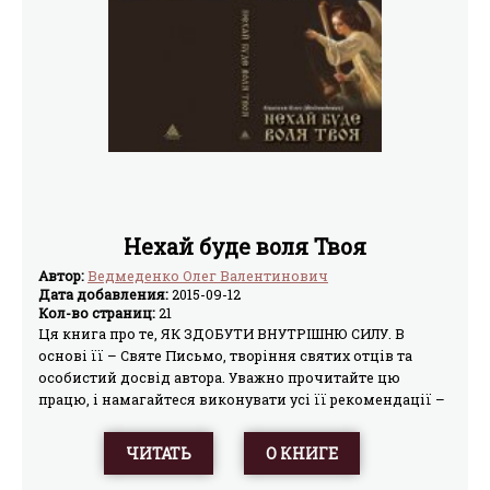
догматів церкви, а також проблем церковного життя;
запитання, які сформовані під впливом поглядів
різноманітних протестантських конфесій. Книга має
світоглядний характер, і призначена для широкого
кола читачів…
Нехай буде воля Твоя
Автор:
Ведмеденко Олег Валентинович
Дата добавления:
2015-09-12
Кол-во страниц:
21
Ця книга про те, ЯК ЗДОБУТИ ВНУТРІШНЮ СИЛУ. В
основі її – Святе Письмо, творіння святих отців та
особистий досвід автора. Уважно прочитайте цю
працю, і намагайтеся виконувати усі її рекомендації –
і Господь обов’язково дасть вам силу Свою, яка
преобразить усе ваше життя! Назва Посібника виражає
ЧИТАТЬ
О КНИГЕ
основну ідею спасіння: “Нехай буде воля Твоя!” – ось
гасло самозречення, фундамент здобуття благодаті...