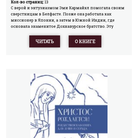
Кол-во страниц:
13
С верой и энтузиазмом Эми Кармайкл помогала своим
сверстницам в Белфасте. Позже она работала как
миссионер в Японии, а затем в Южной Индии, где
основала знаменитое Дохнавурское братство. Эту
интересную и занимательную повесть написала доктор
Ненси Роббинз, которая работала в Дохнавуре.
ЧИТАТЬ
О КНИГЕ