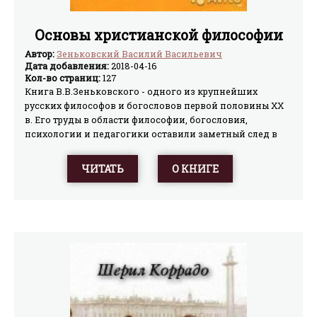
Основы христианской философии
Автор:
Зеньковский Василий Васильевич
Дата добавления:
2018-04-16
Кол-во страниц:
127
Книга В.В.Зеньковского - одного из крупнейших
русских философов и богословов первой половины XX
в. Его труды в области философии, богословия,
психологии и педагогики оставили заметный след в
русской культуре. Настоящее издание включает в себя
две работы Зеньковского - "Основы христианской
ЧИТАТЬ
О КНИГЕ
философии" и "Апологетика". Первая книга выходила в
России очень малым тиражом, а вторая не издавалась
вообще.