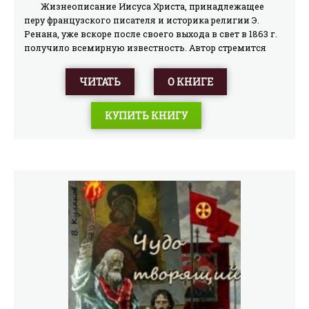
Жизнеописание Иисуса Христа, принадлежащее
перу французского писателя и историка религии Э.
Ренана, уже вскоре после своего выхода в свет в 1863 г.
получило всемирную известность. Автор стремится
очистить евангельское повествование от налета
сверхъестественного и рисует своего героя как реально
ЧИТАТЬ
О КНИГЕ
существовавшего проповедника, "религиозного
анархиста". "Жизнь Иисуса" нельзя назвать научным
КУПИТЬ КНИГУ
исследованием в строгом смысле слова, это скорее род
беллетристики, где исторически достоверные
свидетельства переплетаются с авторским
субъективизмом в оценках и произвольными
реконструкциями многих событий. Книга рассчитана
на широкий круг читателей.