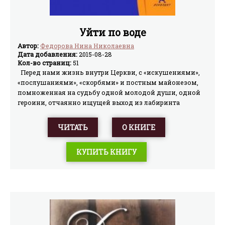
Уйти по воде
Автор:
Федорова Нина Николаевна
Дата добавления:
2015-08-28
Кол-во страниц:
51
Перед нами жизнь внутри Церкви, с «искушениями»,
«послушаниями», «скорбями» и постным майонезом,
помноженная на судьбу одной молодой души, одной
героини, отчаянно ищущей выход из лабиринта
запретов: джинсы не носить, Новый год не отмечать, с
мальчиками не встречаться… Но любовь приходит
ЧИТАТЬ
О КНИГЕ
сама, не спросив разрешения духовного отца, – она
забирает у Христова воина меч и вручает леденец в
КУПИТЬ КНИГУ
форме сердечка.