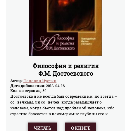
Философия и религия
Ф.М. Достоевского
Автор:
Попович Иустин
Дата добавления:
2018-04-16
Кол-во страниц:
50
Достоевский не всегда был современным, но всегда —
со–вечным. Он со–вечен, когда размышляет о
человеке, когда бьется над проблемой человека, ибо
страстно бросается в неизмеримые глубины его и
настойчиво ищет все то, что бессмертно и вечно в нем;
он со–вечен, когда решает проблему зла и добра, ибо не
ЧИТАТЬ
О КНИГЕ