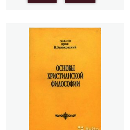
удовлетворяется решением поверхностным,
покровным, а ищет решение сущностное, объясняющее
вечную, метафизическую сущность проблемы; он со–
вечен, когда мудрствует о твари, о всякой твари, ибо
спускается к корням, которыми тварь невидимо
укореняется в глубинах вечности; он со–вечен, когда
исступленно бьется над проблемой страдания, когда
беспокойной душой проходит по всей истории и
переживает ее трагизм, ибо останавливается не на
зыбком человеческом решении проблем, а на вечном,
божественном, абсолютном; он со–вечен, когда по–
мученически исследует смысл истории, когда
продирается сквозь бессмысленный хаос ее, ибо
отвергает любой временный, преходящий смысл
истории, а принимает бессмертный, вечный,
богочеловеческий, Для него Богочеловек — смысл и
цель истории; но не всечеловек, составленный из
отходов всех религий, а всечеловек=Богочеловек."
Преп. Иустин (Попович) "Философия и религия
Ф. М. Достоевского"