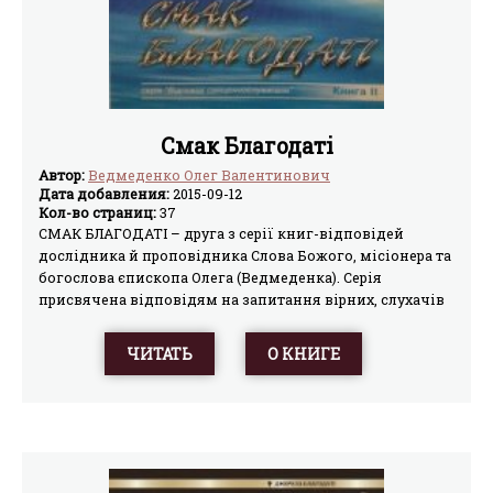
Смак Благодаті
Автор:
Ведмеденко Олег Валентинович
Дата добавления:
2015-09-12
Кол-во страниц:
37
СМАК БЛАГОДАТІ – друга з серії книг-відповідей
дослідника й проповідника Слова Божого, місіонера та
богослова єпископа Олега (Ведмеденка). Серія
присвячена відповідям на запитання вірних, слухачів
Біблійних курсів, телеглядачів програми “Духовність”,
дослідників Біблії і загалом усіх тих, хто є небайдужим
ЧИТАТЬ
О КНИГЕ
до справи свого спасіння, – всіх, хто шукає правди
Божої. Запитання ці досить різноманітні, і бувають
непростими, а інколи й дуже гострими. Умовно їх
можна поділити на три групи: запитання, які
стосуються біблійної символіки, і взагалі тлумачення
Святого Письма; запитання відносно канонів, обрядів,