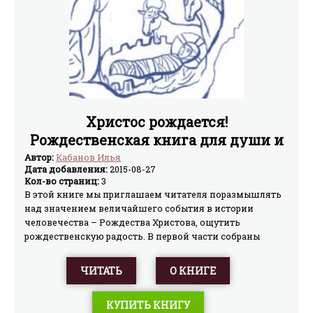
Христос рождается!
Рождественская книга для души и
сердца
Автор:
Кабанов Илья
Дата добавления:
2015-08-27
Кол-во страниц:
3
В этой книге мы приглашаем читателя поразмышлять
над значением величайшего события в истории
человечества – Рождества Христова, ощутить
рождественскую радость. В первой части собраны
цитаты из Ветхого Завета, повествующие об ожидании
Спасителя. Во второй – слова о Рождестве Христовом
ЧИТАТЬ
О КНИГЕ
Отцов Церкви и известных православных писателей.
Третья, богослужебная часть поможет понять самые
КУПИТЬ КНИГУ
красивые и сложные фрагменты Рождественской