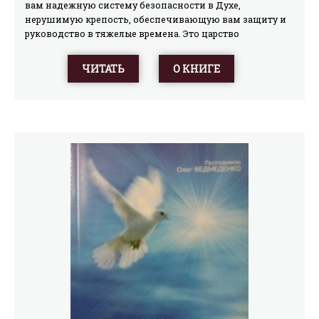
вам надежную систему безопасности в Духе,
нерушимую крепость, обеспечивающую вам защиту и
руководство в тяжелые времена. Это царство
послушания, где вы можете пребывать свободными от
греха, потому что враг не имеет туда доступа. Самой
ЧИТАТЬ
О КНИГЕ
сильной формой духовной войны для каждого
христианина является могущественная сила жизни в
послушании. Спросите себя: Я молюсь, но мои молитвы
остаются без ответа? Обкрадывают ли меня? Борюсь ли
я постоянно с одной и той же проблемой? Нахожусь ли
я во власти греха? Небеса надо мной похожи на
медь? Если вы чувствуете себя уязвимым перед
нападками врага, то, вероятно, по причине того, что вы
оставили дверь для дьявола открытой. Пророк Исаия
провозгласил: «За то народ мой пойдет в плен
непредвиденно [по незнанию]» (Ис. 5:13). Книга «Дверь
дьявола» учит вас, как избежать обмана и заблуждения
и через послушание обрести защиту и покровительство
Бога.