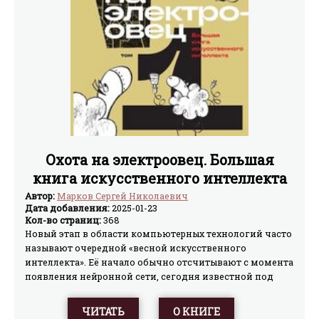
видеоигры, автор рассмотрит проблемы разработчиков
с учетом особенностей человеческого мышления и
расскажет о неочевидных способах воздействия на
игрока. Эта книга будет полезна начинающим
разработчикам, которые не хотят ничего упустить. В
формате PDF A4 сохранён издательский дизайн.
Охота на электроовец. Большая
книга искусственного интеллекта
Автор:
Марков Сергей Николаевич
Дата добавления:
2025-01-23
Кол-во страниц:
368
Новый этап в области компьютерных технологий часто
называют очередной «весной искусственного
интеллекта». Её начало обычно отсчитывают с момента
появления нейронной сети, сегодня известной под
названием AlexNet, успех которой в распознавании
зрительных образов возвестил о начале «революции
ЧИТАТЬ
О КНИГЕ