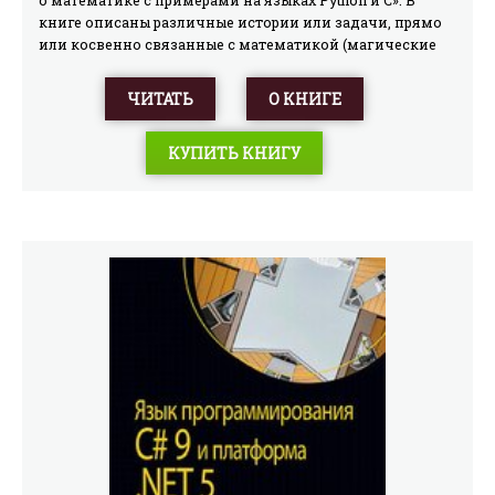
о математике с примерами на языках Python и C». В
книге описаны различные истории или задачи, прямо
или косвенно связанные с математикой (магические
квадраты, простые числа и пр). Кратко рассмотрены
более сложные моменты, например выполнение
ЧИТАТЬ
О КНИГЕ
вычислений с помощью GPU. Книга распространяется
бесплатно, скачать оригинал в PDF можно на странице
КУПИТЬ КНИГУ
http://www.dmitryelj.spb.ru/math.htm.