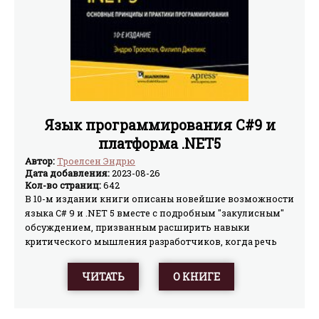
Язык программирования C#9 и
платформа .NET5
Автор:
Троелсен Эндрю
Дата добавления:
2023-08-26
Кол-во страниц:
642
В 10-м издании книги описаны новейшие возможности
языка C# 9 и .NET 5 вместе с подробным "закулисным"
обсуждением, призванным расширить навыки
критического мышления разработчиков, когда речь
идет об их ремесле. Книга охватывает ASP.NET Core,
Entity Framework Core и многое другое наряду с
ЧИТАТЬ
О КНИГЕ
последними обновлениями унифицированной
платформы .NET, начиная с улучшений показателей
производительности настольных приложений Windows