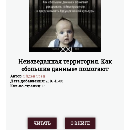
Неизведанная территория. Как
«большие данные» помогают
раскрывать тайны прошлого и
Автор:
Эйден Эрец
Дата добавления:
2016-11-08
предсказывать бу
Кол-во страниц:
15
ЧИТАТЬ
О КНИГЕ