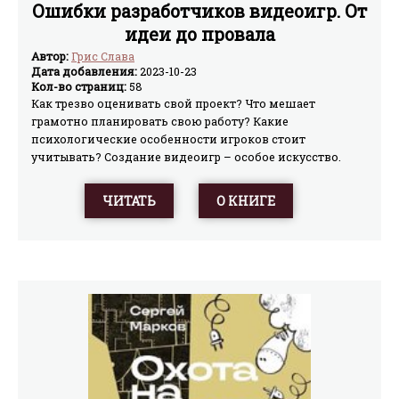
Ошибки разработчиков видеоигр. От
идеи до провала
Автор:
Грис Слава
Дата добавления:
2023-10-23
Кол-во страниц:
58
Как трезво оценивать свой проект? Что мешает
грамотно планировать свою работу? Какие
психологические особенности игроков стоит
учитывать? Создание видеоигр – особое искусство.
Инструмент разработчика – не компьютер, не игровые
движки, а мозг. Книга «Ошибки разработчиков
ЧИТАТЬ
О КНИГЕ
видеоигр. От идеи до провала» объяснит, как избежать
самых распространенных ошибок, научит грамотно
анализировать выбранное направление, четко
оценивать свои силы и не опускать руки на пути к
своей цели. Слава Грис – разработчик-одиночка,
создатель Fearmonium, Catmaze и Reflection of Mine. Он
прошел путь от фрилансера до организатора
собственного видеоигрового издательства. Его первая
книга «Сделай видеоигру один и не свихнись» стала
очень популярна среди читателей. Будучи магистром
психологии и куратором множества команд, делающих