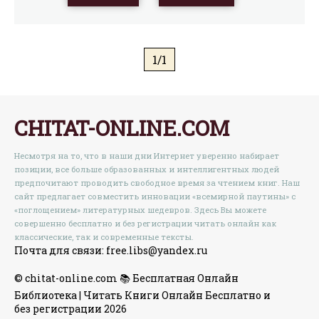
глубокого обучения». В результате этой революции
машинам удалось превзойти человеческий уровень
при решении множества задач. Сегодня уже мало кого
удивляют победы машин над сильнейшими игроками
в го, создание ими музыки и картин, предсказание
1/1
нейронными сетями пространственной структуры
белков и другие вещи, которые десять лет назад мы
посчитали бы чудесами. Алгоритмы искусственного
интеллекта (ИИ) быстро вошли в нашу жизнь и стали её
CHITAT-ONLINE.COM
неотъемлемой частью. Например, каждый раз, когда вы
делаете фотографию при помощи смартфона, её
Несмотря на то, что в наши дни Интернет уверенно набирает
обработку выполняет нейронная сеть. На смену весне
позиции, все больше образованных и интеллигентных людей
искусственного интеллекта приходит лето. Эта книга
предпочитают проводить свободное время за чтением книг. Наш
рассказывает о том, какие события в истории науки
сайт предлагает совместить инновации «всемирной паутины» с
привели к началу этого лета, о современных
«поглощением» литературных шедевров. Здесь Вы можете
технологиях ИИ и их возможностях, а также пытается
совершенно бесплатно и без регистрации читать онлайн как
приоткрыть завесу, скрывающую от нас мир
классические, так и современные тексты.
ближайшего будущего. Мифы и заблуждения об
Почта для связи: free.libs@yandex.ru
искусственном интеллекте, страхи, насущные
проблемы, перспективные направления исследований
© chitat-online.com 📚 Бесплатная Онлайн
— обо всём этом вы узнаете из «Большой книги
Библиотека | Читать Книги Онлайн Бесплатно и
искусственного интеллекта».
без регистрации 2026