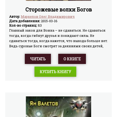
Сторожевые волки Богов
Автор:
Маркелов Олег Владимирович
Дата добавления:
2015-03-16
Кол-во страниц:
83
Главный закон для Воина – не сдаваться. Не сдаваться
тогда, когда гибнут друзья и покидают силы. Не
сдаваться тогда, когда кажется, что выхода больше нет.
Ведь суровые Боги смотрят за деяниями своих детей,
избирая в свое воинство только достойных носить
гордое звание сторожевого волка Богов. Наверное,
ЧИТАТЬ
О КНИГЕ
именно так думали древние варвары, поклоняющиеся
суровым языческим Богам. Но, солдат современной
КУПИТЬ КНИГУ
технократической цивилизации, Майкл Никсон
неожиданно для самого себя тоже оказался в мире, где
главное – не сдаться. И стать одним из сторожевых
волков Богов.