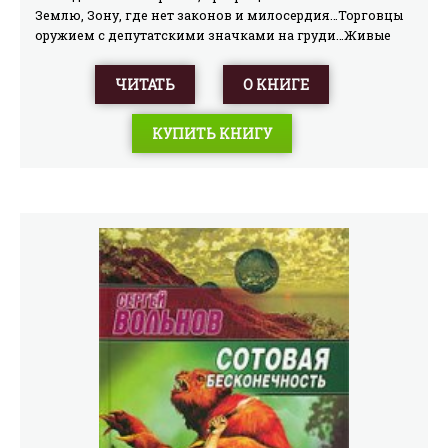
Землю, Зону, где нет законов и милосердия…Торговцы
оружием с депутатскими значками на груди…Живые
роботы, в которых превращает детей таинственное
Капище.Шпионские игры на улицах Лондонского
ЧИТАТЬ
О КНИГЕ
Ковент-Гардена…Герои поневоле, подлецы по
убеждению, жертвы по воле случая – в новой книге
КУПИТЬ КНИГУ
«Дураки и герои».