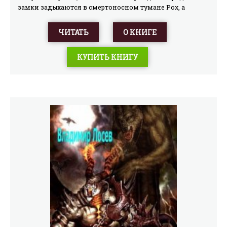
замки задыхаются в смертоносном тумане Pox, a
таинственные «мрак-шахты» служат
телепортационными вратами Здесь люди из последних
ЧИТАТЬ
О КНИГЕ
сил бьются с порожденными Тьмой монстрами -
моргами, гоблинами, великанами Здесь Сергею
КУПИТЬ КНИГУ
предназначено схватиться со Злом, обитающим в
самом сердце Роха