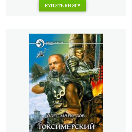
так, как тот планировал. И вот уже щепкой в весеннем
КУПИТЬ КНИГУ
бурном ручье парня несет навстречу непредсказуемым
поворотам Судьбы. Туда, где из таких, как он, куют
настоящих воинов. И где желание «отдать долги» легко
может осуществиться благодаря поддержке новых
боевых друзей. Завтра будет день? Поживем – увидим.