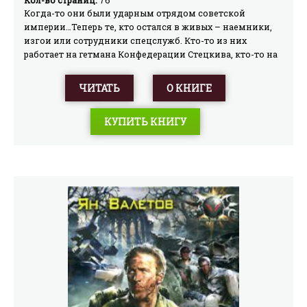
Кол-во страниц:
76
Когда-то они были ударным отрядом советской
империи…Теперь те, кто остался в живых – наемники,
изгои или сотрудники спецслужб. Кто-то из них
работает на гетмана Конфедерации Стецкива, кто-то на
Императора всея Руси Александра Александровича
Крутова, а кто-то и сам на себя.Мирная жизнь для них –
ЧИТАТЬ
О КНИГЕ
несбыточная мечта. Официально их не существует, но
мировая шахматная доска по-прежнему содрогается от
КУПИТЬ КНИГУ
оперативных игр, которые они ведут…