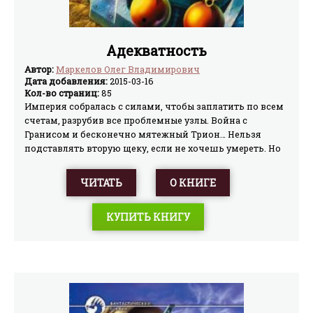
Адекватность
Автор:
Маркелов Олег Владимирович
Дата добавления:
2015-03-16
Кол-во страниц:
85
Империя собралась с силами, чтобы заплатить по всем
счетам, разрубив все проблемные узлы. Война с
Гранисом и бесконечно мятежный Трион… Нельзя
подставлять вторую щеку, если не хочешь умереть. Но
победители маршируют не только по знаменам врагов,
но и по костям верных солдат, отдавших свои жизни
ЧИТАТЬ
О КНИГЕ
ради этих побед. Жизнь есть жизнь. А хорошие долго
не живут, не так ли?
КУПИТЬ КНИГУ