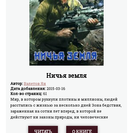
Ничья земля
Автор:
Валетов Ян
Дата добавления:
2015-03-16
Кол-во страниц:
61
Мир, в котором рухнули плотины и миллионы, людей
расстались с жизнью за несколько дней Зона бедствия,
зараженная на сотни лет вперед, в которой не
действуют ни законы природы, ни человеческие
законы. Бывшая Украина, разодранная на части
Западной Конфедерацией и Российской империей.
ЧИТАТЬ
О КНИГЕ