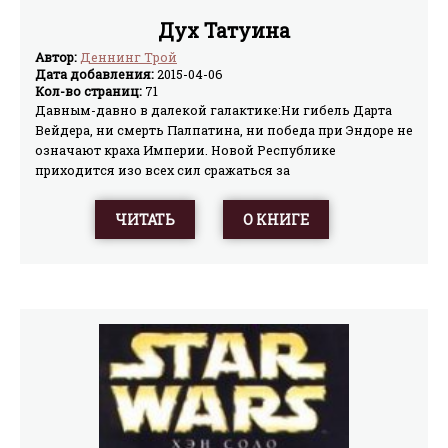
Дух Татуина
Автор:
Деннинг Трой
Дата добавления:
2015-04-06
Кол-во страниц:
71
Давным-давно в далекой галактике:Ни гибель Дарта
Вейдера, ни смерть Палпатина, ни победа при Эндоре не
означают краха Империи. Новой Республике
приходится изо всех сил сражаться за
выживание.Потеря секретных шифров, которыми
пользуются агенты Республики в тылу Империи, может
ЧИТАТЬ
О КНИГЕ
обернуться галактической катастрофой Единственный
выход — лететь на Татуин и добыть утерянные
шифры.Но на орбите планеты-пустыни Хэна Соло, Лею
Органа и их спутников ожидает имперский «звездный
разрушитель» «Химера» капитана Пеллаэона…P.S. В
ДАННОМ ФАЙЛЕ ПРОПУЩЕНА 7 ГЛАВА. ОБРАЩАЕМСЯ
КО ВСЕМ, У КОГО ЕСТЬ ЭТА КНИГА: ПРОСИМ ПЕРЕДАТЬ
ОТСКАНИРОВАННУЮ 7-Ю ГЛАВУ ИЛИ ПОЛНЫЙ ФАЙЛ
ВСЕЙ КНИГИ. ПРИСЫЛАЙТЕ НА ПОЧТОВЫЙ ЯЩИК
edit[@]aldebaran.ru