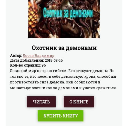
Охотник за демонами
Автор:
Лосев Владимир
Дата добавления:
2015-03-16
Кол-во страниц:
96
Людской мир на краю гибели. Его атакуют демоны. Но
только те, кто несет в себе демонскую кровь, способны
противостоять силе демона. Они собираются в
монастыре охотников за демонами и учатся сражаться
с врагами человечества. Врон – тоже полукровка, он –
не такой, как все. Сородичи приговорили его к смерти,
ЧИТАТЬ
О КНИГЕ
но судьба благосклонна к нему, и он оказывается в
монастыре…
КУПИТЬ КНИГУ