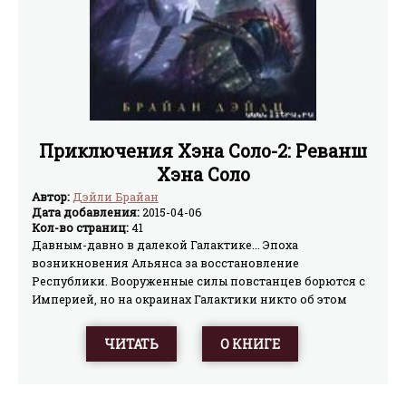
Приключения Хэна Соло-2: Реванш
Хэна Соло
Автор:
Дэйли Брайан
Дата добавления:
2015-04-06
Кол-во страниц:
41
Давным-давно в далекой Галактике... Эпоха
возникновения Альянса за восстановление
Республики. Вооруженные силы повстанцев борются с
Империей, но на окраинах Галактики никто об этом
даже и не слышал. Судьба забросила Хэна Соло в
независимый от Империи сектор Галактики, известный
ЧИТАТЬ
О КНИГЕ
под названием Автаркия, который активно осваивается
и разрабатывается отдельными частными компаниями.
Неожиданно он получает предложение на очень