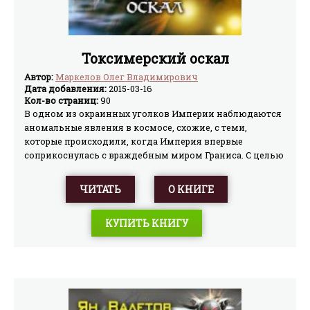
Токсимерский оскал
Автор:
Маркелов Олег Владимирович
Дата добавления:
2015-03-16
Кол-во страниц:
90
В одном из окраинных уголков Империи наблюдаются
аномальные явления в космосе, схожие, с теми,
которые происходили, когда Империя впервые
соприкоснулась с враждебным миром Граниса. С целью
прояснить ситуацию на появившуюся из иного
измерения планету с признаками разумной жизни
ЧИТАТЬ
О КНИГЕ
направляется группа имперских ученых под
прикрытием спецназа 1-го Земного флота.
КУПИТЬ КНИГУ