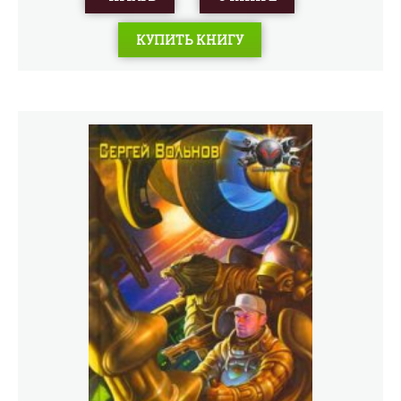
Тюрьма для инакомыслящих и уголовников, полигон
для бесчеловечных экспериментов над людьми,
КУПИТЬ КНИГУ
перевалочный пункт для торговцев оружием и
наркотиками, поле битвы между спецслужбами разных
стран, буферная зона между Востоком и Западом,
охраняемая войсками ООН, минными полями и
тысячами километров колючей проволоки. Эта
отравленная, кровоточащая земля - родина для многих
тысяч выживших в катастрофе. Родина, которую они
готовы защищать до последнего вздоха. Это
единственный дом отважных людей, давно умерших
для всего остального мира. Их земля. Ничья земля