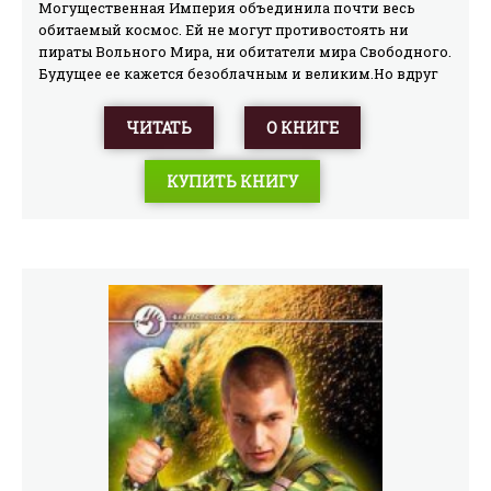
Могущественная Империя объединила почти весь
обитаемый космос. Ей не могут противостоять ни
пираты Вольного Мира, ни обитатели мира Свободного.
Будущее ее кажется безоблачным и великим.Но вдруг
все начинает рушиться! Погибают спецназовцы и
десант Свободного Легиона. На грани уничтожения
ЧИТАТЬ
О КНИГЕ
мощный 3-й Имперский Флот, обнаруживший прямо у
границ Империи развитую агрессивную цивилизацию.
КУПИТЬ КНИГУ
На необозримых просторах разворачиваются
грандиозные стратегические битвы и индивидуальные
единоборства. И никто не может предсказать, чем
закончится череда острых противостояний.