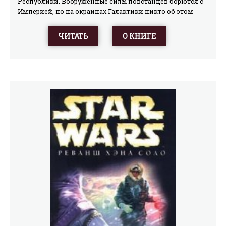
Республики. Вооруженные силы повстанцев борются с
Империей, но на окраинах Галактики никто об этом
даже и не слышал. Легенда о древнем правителе
планеты Деллалт Ксиме Деспоте и его несметных
ЧИТАТЬ
О КНИГЕ
сокровищах будоражит умы бродяг и авантюристов, но
за тридцать тысяч лет еще никому не удавалось
увидеть даже малую толику этого богатства. Но вот
неожиданно находится человек, который, по мнению
Соло, способен приоткрыть завесу тайны, скрывающей
древний клад... Стрелок Галландро и затерянная горная
база Избранных, Бессмертная Тысяча древних роботов-
телохранителей и Плавучий Народ, бесконечный рейд
через горы и желанные сокровища... Все это в
эпической истории Звездных Войн!