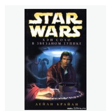
заманчивый фрахт, который позволит ему
отремонтировать корабль и существенно поправить
финансовые дела. Но вскоре выясняется, что те, кто
зафрахтовал `Тысячелетний Сокол`, занимаются не
совсем чистыми делами... Секретная Полиция и
абордаж космических работорговцев, прекрасная
незнакомка и летающий Чубакка, гордые аммуудские
замки и войнакланов... Все это в эпической истории
Звездных Войн!