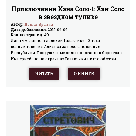
Приключения Хэна Соло-1: Хэн Соло
в звездном тупике
Автор:
Дэйли Брайан
Дата добавления:
2015-04-06
Кол-во страниц:
49
Давным-давно в далекой Галактике... Эпоха
возникновения Альянса за восстановление
Республики. Вооруженные силы повстанцев борются с
Империей, но на окраинах Галактики никто об этом
даже и не слышал. Империя далеко, Альянс неведом, а
бывший имперский офицер и контрабандист Хэн Соло
ЧИТАТЬ
О КНИГЕ
вместе со своим другом вуки Чубаккой мечтают лишь
об одном — нескучно прожить отпущенные им годы и
уйти на покой с крупной суммой денег в карманах. Но
жизнь распоряжается иначе: его друг и компаньон
оказывается захваченным секретной полицией
Корпоративного Сектора Автаркия. И вот уже Хэну
пришлось возглавить небольшой отряд борцов за
свободу, преследующий благородную цель...