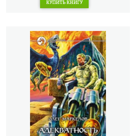
КУПИТЬ КНИГУ
властью нового великого полководца-спецназовца
Алексея Дымова, – не просто дали отпор «чужим», но и
победил их на их собственной территории.Но как
непрочен и хрупок достигнутый мир!Обреченные на
вечный жребий воинов земляне уже не умеют жить без
сражений. Их недавние хозяева – локосиане – тоже
вынуждены взяться за оружие.И теперь, когда Алексей
Дымов погиб, а планете грозит нашествие нового
безжалостного врага, принять командование и лицом к
лицу встретить грядущую опасность предстоит его
сыну…Вечный поход продолжается!