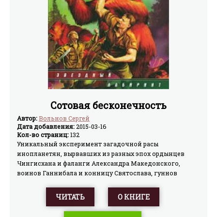
Сотовая бесконечность
Автор:
Вольнов Сергей
Дата добавления:
2015-03-16
Кол-во страниц:
132
Уникальный эксперимент загадочной расы
инопланетян, вырвавших из разных эпох ордынцев
Чингисхана и фаланги Александра Македонского,
воинов Ганнибала и конницу Святослава, гуннов
Аттилы и преображенцев Петра I, ниндзя
средневековой Японии и войска Наполеона и Кутузова
ЧИТАТЬ
О КНИГЕ
и заставивших их сражаться между собой, неожиданно
провалился.«Гладиаторы», объединившиеся под