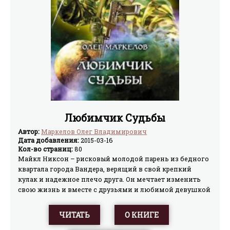
Любимчик Судьбы
Автор:
Маркелов Олег Владимирович
Дата добавления:
2015-03-16
Кол-во страниц:
80
Майкл Никсон – рисковый молодой парень из бедного
квартала города Вандера, верящий в свой крепкий
кулак и надежное плечо друга. Он мечтает изменить
свою жизнь и вместе с друзьями и любимой девушкой
выбраться из болота нищеты. Но в этом спектакле
жизни Судьба является режиссером. И именно
ЧИТАТЬ
О КНИГЕ
Многоликая меняет жизнь Майкла. Правда, совсем не