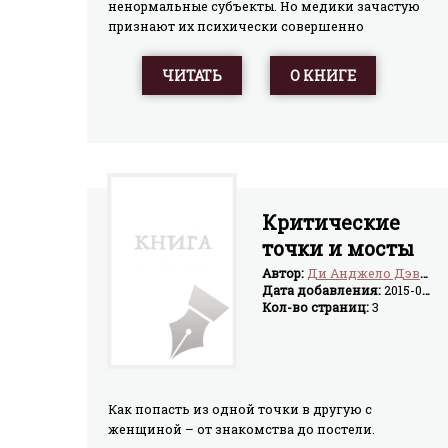
ненормальные субъекты. Но медики зачастую
признают их психически совершенно
здоровыми. Так кто же они? Новое
антропологическое исследование Бориса
ЧИТАТЬ
О КНИГЕ
Диденко посвящено этому вопросу. Проблема
сексуальной извращённости рассмотрена с
позиций новой концепции антропогенеза,
становления Homo Sapiens, согласно которой
человечество не является единым видом. Оно
состоит из четырёх видов, два из которых —
хищные, с ориентацией на людей. Именно эти
Критические
злокозненные существа привносят в наш мир
точки и мосты
бесчеловечную жестокость, безнравственность
и, в том числе, — сексуальную извращённость.
Автор:
Ди Анджело Дэвид
Дата добавления:
2015-04-06
Кол-во страниц:
3
Как попасть из одной точки в другую с
женщиной – от знакомства до постели.