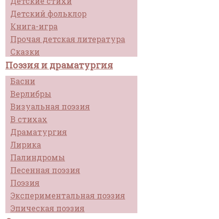
Детские стихи
Детский фольклор
Книга-игра
Прочая детская литература
Сказки
Поэзия и драматургия
Басни
Верлибры
Визуальная поэзия
В стихах
Драматургия
Лирика
Палиндромы
Песенная поэзия
Поэзия
Экспериментальная поэзия
Эпическая поэзия