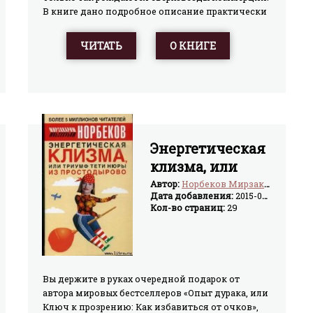
В книге дано подробное описание практически
успешного маркетинга с применением метода
Сильва. Он является поистине волшебным
ЧИТАТЬ
О КНИГЕ
способом жить, творить, работать... и торговать.
Энергетическая
клизма, или
Триумф тети
Автор:
Норбеков Мирзакарим Санакулович
Дата добавления:
2015-03-17
Нюры из
Кол-во страниц:
29
Простодырово
Вы держите в руках очередной подарок от
автора мировых бестселлеров «Опыт дурака, или
Ключ к прозрению: Как избавиться от очков»,