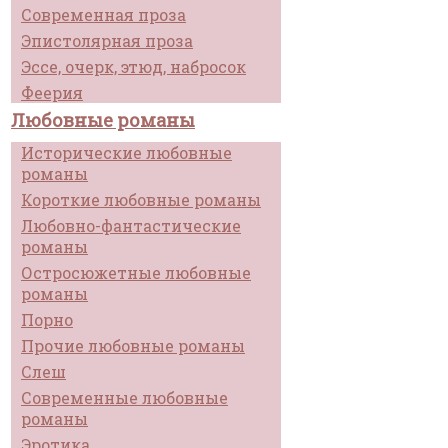
Современная проза
Эпистолярная проза
Эссе, очерк, этюд, набросок
Феерия
Любовные романы
Исторические любовные
романы
Короткие любовные романы
Любовно-фантастические
романы
Остросюжетные любовные
романы
Порно
Прочие любовные романы
Слеш
Современные любовные
романы
Эротика