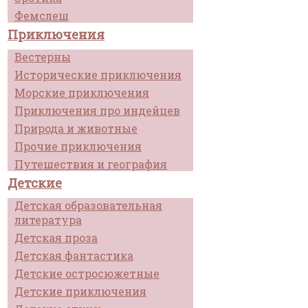
Фемслеш
Приключения
Вестерны
Исторические приключения
Морские приключения
Приключения про индейцев
Природа и животные
Прочие приключения
Путешествия и география
Детские
Детская образовательная
литература
Детская проза
Детская фантастика
Детские остросюжетные
Детские приключения