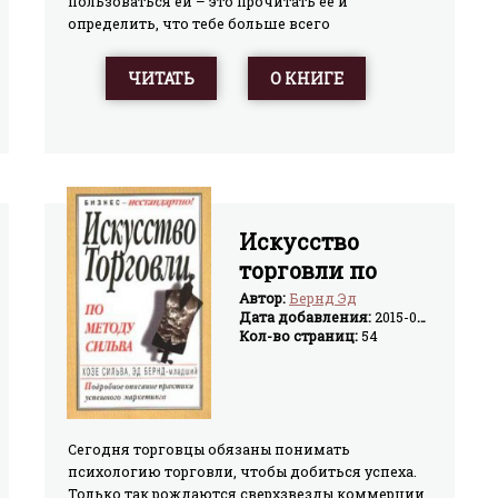
пользоваться ей – это прочитать ее и
определить, что тебе больше всего
понравилось, а также все идеи, техники, над
которыми ты хотел бы поработать и улучшить.
ЧИТАТЬ
О КНИГЕ
Потом возьми эти части книги и выпиши куда-
нибудь или распечатай, чтобы ты мог их
периодически просматривать и
практиковаться.
Искусство
торговли по
методу Сильва
Автор:
Бернд Эд
Дата добавления:
2015-03-16
Кол-во страниц:
54
Сегодня торговцы обязаны понимать
психологию торговли, чтобы добиться успеха.
Только так рождаются сверхзвезды коммерции.