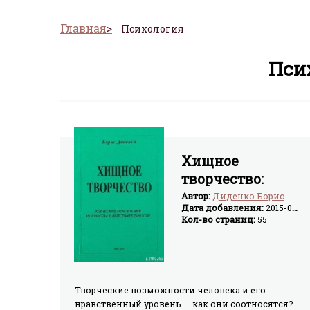
Главная
Психология
Пси
Хищное
творчество:
этические
Автор:
Диденко Борис
Дата добавления:
2015-04-06
отношения
Кол-во страниц:
55
искусства к
действительност
Творческие возможности человека и его
нравственный уровень — как они соотносятся?