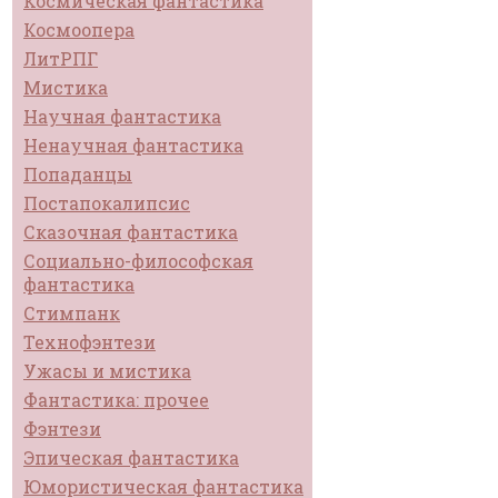
Космическая фантастика
Космоопера
ЛитРПГ
Мистика
Научная фантастика
Ненаучная фантастика
Попаданцы
Постапокалипсис
Сказочная фантастика
Социально-философская
фантастика
Стимпанк
Технофэнтези
Ужасы и мистика
Фантастика: прочее
Фэнтези
Эпическая фантастика
Юмористическая фантастика