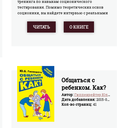
тренинга по навыкам соционического
тестирования. Помимо теоретических основ
соционики, вы найдете интервью с реальными
людьми, которые сопровождаются подробным
комментарием. Отдельный раздел посвящен
ЧИТАТЬ
О КНИГЕ
размышлениям авторов о месте соционики в
культуре.Авторы занимаются прикладными
аспектами соционики: диагностикой,
консультациями частных лиц и коллективов,
разрабатывают методики преподавания
соционического знания.
Общаться с
ребенком. Как?
Автор:
Гиппенрейтер Юлия Борисовна
Дата добавления:
2015-03-18
Кол-во страниц:
41