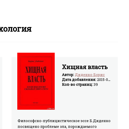
хология
Хищная власть
Автор:
Диденко Борис
Дата добавления:
2015-04-06
Кол-во страниц:
39
и
Философско-публицистическое эссе Б.Диденко
посвящено проблеме зла, порождаемого