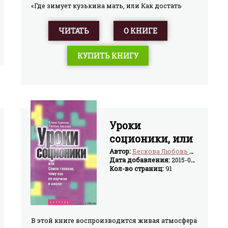
«Где зимует кузькина мать, или Как достать
халявный миллион решений». Новая книга
академика Норбекова содержит практикум по
ЧИТАТЬ
О КНИГЕ
обретению энергетического здоровья.
КУПИТЬ КНИГУ
Уроки
соционики, или
Самое главное,
Автор:
Бескова Любовь Анатольевна
Дата добавления:
2015-03-18
чему нас не
Кол-во страниц:
91
учили в школе
В этой книге воспроизводится живая атмосфера