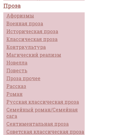
Проза
Афоризмы
Военная проза
Историческая проза
Классическая проза
Контркультура
Магический реализм
Новелла
Повесть
Проза прочее
Рассказ
Роман
Русская классическая проза
Семейный роман/Семейная
сага
Сентиментальная проза
Советская классическая проза