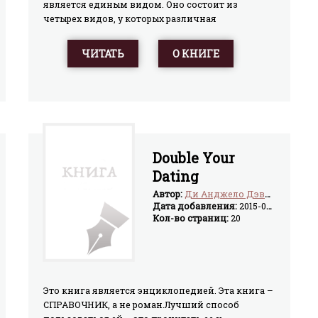
является единым видом. Оно состоит из
четырех видов, у которых различная
морфология коры головного мозга. Два вида —
хищные, с ориентацией на людей. Хищное
ЧИТАТЬ
О КНИГЕ
меньшинство привносит в наш мир
бесчеловечную жестокость, бесчестность и
бессовестность.
Double Your
Dating
Автор:
Ди Анджело Дэвид
Дата добавления:
2015-04-06
Кол-во страниц:
20
Это книга является энциклопедией. Эта книга –
СПРАВОЧНИК, а не роман.Лучший способ