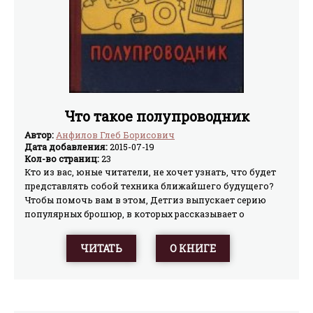
ракетной техникой, обеспечивающей полет человека
на Луну.
Что такое полупроводник
Автор:
Анфилов Глеб Борисович
Дата добавления:
2015-07-19
Кол-во страниц:
23
Кто из вас, юные читатели, не хочет узнать, что будет
представлять собой техника ближайшего будущего?
Чтобы помочь вам в этом, Детгиз выпускает серию
популярных брошюр, в которых рассказывает о
важнейших открытиях и проблемах современной науки
и техники. Думая о технике будущего, мы чаще всего
ЧИТАТЬ
О КНИГЕ
представляем себе что-нибудь огромное: атомный
межпланетный корабль, искусственное солнце над
землей, пышные сады на месте пустынь. Но ведь рядом
с гигантскими творениями своих рук и разума мы
увидим завтра и скромные обликом, хоть и не менее