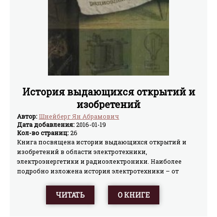
История выдающихся открытий и
изобретений
Автор:
Шнейберг Ян Абрамович
Дата добавления:
2016-01-19
Кол-во страниц:
26
Книга посвящена истории выдающихся открытий и
изобретений в области электротехники,
электроэнергетики и радиоэлектроники. Наиболее
подробно изложена история электротехники – от
первых наблюдений электрических и магнитных
явлений еще до нашей эры до создания устройств,
ЧИТАТЬ
О КНИГЕ
машин и приборов современного типа. Более кратко
рассмотрено зарождение радиоэлектроники – от