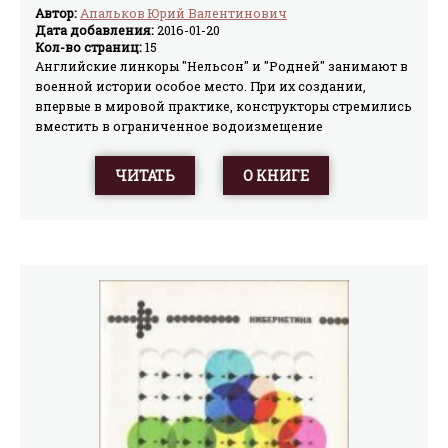
Автор:
Апальков Юрий Валентинович
Дата добавления:
2016-01-20
Кол-во страниц:
15
Английские линкоры "Нельсон" и "Родней" занимают в
военной истории особое место. При их создании,
впервые в мировой практике, конструкторы стремились
вместить в ограниченное водоизмещение
колоссальные боевые возможности. Сам по себе любой
боевой корабль является компромиссом между
ЧИТАТЬ
О КНИГЕ
попытками его создателей обеспечить заданные
характеристики в рамках определенного
водоизмещения, обусловленного прежде всего
оперативно-тактической целесообразностью, и
уровнем техники и финансами. "Нельсон" и "Родней",
построенные по условиям Вашингтонской
конференции 1922 г., еще в период проектирования
признавались как посредственные корабли, не
отвечавшие требованиям, предъявляемым к
полноценному линейному кораблю начала 20-х годов.
Многие специалисты относились к ним весьма
скептически, особенно в преддверии окончания
"линкорных каникул", когда 5 стран — участниц этой
конференции должны были приступить к постройке