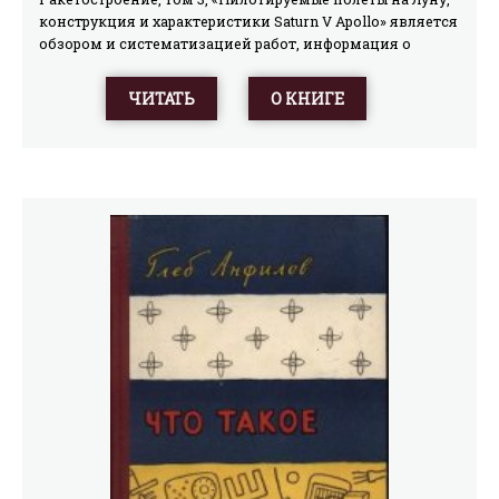
конструкция и характеристики Saturn V Apollo» является
обзором и систематизацией работ, информация о
которых опубликована в изданиях ВИНИТИ АН СССР в
1969—1972 гг. В томе 3 описываются конструкция,
ЧИТАТЬ
О КНИГЕ
весовые, летные характеристики и космические летные
испытания ракеты-носителя Saturn V и корабля Apollo.
Рассматриваются системы управления корабля Apollo,
принципы прицеливания траектории полета Земля-
Луна-Земля, навигация, коррекция траектории полета,
методы аварийного возвращения. Описываются полеты
на Луну кораблей Apollo-11, 12, 13, 14, 15, 16 и 17,
анализируется механика полета, посадка на Луну, взлет
с Луны и возвращение на Землю. Библиографический
обзор литературы и рефератов, опубликованных в
изданиях ВИНИТИ АН СССР, приводится в конце
каждой главы. Выпуск рассчитан на научных
работников, инженеров-конструкторов, специалистов
по испытанию и эксплуатации, преподавателей,
аспирантов, работающих в области астронавтики,
космической ракетной техники и авиации. Книга
предназначается и для специалистов смежных с
астронавтикой наук, интересующихся космической