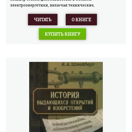
электроэнергетики, включая технические,
технологические, экономические и гражданско-
правовые аспекты. Все термины сопровождаются
ЧИТАТЬ
О КНИГЕ
ссылками на соответствующие стандарты
(использовано 55 государственных и международных
КУПИТЬ КНИГУ
стандартов), законодательные, нормативные правовые
акты, нормативно-технические документы,
справочники и другие источники.Словарь-справочник
предназначен для руководителей и специалистов всех
субъектов электроэнергетики, включая
эксплуатационные, энергоснабжающие, проектные,
научно-исследовательские, монтажно-наладочные
организации, а также для персонала органов
Ростехнадзора. Может быть рекомендован студентам
энергетических вузов.