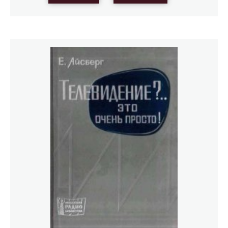
изобретательских задач, которой и посвящена эта
книга. Автор, знакомый многим читателям по книгам
«Основы изобретательства», «Алгоритм изобретения» и
другим, рассказывает о новой технологии творчества,
ее возникновении, современном состоянии и
перспективах. В книге разобраны 70 задач, приведена
программа решения изобретательских задач АРИЗ-77 и
необходимые для ее использования материалы. Книга
рассчитана на широкий круг читателей, в первую
очередь на инженеров, разработчиков новой техники,
изобретателей, студентов технических вузов. На
изобретательских примерах рассмотрены и вопросы
управления творческим процессом вообще, поэтому
книга адресована и читателям, не связанным с
техническим творчеством. Особый интерес книга
представляет для научных работников и
исследователей в области кибернетики,
искусственного интеллекта, психологии мышления.