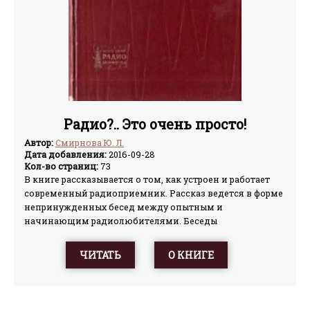
Радио?.. Это очень просто!
Автор:
Смирнова Ю. Л.
Дата добавления:
2016-09-28
Кол-во страниц:
73
В книге рассказывается о том, как устроен и работает
современный радиоприемник. Рассказ ведется в форме
непринужденных бесед между опытным и
начинающим радиолюбителями. Беседы
иллюстрируются занимательными рисунками.
Рассчитана книга на широкий круг читателей,
ЧИТАТЬ
О КНИГЕ
желающих ознакомиться с радиотехникой.