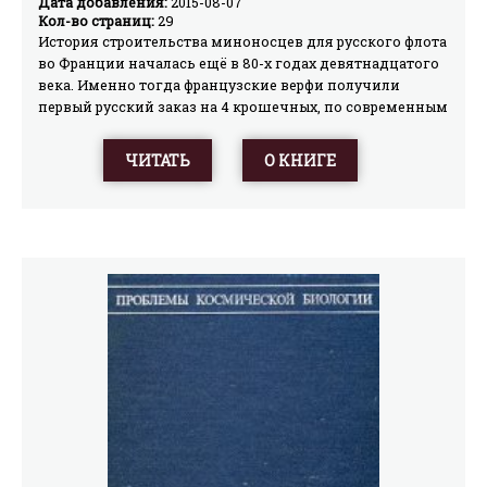
Дата добавления:
2015-08-07
Кол-во страниц:
29
История строительства миноносцев для русского флота
во Франции началась ещё в 80-х годах девятнадцатого
века. Именно тогда французские верфи получили
первый русский заказ на 4 крошечных, по современным
понятиям, миноносца — около 70 тонн водоизмещения
каждый. По окончании постройки судостроительным
ЧИТАТЬ
О КНИГЕ
заводом Нормана "100 — тонных" миноносцев
"Свеаборг" и "Ревель" в 1886 г. судостроение для
русского флота продолжилось в более "крупных
формах". Вслед за строительством ряда крейсеров
русского флота в 90-х годах ("Адмирал Корнилов",
"Светлана") последовали броненосные крейсера типа
"Баян" и эскадренный броненосец "Цесаревич". Только
в начале двадцатого века, по причинам крайней
загрузки отечественных верфей, Россия в третий раз
разместила заказ на пять новых миноносцев во
Франции. Это вызывалось резким изменением морской
политики Российской империи. Государственные и
военные чиновники оценили серьезность угрозы,
исходящей от Японии. В начале 1898 года Николай II
утверждает новую кораблестроительную программу