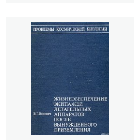
методы защиты и профилактики.В книге широко
использованы материалы отечественных и зарубежных
исследователей, а также материалы, полученные
автором во время экспедиций в Арктику, пустыни
Средней Азии, в тропическую зону Атлантического,
Индийского и Тихого океанов.Издание рассчитано на
широкий круг читателей: врачей, биологов, летчиков,
моряков, геологов.