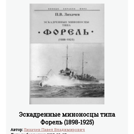
поразительные технические новинки. Когда-нибудь,
отдыхая летним вечером вдали от города, на зеленом
берегу реки, вы будете слушать музыку через «поющий
желудь» — крохотный радиоприемник, надетый прямо
на ваше ухо. Потом стемнеет. Вы вынете из кармана
небольшую коробку, откроете крышку, и на матовом
экране появятся бегущие футболисты. Телевизор
размером с книгу! В наш труд и быт войдет
изумительная простотой и совершенством автоматика.
Солнечный свет станет двигать машины. Жилища
будут отапливаться... морозом. В городах и поселках
зажгутся вечные светильники. Из воздуха и воды
человек научится делать топливо пластмассы, сахар...
Создать все это помогут новые для нашей техники
вещества — полупроводники. О них эта книжка.
Эскадренные миноносцы типа
Форель (1898-1925)
Автор:
Лихачев Павел Владимирович