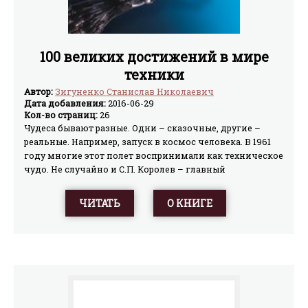
100 великих достижений в мире
техники
Автор:
Зигуненко Станислав Николаевич
Дата добавления:
2016-06-29
Кол-во страниц:
26
Чудеса бывают разные. Одни – сказочные, другие –
реальные. Например, запуск в космос человека. В 1961
году многие этот полет воспринимали как техническое
чудо. Не случайно и С.П. Королев – главный
конструктор, под руководством которого был
осуществлен данный проект, назвал эту и подобные
ЧИТАТЬ
О КНИГЕ
разработки «фантастикой в чертежах». Подобные
реальные чудеса нередко случаются и в наши дни. И
порой мы даже им не удивляемся. Каждое такое «чудо»
есть концентрат остроумной идеи, точного расчета,
великолепных технологий и упорного труда. Такими
чудесами стоит гордиться, по ним стоит учиться. О ста
самых поразительных открытиях, разработках и
изобретениях XX и XXI веков рассказывает очередная