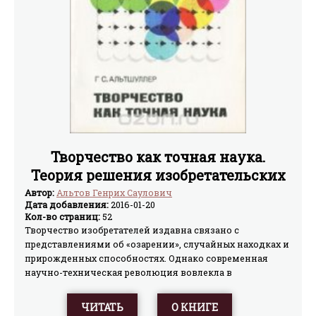
линкоров нового поколения. Однако после начала 2-ой
мировой войны оба корабля оказались самыми
мощными и боеспособными линкорами английского
флота и до конца 1940 г. несли на себе основную
тяжесть борьбы с германскими рейдерами. Даже после
вступления в строй кораблей типа "Кинг Джордж V"
они продолжали оставаться в водах Метрополии,
являвшихся для английского флота приоритетным
театром военных действий.
Творчество как точная наука.
Теория решения изобретательских
задач
Автор:
Альтов Генрих Саулович
Дата добавления:
2016-01-20
Кол-во страниц:
52
Творчество изобретателей издавна связано с
представлениями об «озарении», случайных находках и
прирожденных способностях. Однако современная
научно-техническая революция вовлекла в
техническое творчество миллионы людей и остро
поставила проблему повышения эффективности
ЧИТАТЬ
О КНИГЕ
творческого мышления. Появилась теория решения