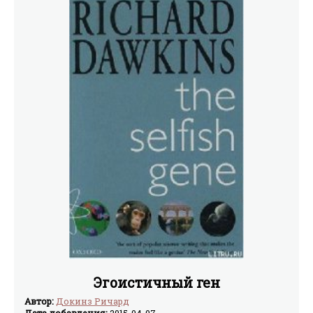
отмеченной и высоко оцененной в послесловии
профессионального философа Даниэла Деннета.
Эгоистичный ген
Автор:
Докинз Ричард