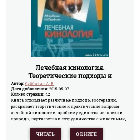
Лечебная кинология.
Теоретические подходы и
практическая реализация
Автор:
Субботин А. В.
Дата добавления:
2015-05-07
Кол-во страниц:
42
Книга описывает различные подходы зоотерапии,
раскрывает теоретические и практические вопросы
лечебной кинологии, проблему единства человека и
природы, партнерства и сотрудничества с животными,
делает попытку предложить системный подход
решения этих проблем, дает практические
ЧИТАТЬ
О КНИГЕ
рекомендации. Обобщает научный и практический