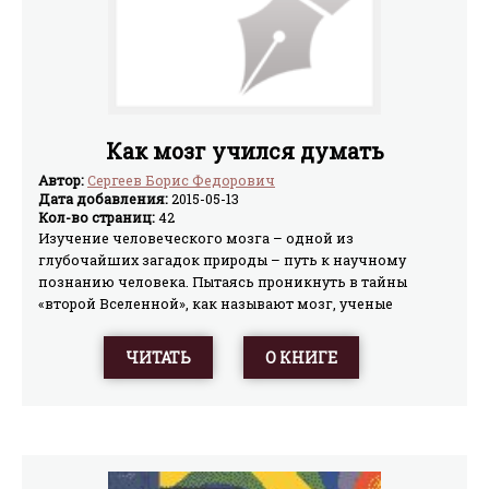
Как мозг учился думать
Автор:
Сергеев Борис Федорович
Дата добавления:
2015-05-13
Кол-во страниц:
42
Изучение человеческого мозга – одной из
глубочайших загадок природы – путь к научному
познанию человека. Пытаясь проникнуть в тайны
«второй Вселенной», как называют мозг, ученые
исследуют психические функции животных от
простейших организмов до приматов – ближайших
ЧИТАТЬ
О КНИГЕ
«родственников» людей. В книге рассказывается о
работе биологов и зоопсихологов в этой области.