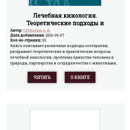
Лечебная кинология.
Теоретические подходы и
практическая реализация (с
Автор:
Субботин А. В.
Дата добавления:
2015-05-07
иллюстрациями)
Кол-во страниц:
32
Книга описывает различные подходы зоотерапии,
раскрывает теоретические и практические вопросы
лечебной кинологии, проблему единства человека и
природы, партнерства и сотрудничества с животными,
делает попытку предложить системный подход
решения этих проблем, дает практические
ЧИТАТЬ
О КНИГЕ
рекомендации. Обобщает научный и практический
опыт многолетней работы сотрудников Фонда
«Ордынцы» по развитию лечебной кинологии.Эта книга
предназначена для психологов, педагогов, кинологов,
медиков, родителей и всех людей, которые не
равнодушны к проблеме воспитания активной и
полноценной личности.В книге использованы
фотоматериалы занятий из архива Фонда «Ордынцы» и
рисунки детей, прошедших программу.