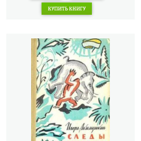
себе разные наследственные пороки и дефекты.
КУПИТЬ КНИГУ
Поэтому теперь во многих странах от чрезмерного
истребления хищников охраняет закон. Но старые
традиции и предубеждения против хищного зверья
еще живы среди людей. Судьба волков особенно
трагична: почти всюду их добивают – без жалости, без
угрызений совести и с наивным сознанием полезности
этого вредного дела.