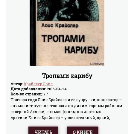
Тропами карибу
Автор:
Крайслер Лоис
Дата добавления:
2015-04-24
Кол-во страниц:
77
Полтора года Лоис Крайслер и ее супруг кинооператор –
анималист путешествовали по диким горным районам
северной Аляски, снимая фильм о животных
Арктики.Книга Крайслер – увлекательный, яркий,
поэтический рассказ о тундре и животных, ее
населяющих. Главные герои книги – дикие северные
ЧИТАТЬ
О КНИГЕ