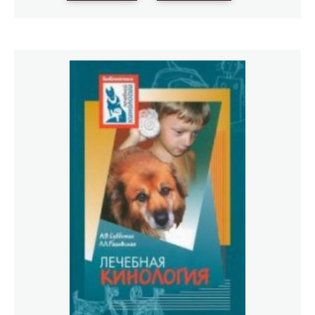
опыт многолетней работы сотрудников Фонда
«Ордынцы» по развитию лечебной кинологии.Эта книга
предназначена для психологов, педагогов, кинологов,
медиков, родителей и всех людей, которые не
равнодушны к проблеме воспитания активной и
полноценной личности.В книге использованы
фотоматериалы занятий из архива Фонда «Ордынцы» и
рисунки детей, прошедших программу.