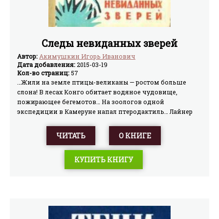
Следы невиданных зверей
Автор:
Акимушкин Игорь Иванович
Дата добавления:
2015-03-19
Кол-во страниц:
57
…Жили на земле птицы-великаны — ростом больше
слона! В лесах Конго обитает водяное чудовище,
пожирающее бегемотов… На зоологов одной
экспедиции в Камеруне напал птеродактиль… Лайнер
«Сайта Клара» столкнулся в океане с морским змеем, а
норвежский корабль «Брунсвик» был атакован
ЧИТАТЬ
О КНИГЕ
гигантским кальмаром…Что здесь правда, а что
вымысел?..Если вас увлекают зоологические
КУПИТЬ КНИГУ
приключения и сокровенные тайны джунглей, вы с
интересом прочтёте книгу «Следы невиданных зверей».
Вы узнаете и о драконах из Комодо, и о страшной нунде
(кошке ростом с осла!), о сказочной птице феникс и о
том, сколько новых зверей и птиц открыто учёными за
последние полвека и какие ещё неведомые существа