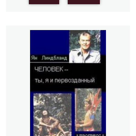
олени карибу, волки, росомахи, медведи гризли и
другие большие и малые обитатели тундры.Особенно
интересно и подробно описаны волки. Супруги
Крайслер вырастили семь волчат, поэтому имели
возможность наблюдать «волчий характер» в развитии.
И Крайслер сообщает в своей книге много новых,
подчас противоречащих установившимся взглядам,
сведений о повадках и поведении волков.Чтобы
написать проникновенную книгу о какой-либо стране,
надо быть влюбленным в нее. Лоис Крайслер не
скрывает своей влюбленности в Арктику и мастерски
описывает радости и печали, привязанности и
восторги человека, сжившегося с этой страной и
понимающего все ее настроения.