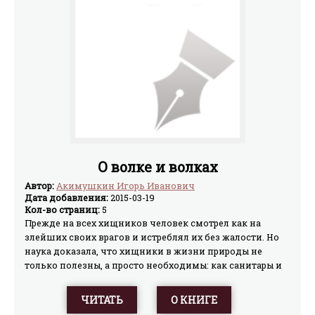
О волке и волках
Автор:
Акимушкин Игорь Иванович
Дата добавления:
2015-03-19
Кол-во страниц:
5
Прежде на всех хищников человек смотрел как на
злейших своих врагов и истреблял их без жалости. Но
наука доказала, что хищники в жизни природы не
только полезны, а просто необходимы: как санитары и
селекционеры, совершенствующие племя нехищных
зверей, ибо уничтожают хищники в первую очередь
ЧИТАТЬ
О КНИГЕ
больных и слабых, плохо приспособленных, несущих в