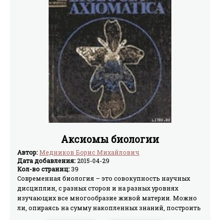
ярких примерах показывает нам истоки поведенческих
инстинктов человека.
Аксиомы биологии
Автор:
Медников Борис Михайлович
Дата добавления:
2015-04-29
Кол-во страниц:
39
Современная биология – это совокупность научных
дисциплин, с разных сторон и на разных уровнях
изучающих все многообразие живой материи. Можно
ли, опираясь на сумму накопленных знаний, построить
некую систему теоретических положений,