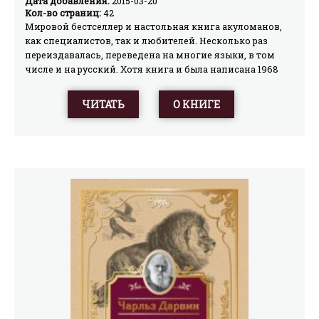
Дата добавления:
2015-03-20
Кол-во страниц:
42
Мировой бестселлер и настольная книга акуломанов,
как специалистов, так и любителей. Несколько раз
переиздавалась, переведена на многие языки, в том
числе и на русский. Хотя книга и была написана 1968
году, она читается очень легко и, что называется, на
одном дыхании. Издание «Теней в море» для своего
ЧИТАТЬ
О КНИГЕ
времени было революцией в области изучения акул —
подбор данных действительно впечатляет. Но и сейчас,
в конце тысячелетия, информации об акулах
добавилось очень немного — многие авторитетные
ихтиологи до сих пор ссылаются на эту книгу. По сути
дела, это небольшая, но очень полная и
информативная энциклопедия по акулам. Она сочетает
несколько чрезвычайно важных качеств: научную
достоверность, удачный подбор материала, живость и
легкость изложения, придающую книге жгучий
интерес.