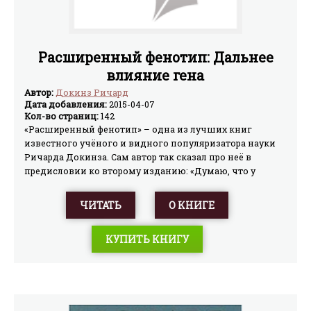
Расширенный фенотип: Дальнее
влияние гена
Автор:
Докинз Ричард
Дата добавления:
2015-04-07
Кол-во страниц:
142
«Расширенный фенотип» – одна из лучших книг
известного учёного и видного популяризатора науки
Ричарда Докинза. Сам автор так сказал про неё в
предисловии ко второму изданию: «Думаю, что у
большинства учёных – большинства авторов – есть
какая-то одна публикация, про которую они говорили
ЧИТАТЬ
О КНИГЕ
бы так: не страшно, если вы никогда не читали моих
трудов кроме “этого”, но “этот” пожалуйста прочтите.
КУПИТЬ КНИГУ
Для меня таким трудом является “Расширенный
фенотип”». Помимо изложения интересной научной
доктрины, а также весьма широкого обзора трудов
других исследователей-эволюционистов, книга важна
своей глубоко материалистической философской и
мировоззренческой позицией, справедливо