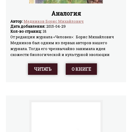
Аналогия
Автор:
Медников Борис Михайлович
Дата добавления:
2015-04-29
Кол-во страниц:
18
От редакции журнала «Человек»: Борис Михайлович
Медников был одним из первых авторов нашего
журнала. Тогда его чрезвычайно занимала идея
схожести биологической и культурной эволюции
человечества, и он написал для нас первую статью на
эту тему «Гены и мемы — субъекты эволюции» (№4,1990),
ЧИТАТЬ
О КНИГЕ
которая до сих помнится многим читателям. Потом он
увлекся и с головой погрузился в проблемы СПИДа,
казалось, отойдя от любимой темы. Но, как выяснилось
недавно, в 1991—1992 годах он начал писать книгу, три
главы которой, готовые к печати, сохранились в его
архиве. Мы с радостью их публикуем.