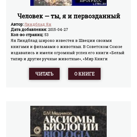
Человек — ты, я и первозданный
Автор:
Линдблад Ян
Дата добавления:
2015-04-27
Кол-во страниц:
53
Ян Линдблад широко известен в Швеции своими
книгами и фильмами о животных. В Советском Союзе
издавались и имели огромный успех его книги «Белый
тапир и другие ручные животные», «Мир Книги
джунглей», «В краю гоацинов». Предлагаемая
читателям книга является последней работой Я.
ЧИТАТЬ
О КНИГЕ
Линдблада, которую он завершил незадолго до смерти.
В ней он обосновывает свою, оригинальную точку
зрения, что индейцы Южной Америки, живущие в
тропическом лесу, являются самыми древними
людьми на Земле, и излагает во многом неожиданные
соображения о том, как под воздействием окружающей
среды шло становление гомо сапиенс. Ян Линдбланд
обосновывает и логически доказывает новую и
непротиворечивую (в отличии от существующих до сих
пор) теорию происхождения человека. А так же на