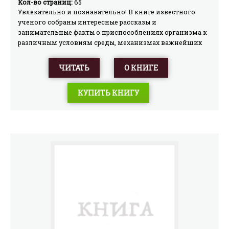
Кол-во страниц:
65
Увлекательно и познавательно! В книге известного
ученого собраны интересные рассказы и
занимательные факты о приспособлениях организма к
различным условиям среды, механизмах важнейших
жизненных функций, особенностях работы отдельных
органов и систем живого организма. Легкость
ЧИТАТЬ
О КНИГЕ
изложения и оригинальный подход к трудным
вопросам делают книгу максимально полезной не
КУПИТЬ КНИГУ
только для школьников, изучающих биологию, но и
для широкого круга читателей.