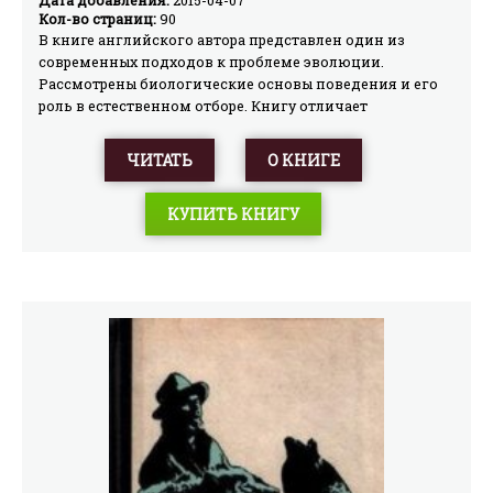
Дата добавления:
2015-04-07
Кол-во страниц:
90
В книге английского автора представлен один из
современных подходов к проблеме эволюции.
Рассмотрены биологические основы поведения и его
роль в естественном отборе. Книгу отличает
блестящий, увлекательный стиль изложения. Первое
издание было международным бестселлером,
ЧИТАТЬ
О КНИГЕ
переведено на 13 языков и широко используется в мире
при преподавании биологии. Настоящий перевод
КУПИТЬ КНИГУ
делается со второго, дополненного издания.