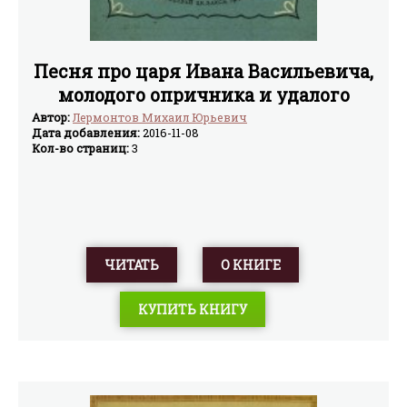
Песня про царя Ивана Васильевича,
молодого опричника и удалого
купца Калашникова (илл.
Автор:
Лермонтов Михаил Юрьевич
Дата добавления:
2016-11-08
П.Коровина)
Кол-во страниц:
3
ЧИТАТЬ
О КНИГЕ
КУПИТЬ КНИГУ