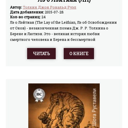
Автор:
Толкин Джон Рональд Руэл
Дата добавления:
2015-07-28
Кол-во страниц:
24
Лэ о Лэйтиан (The Lay of the Leithian, Лэ об Освобождении
от Оков) - незаконченная поэма Дж. Р. Р. Толкина о
Берене и Лютиэн. Это - великая история любви
смертного человека и Берена и бессмертной
эльфийской девы Лютиэн. История любви, во имя
которой совершались подвиги.
ЧИТАТЬ
О КНИГЕ