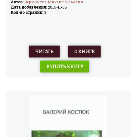
купца Калашникова (илл.
Автор:
Лермонтов Михаил Юрьевич
Дата добавления:
2016-11-08
И.Билибина)
Кол-во страниц:
3
ЧИТАТЬ
О КНИГЕ
КУПИТЬ КНИГУ