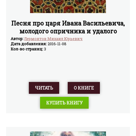
Песня про царя Ивана Васильевича,
молодого опричника и удалого
купца Калашникова (илл.
Автор:
Лермонтов Михаил Юрьевич
Дата добавления:
2016-11-08
В.Васнецова)
Кол-во страниц:
3
ЧИТАТЬ
О КНИГЕ
КУПИТЬ КНИГУ