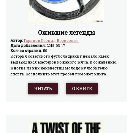
Ожившие легенды
Автор:
Горянов Леонид Борисович
Дата добавления:
2015-03-17
Кол-во страниц:
50
История советского футбола хранит немало имен
выдающихся мастеров кожаного мяча. К сожалению,
многие из них неизвестны молодому любителю
спорта. Восполнить этот пробел поможет книга
известного спортивного журналиста.О лучших из
лучших, о создателях отечественной школы футбола
ЧИТАТЬ
О КНИГЕ
живо и увлекательно рассказывает Леонид Горянов.