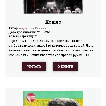
Кэшлс
Автор:
Андерсон Гэйвин
Дата добавления:
2015-03-21
Кол-во страниц:
25
Перед Вами — одна из самых известных книг о
футбольных хулиганах. Это история двух друзей, Ли и
Кевина, фанатов лондонского «Челси». Ли возглавляет
моб «синих», Кевин является его правой рукой. Это
правдивый рассказ о быте английских casuals. Быте, в
котором на первом плане находятся секс, фанатичная
ЧИТАТЬ
О КНИГЕ
преданность родному клубу и жестокость, доходящая
до криминала...