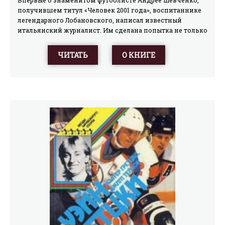
получившем титул «Человек 2001 года», воспитаннике
легендарного Лобановского, написал известный
итальянский журналист. Им сделана попытка не только
представить фрагменты биографии Андрея Шевченко и
дать хронологию последнего жизненного отрезка
ЧИТАТЬ
О КНИГЕ
футболиста, проведенного им в одном из сильнейших
клубах мира – «Милане», но и взглянуть глазами
великого украинского форварда на итальянский футбол
и многие его проблемы.