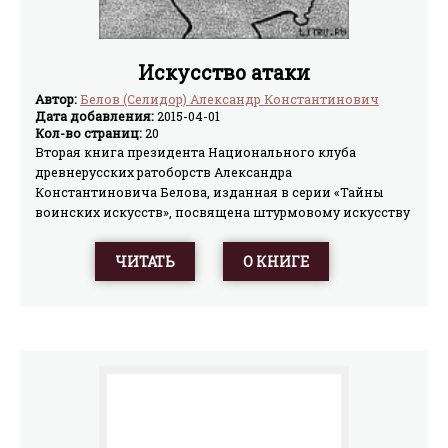
Искусство атаки
Автор:
Белов (Селидор) Александр Константинович
Дата добавления:
2015-04-01
Кол-во страниц:
20
Вторая книга президента Национального клуба
древнерусских ратоборств Александра
Константиновича Белова, изданная в серии «Тайны
воинских искусств», посвящена штурмовому искусству
русской профессиональной драки — искусству атаки в
славяно-горицкой борьбе. Книга построена в
ЧИТАТЬ
О КНИГЕ
характерной для автора манере — эмоциональная
подача материала, сочетание методики, философии и
художественного текста, ориентация всего содержания
на анализ языческих корней русского боевого
искусства. Иллюстрации автора без искажений
передают двигательный механизм приемов.