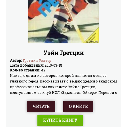
Уэйн Гретцки
Автор:
Гретцки Уолтер
Дата добавления:
2015-03-18
Кол-во страниц:
42
Книга, одним из авторов которой является отец ее
главного героя, рассказывает о выдающемся канадском
профессиональном хоккеисте Уэйне Гретцки,
выступавшем за клуб НХЛ «Эдмонтон Ойлерз».Перевод с
английского Т.А. Макаровой
ЧИТАТЬ
О КНИГЕ
КУПИТЬ КНИГУ