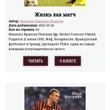
Жизнь как матч
Автор:
Платини Мишель Франсуа
Дата добавления:
2015-03-18
Кол-во страниц:
60
Мишель Франсуа Платини (фр. Michel Francois Platini).
Родился 21 июня 1955, Жёф, Лотарингия. Французский
футболист и тренер, президент УЕФА, один из самых
изящных полузащитников своего
поколения.Непревзойденный мастер исполнения
штрафных ударов.Платини начал играть во
ЧИТАТЬ
О КНИГЕ
французском клубе «Нанси» (1973–1979). В «Сент-
Этьенне» (1979–1982) он выиграл чемпионат Франции в
1981.В 1982 он перешел в итальянский «Ювентус» (1982–
1987), где забил 68 голов в 147 играх лиги и стал 3 раза
подряд лучшим бомбардиром.Платини являлся
капитаном французской национальной команды на
Чемпионате Европы в 1984, став чемпионом и главным
бомбардиром турнира с 9 голами.26 января 2007 года
был избран президентом УЕФА.В книге, Мишель
Платини – рассказывает о своем спортивном пути,