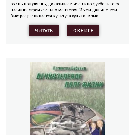
очень популярны, доказывает, что лицо футбольного
насилия стремительно меняется. И чем дальше, тем
быстрее развивается культура хулиганизма
сегодняшнего. И чем дальше, тем более
захватывающим это становится для участников.
ЧИТАТЬ
О КНИГЕ
Соблазн стать членом „фирмы“ заставляет людей
совершать все более жестокие поступки, в результате
„фирмы“ растут, и полиции требуется все больше
усилий, чтобы нейтрализовать их. Чем больше
полиции, чем опаснее игра, тем интереснее она
становится для хулиганов. Так это и продолжается
долгие годы. Замкнутый круг.Все это действительно
пугает меня, и данная книга целиком посвящена
процессам развития футбольного насилия. В ней
исследуется, почему и как эти перемены происходят, и
представляется свежий взгляд на проблему
хулиганизма, значительно изменившуюся за
последние несколько лет. Что более важно, в этой
книге изложены мои взгляды на то, как данную
проблему можно решить.»Дуги Бримсон