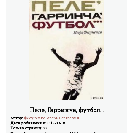
разбитый мотоцикл с дороги... Книга не случайно
издана в карманном формате. Возьмите ее в дорогу и
пролистывайте в свободную минуту. Почаще
напоминайте себе о возможных опасностях и заранее
продумывайте, как их избежать – тогда вы будете
готовы к тому, что случится на дороге сегодня. Тысячи
читателей журнала Motorcycle Consumer News так и
поступают, из их писем и выросла эта книга. Надеемся,
она пригодится не только новичкам, но и ветеранам –
освежить память.
Пеле, Гарринча, футбол…
Автор:
Фесуненко Игорь Сергеевич
Дата добавления:
2015-03-18
Кол-во страниц:
37