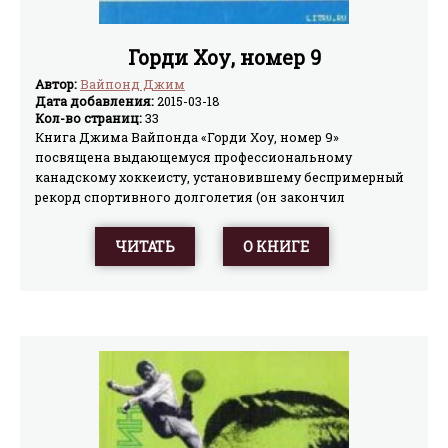
Горди Хоу, номер 9
Автор:
Вайпонд Джим
Дата добавления:
2015-03-18
Кол-во страниц:
33
Книга Джима Вайпонда «Горди Хоу, номер 9»
посвящена выдающемуся профессиональному
канадскому хоккеисту, установившему беспримерный
рекорд спортивного долголетия (он закончил
выступления в профессиональном спорте, когда ему
исполнилось 52 года!), и представляет большой интерес
ЧИТАТЬ
О КНИГЕ
для любителей хоккея и широкого круга
читателей.Перевод с английского В. К. Курникова,
предисловие Н. Н. Озерова, послесловие Ю. С. Лукашина.