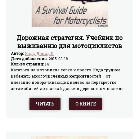
Дорожная стратегия. Учебник по
выживанию для мотоциклистов
Автор:
Хафф Дэвид Л.
Дата добавления:
2015-03-18
Кол-во страниц:
14
Кататься на мотоцикле легко и просто. Куда труднее
избежать многочисленных неприятностей – от
внезапно поворачивающих налево на перекрестке
автомобилей до шаткой доски в деревянном настиле
через железнодорожный переезд. Эта книжка содержит
описания аварий – реальных и тех, из которых в
ЧИТАТЬ
О КНИГЕ
последний момент удалось «вырулить».
Мотоциклисты, с которыми это случилось, не заметили
опасности или не знали, как себя вести в опасный
момент. Если вы катаетесь давно и ездите далеко, и вы,
возможно, попадали в подобные ситуации. Тот, кто к
ним не готов, выносит урок из случившегося, убирая