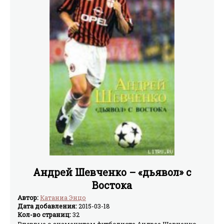
размышляет о профессии игрока, рассматривает
изнутри события футбольного прошлого.Литературная
запись Патрика Маэ. Перевод Л.Д. Каневского.
Андрей Шевченко – «дьявол» с
Востока
Автор:
Катаниа Энцо
Дата добавления:
2015-03-18
Кол-во страниц:
32
Впервые о знаменитом футболисте Андрее Шевченко,