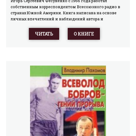
Игорь Сергеевич Фесуненко с 1966 года работал
собственным корреспондентом Всесоюзного радио в
странах Южной Америки. Книга написана на основе
личных впечатлений и наблюдений автора и
представляет интерес не только для любителей
футбола, но и для всех, кто хочет поближе
ЧИТАТЬ
О КНИГЕ
познакомиться с жизнью самой большой страны
Латинской Америки – Бразилии.В книге использованы
снимки автора, а также фотографии из журналов «Фатос
и фотос», «Крузейро», «Маншете», «Вежа» и газеты
«Жорнал до Бразил»…