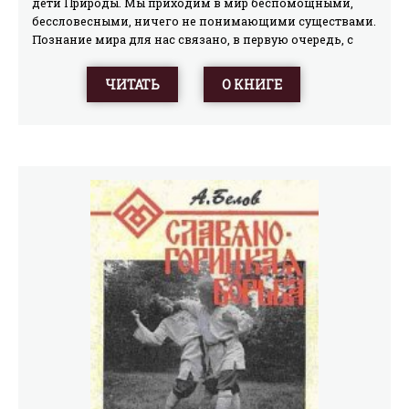
дети Природы. Мы приходим в мир беспомощными,
бессловесными, ничего не понимающими существами.
Познание мира для нас связано, в первую очередь, с
влиянием старшего поколения. А Мировой закон
существует сам по себе. Его постижение ограничено
ЧИТАТЬ
О КНИГЕ
набором примитивных откровений типа «будет осень –
будет дождик». Когда мы уходим из жизни, Мировой
закон остается таким же незыблемым. Он вне человека.
Ему всё равно, что делает человек. Даже поглощая
своим разрушительным вторжением земной мир и
Вселенную, человек никогда, НИКОГДА не изменит
сути Мирового закона, никогда не дотянется до
вершины, ибо Мир бесконечен. Невозможно поймать
то, чего нет. Никогда еще, даже в самые богоугодные
времена, человечество не отказывалось от войн,
насилия (в том числе и религиозного), как не
отказывалось от попытки побольше прибрать к своим
рукам. Для церкви – это паства. Для государства –
земли и народы. Для промышленников – рынки сырья
и сбыта.Механизм человеческого бытия отрегулирован
по самому человеку. Точно также, как и человеческая
мораль, являющаяся не более, чем смазкой этого
механизма. Оттого при всей лелейности христианского