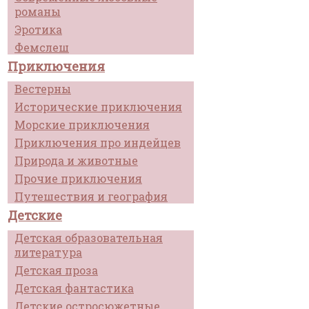
романы
Эротика
Фемслеш
Приключения
Вестерны
Исторические приключения
Морские приключения
Приключения про индейцев
Природа и животные
Прочие приключения
Путешествия и география
Детские
Детская образовательная
литература
Детская проза
Детская фантастика
Детские остросюжетные