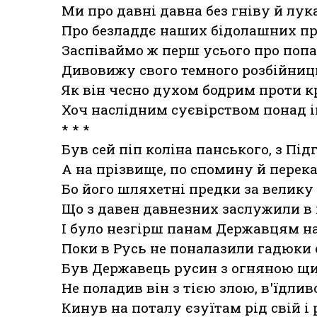
Ми про давні давна без гніву й лук
Про безладдє наших бідолашних пр
Заспіваймо ж перш усього про попа,
Дивовижу свого темного розбійниць
Як він чесно духом бодрим проти к
Хоч наслідним суєвірством понад і
* * *
Був сей піп коліна панського, з Під
А на прізвище, по спомину й перека
Бо його шляхетні предки за велику
Що з давен давнезних заслужили в
І було незгірш панам Державцям на 
Поки в Русь не поналазили гадюки 
Був Державець русин з огняною щ
Не поладив він з тією злою, в'їдлив
Кинув на поталу єзуїтам рід свій і 