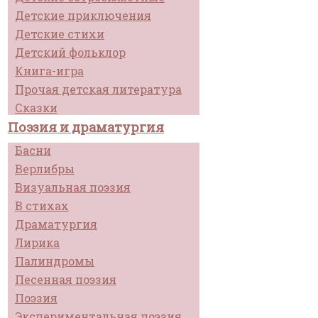
Детские приключения
Детские стихи
Детский фольклор
Книга-игра
Прочая детская литература
Сказки
Поэзия и драматургия
Басни
Верлибры
Визуальная поэзия
В стихах
Драматургия
Лирика
Палиндромы
Песенная поэзия
Поэзия
Экспериментальная поэзия