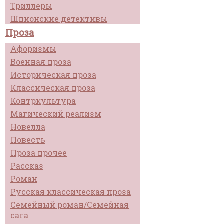
Триллеры
Шпионские детективы
Проза
Афоризмы
Военная проза
Историческая проза
Классическая проза
Контркультура
Магический реализм
Новелла
Повесть
Проза прочее
Рассказ
Роман
Русская классическая проза
Семейный роман/Семейная
сага