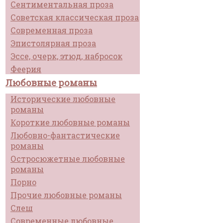
Сентиментальная проза
Советская классическая проза
Современная проза
Эпистолярная проза
Эссе, очерк, этюд, набросок
Феерия
Любовные романы
Исторические любовные
романы
Короткие любовные романы
Любовно-фантастические
романы
Остросюжетные любовные
романы
Порно
Прочие любовные романы
Слеш
Современные любовные