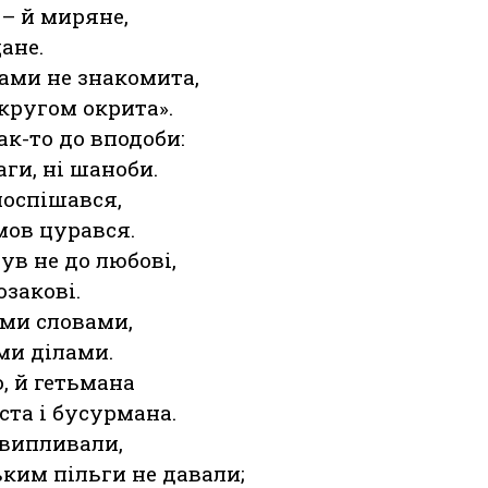
 – й миряне,
щане.
тами не знакомита,
кругом окрита».
ак-то до вподоби:
аги, ні шаноби.
поспішався,
емов цурався.
ув не до любові,
закові.
ими словами,
ми ділами.
о, й гетьмана
ста і бусурмана.
 випливали,
ким пільги не давали;