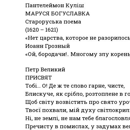
Пантелеймон Куліш
МАРУСЯ БОГУСЛАВКА
Староруська поема
(1620 – 1621)
«Нет царства, которое не разорилос
Иоанн Грозный
«Ой, бородачи!.. Многому злу корен
Петр Великий
ПРИСВЯТ
Тобі… О! Де ж те слово гарне, чисте,
Блискуче, як срібло, розтоплене в г
Щоб світу возвістить про свято уро
Твоєї похвали, мій духу світлокри
Ні, не землі, не нам тебе благословл
Пречисту в помислах, у задумах ве