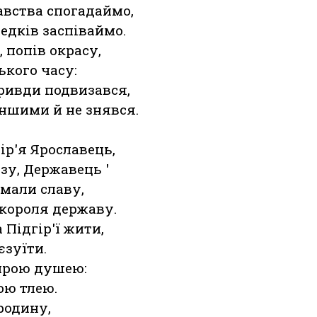
авства спогадаймо,
едків заспіваймо.
 попів окрасу,
кого часу:
ривди подвизався,
ншими й не знявся.
гір'я Ярославець,
зу, Державець '
 мали славу,
 короля державу.
Підгір'ї жити,
єзуїти.
ирою душею:
ою тлею.
родину,