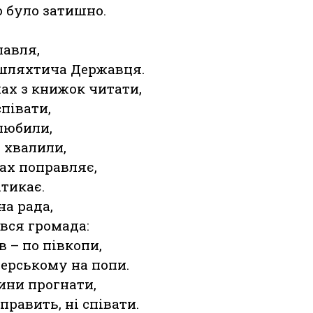
о було затишно.
лавля,
я шляхтича Державця.
хах з книжок читати,
співати,
олюбили,
 хвалили,
бах поправляє,
атикає.
на рада,
 вся громада:
в – по півкопи,
черському на попи.
ини прогнати,
править, ні співати.