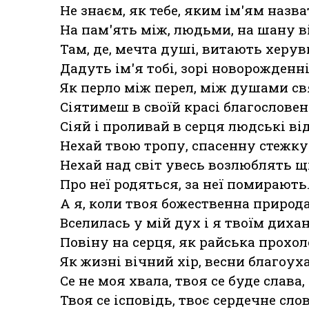
Не знаєм, як тебе, яким ім'ям назва
На пам'ять між, людьми, на шану в
Там, де, мечта душі, витають херув
Дадуть ім'я тобі, зорі новорожденн
Як перло між перел, між душами с
Сіятимеш в своїй красі благословен
Сіяй і проливай в серця людські ві
Нехай твою тропу, спасенну стежку
Нехай над світ увесь возлюблять щ
Про неї родяться, за неї помирають
А я, коли твоя божественна природ
Вселилась у мій дух і я твоїм диха
Повіну на серця, як райська прохол
Як жизні вічний хір, весни благоух
Се не моя хвала, твоя се буде слава,
Твоя се ісповідь, твоє сердечне слов