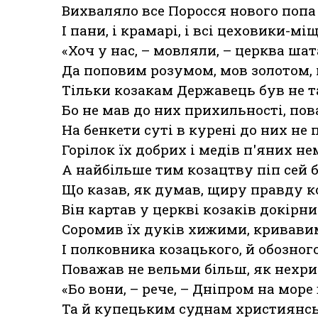
Вихваляло все Поросся нового попа
І пани, і крамарі, і всі цеховики-мі
«Хоч у нас, – мовляли, – церква ша
Да поповим розумом, мов золотом, 
Тільки козакам Державець був не т
Бо не мав до них прихильності, пов
На бенкети суті в курені до них не 
Горілок їх добрих і медів п'яних н
А найбільше тим козацтву піп сей б
Що казав, як думав, щиру правду ко
Він картав у церкві козаків докірн
Соромив їх дуків хижими, кривави
І полковника козацького, й обозног
Поважав не вельми більш, як нехри
«Бо вони, – рече, – Дніпром на море
Та й купецьким суднам християнсь