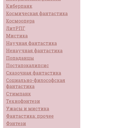
Киберпанк
Космическая фантастика
Космоопера
ЛитРПГ
Мистика
Научная фантастика
Ненаучная фантастика
Попаданцы
Постапокалипсис
Сказочная фантастика
Социально-философская
фантастика
Стимпанк
Технофэнтези
Ужасы и мистика
Фантастика: прочее
Фэнтези