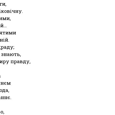
ти,
іковічну.
ими,
ій…
вятими
ній.
драду;
 знають,
иру правду,
.
а
ннєм
ода,
аннє.
о,