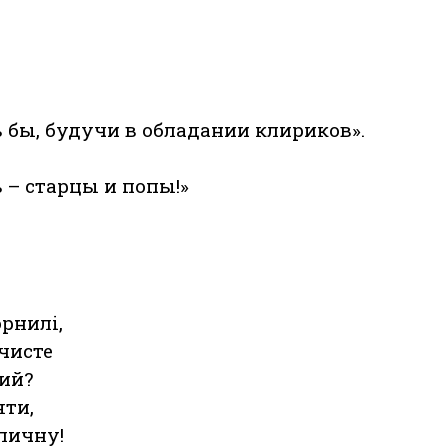
ь бы, будучи в обладании клириков».
ь – старцы и попы!»
орнилі,
чисте
лий?
яти,
личну!