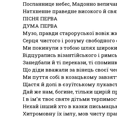
Посланнице небес, Мадонно велича
Натхненне праведне високого й свя
ПІСНЯ ПЕРВА
ДУМА ПЕРВА
Музо, правди староруської вовік жи
Серця чистого і розуму свободного 
Ми покинули з тобою шлях широкий
Відцурались візантійського і римсь
Занедбали й ті перекази, ті споминк
Що діди вважали за вінець своєї чес
Ми пуття собі в козацькому завзят
Щастя й долі в єзуїтському лукавст
Дай же нам, богине, тільки щирій 
І в ім'я твоє святе дітьми терпимос
Нехай інший хто в казки письмацьк
Хитромовну їх імлу, мов чисту пра