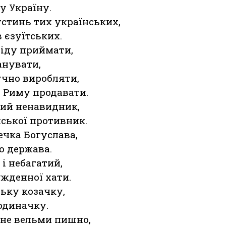
у Україну.
устинь тих українських,
в єзуїтських.
біду приймати,
анувати,
учно виробляти,
у Риму продавати.
кий ненавидник,
ської противник.
ечка Богуслава,
но держава.
і небагатий,
жденної хати.
ьку козачку,
одиначку.
 не вельми пишно,