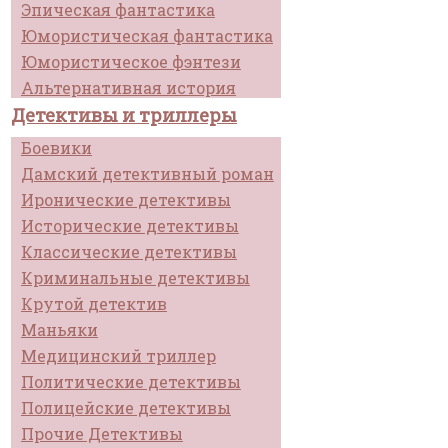
Эпическая фантастика
Юмористическая фантастика
Юмористическое фэнтези
Альтернативная история
Детективы и триллеры
Боевики
Дамский детективный роман
Иронические детективы
Исторические детективы
Классические детективы
Криминальные детективы
Крутой детектив
Маньяки
Медицинский триллер
Политические детективы
Полицейские детективы
Прочие Детективы