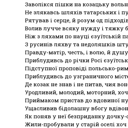
Заволікся пішки на козацьку вольн
Не злякавсь шляхів татарських і п
Рятував і серце, й розум од підході
Волив лучче всяку нужду і тяжку 
Ніж з ляхами по науці єзуїтській п
З русинів ляхву та недоляшків шт
Правду-матір, честь, і волю, й душ
Приблудивсь до річки Росі єзуїтсь
Підступної проповіді польсько-рим
Приблудивсь до узграничного міст
Де козак не знав і не питав, чия во
Уродливий, молодий, моторний, хоч 
Приймаком пристав до вдовиної ну
Ущасливив бідолашну вбогу вдівон
Як поняв у неї безприданку дочку-
Жили-пробували у старій оселі хоч