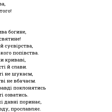
ва,
того!
ва богине,
святине!
 суєвірства,
кого попівства.
и криваві,
ті й слави.
ті не шукаєм,
ві не вбачаєм.
правді поклонятись
ті озватись.
і давні поринає,
вду, прославляє.