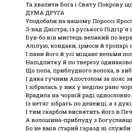
Та хвалити Бога і Святу Покрову щ
ДУМА ДРУГА
Уподобали на нашому Пороссі Ярос
З-над Дністра, із руського Підгір'
Був-бо він мистець великий по вер
Алілую, кондаки, ірмоси й тропарі 
І пани його й усі міщане вельми п
Напідпитку й по тверезу одинаково
Що попа, приблудного волоха, в хи
І дяка гучним Апостолом за пояс з
І зібралась у них у неділю рано чор
Врадила на чорній раді однословно
Із нетяг зібрать по денежці, а з дукі
І тим скарбом висвятить його в Пе
А волошина-приблуду з Богуславщ
Бо не вмів старий гаразд ні служби 