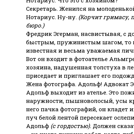
Нотариус. Что это с хозяином?
Секретарь. Женился на молоденькой,
Нотариус. Ну-ну.
(Корчит гримасу, 
бюро.)
Фредрик Эгерман, насвистывая, с 
быстрым, пружинистым шагом, то и
известная и весьма уважаемая личн
Вот он входит в фотоателье Альмгре
хозяина, надушенная толстуха в ле
приседает и приглашает его подожд
Жена фотографа. Адольф! Адвокат 
Адольф выходит из ателье. Это пож
наружности, пышноволосый, усы кр
него пачка фотографий, он кладет 
луч белой лентой пересекает ослеп
Адольф
(с гордостью).
Должен сказа