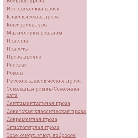
Военная проза
Историческая проза
Классическая проза
Контркультура
Магический реализм
Новелла
Повесть
Проза прочее
Рассказ
Роман
Русская классическая проза
Семейный роман/Семейная
сага
Сентиментальная проза
Советская классическая проза
Современная проза
Эпистолярная проза
Эссе, очерк, этюд, набросок