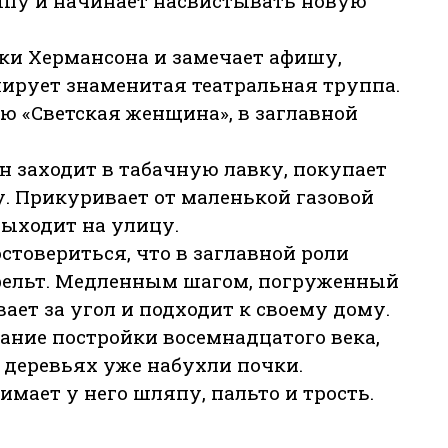
япу и начинает насвистывать новую
вки Хермансона и замечает афишу,
лирует знаменитая театральная труппа.
 «Светская женщина», в заглавной
н заходит в табачную лавку, покупает
у. Прикуривает от маленькой газовой
выходит на улицу.
стовериться, что в заглавной роли
фельт. Медленным шагом, погруженный
ет за угол и подходит к своему дому.
ание постройки восемнадцатого века,
х деревьях уже набухли почки.
мает у него шляпу, пальто и трость.