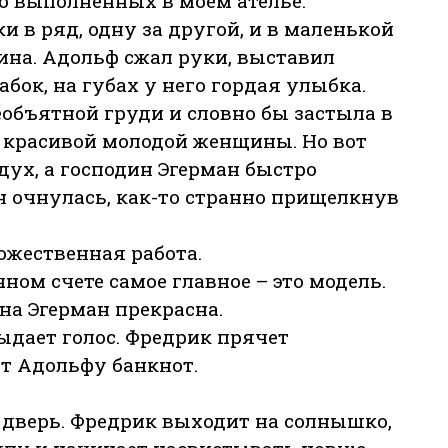
бо выполненных в моем ателье.
 в ряд, одну за другой, и в маленькой
на. Адольф сжал руки, выставил
абок, на губах у него гордая улыбка.
объятной груди и словно бы застыла в
и красивой молодой женщины. Но вот
дух, а господин Эгерман быстро
н очнулась, как-то странно прищелкнув
ожественная работа.
чном счете самое главное – это модель.
нна Эгерман прекрасна.
выдает голос. Фредрик прячет
т Адольфу банкнот.
дверь. Фредрик выходит на солнышко,