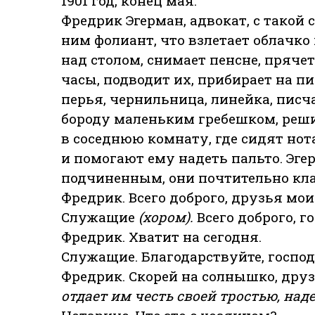
1901 год, конец мая.
Фредрик Эгерман, адвокат, с такой
ним фолиант, что взлетает облачко
над столом, снимает пенсне, пряче
часы, подводит их, прибирает на пи
перья, чернильница, линейка, писч
бороду маленьким гребешком, реши
в соседнюю комнату, где сидят нот
и помогают ему надеть пальто. Эг
подчиненным, они почтительно кл
Фредрик. Всего доброго, друзья мои
Служащие
(хором).
Всего доброго, г
Фредрик. Хватит на сегодня.
Служащие. Благодарствуйте, господ
Фредрик. Скорей на солнышко, друз
отдает им честь своей тростью, над