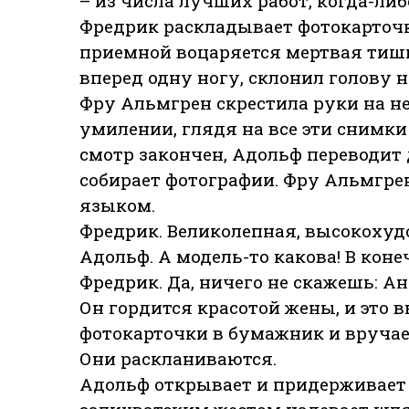
– из числа лучших работ, когда-ли
Фредрик раскладывает фотокарточки
приемной воцаряется мертвая тиши
вперед одну ногу, склонил голову н
Фру Альмгрен скрестила руки на не
умилении, глядя на все эти снимк
смотр закончен, Адольф переводит 
собирает фотографии. Фру Альмгре
языком.
Фредрик. Великолепная, высокохуд
Адольф. А модель-то какова! В коне
Фредрик. Да, ничего не скажешь: А
Он гордится красотой жены, и это 
фотокарточки в бумажник и вручае
Они раскланиваются.
Адольф открывает и придерживает 