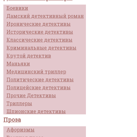
Боевики
Дамский детективный роман
Иронические детективы
Исторические детективы
Классические детективы
Криминальные детективы
Крутой детектив
Маньяки
Медицинский триллер
Политические детективы
Полицейские детективы
Прочие Детективы
Триллеры
Шпионские детективы
Проза
Афоризмы