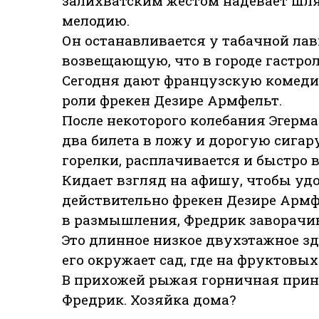
залихватским жестом надевает шл
мелодию.
Он останавливается у табачной ла
возвещающую, что в городе гастро
Сегодня дают французскую комедию
роли фрекен Дезире Армфельт.
После некоторого колебания Эгерма
два билета в ложу и дорогую сигар
горелки, расплачивается и быстро 
Кидает взгляд на афишу, чтобы удо
действительно фрекен Дезире Арм
в размышления, Фредрик заворачива
Это длинное низкое двухэтажное зд
его окружает сад, где на фруктовы
В прихожей рыжая горничная прини
Фредрик. Хозяйка дома?