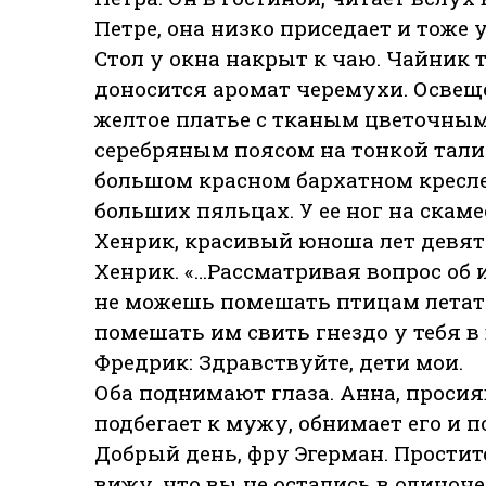
Петре, она низко приседает и тоже 
Стол у окна накрыт к чаю. Чайник т
доносится аромат черемухи. Освеще
желтое платье с тканым цветочным
серебряным поясом на тонкой талии
большом красном бархатном кресле
больших пяльцах. У ее ног на ска
Хенрик, красивый юноша лет девят
Хенрик. «…Рассматривая вопрос об 
не можешь помешать птицам летать
помешать им свить гнездо у тебя в 
Фредрик: Здравствуйте, дети мои.
Оба поднимают глаза. Анна, просия
подбегает к мужу, обнимает его и 
Добрый день, фру Эгерман. Простите
вижу, что вы не остались в одиноче