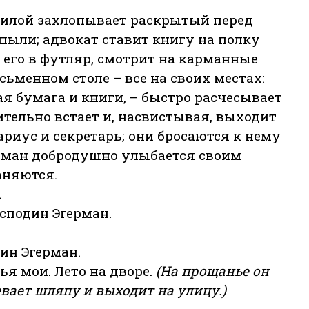
 силой захлопывает раскрытый перед
 пыли; адвокат ставит книгу на полку
т его в футляр, смотрит на карманные
сьменном столе – все на своих местах:
ая бумага и книги, – быстро расчесывает
тельно встает и, насвистывая, выходит
ариус и секретарь; они бросаются к нему
ерман добродушно улыбается своим
аняются.
.
осподин Эгерман.
ин Эгерман.
ья мои. Лето на дворе.
(На прощанье он
евает шляпу и выходит на улицу.)