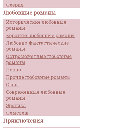
Феерия
Любовные романы
Исторические любовные
романы
Короткие любовные романы
Любовно-фантастические
романы
Остросюжетные любовные
романы
Порно
Прочие любовные романы
Слеш
Современные любовные
романы
Эротика
Фемслеш
Приключения