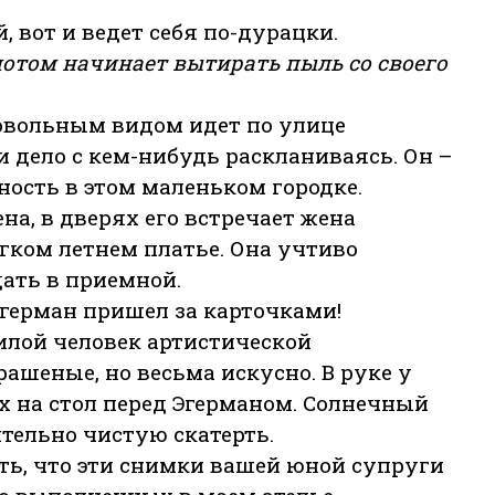
 вот и ведет себя по-дурацки.
потом начинает вытирать пыль со своего
довольным видом идет по улице
 дело с кем-нибудь раскланиваясь. Он –
ость в этом маленьком городке.
на, в дверях его встречает жена
гком летнем платье. Она учтиво
ать в приемной.
Эгерман пришел за карточками!
илой человек артистической
ашеные, но весьма искусно. В руке у
их на стол перед Эгерманом. Солнечный
ительно чистую скатерть.
ть, что эти снимки вашей юной супруги