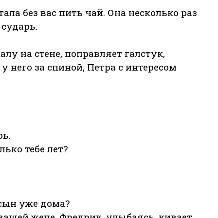
тала без вас пить чай. Она несколько раз
 сударь.
лу на стене, поправляет галстук,
у него за спиной, Петра с интересом
рь.
лько тебе лет?
 сын уже дома?
 вашей жене. Фредрик, улыбаясь, кивает