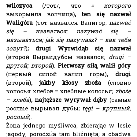
wilczyca
(/тот/, что
= которого
выкормила волчица)
, ten się nazwał
Waligóra
(тот назвался Валигор;
nazwać
się – назваться; nazywać się –
называться; jak się nazywasz? – как тебя
зовут?
)
; drugi Wyrwidąb się nazwał
(второй Вырвидубом назвался;
drugi –
другой; второй
)
. Pierwszy siłą walił góry
(первый силой валил горы)
, drugi
(второй)
, jakby kłosy zboża
(словно
колосья хлебов = хлебные колосья;
zboże
– хлеба
)
, najtęższe wyrywał dęby
(самые
рослые вырывал дубы;
tęgi – крупный,
рослый
).
Żona jednego myśliwca, zbierając w lesie
jagody, porodziła tam bliźnięta; a obadwa