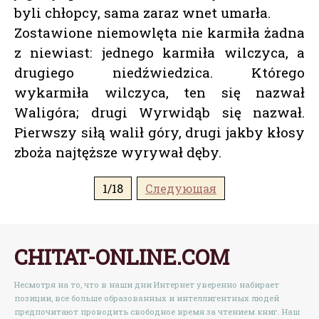
byli chłopcy, sama zaraz wnet umarła.
Zostawione niemowlęta nie karmiła żadna
z niewiast: jednego karmiła wilczyca, a
drugiego niedźwiedzica. Którego
wykarmiła wilczyca, ten się nazwał
Waligóra; drugi Wyrwidąb się nazwał.
Pierwszy siłą walił góry, drugi jakby kłosy
zboża najtęższe wyrywał dęby.
1/18
Следующая
CHITAT-ONLINE.COM
Несмотря на то, что в наши дни Интернет уверенно набирает
позиции, все больше образованных и интеллигентных людей
предпочитают проводить свободное время за чтением книг. Наш