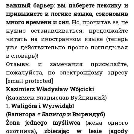
важный барьер: вы наберете лексику и
привыкнете к логике языка, сэкономив
много времени и сил.
Но, прочитав ее, не
нужно останавливаться, продолжайте
читать на иностранном языке (теперь
уже действительно просто поглядывая
в словарь)!
Отзывы и замечания присылайте,
пожалуйста, по электронному адресу
[email protected]
Kazimierz Władysław Wójcicki
(Казимеж Владыслав Вуйцицкий)
1
. Waligóra i Wyrwidąb
1
(Валигора
= Валигор
и Вырвидуб)
Żona jednego myśliwca
(жена одного
охотника)
, zbierając w lesie jagody