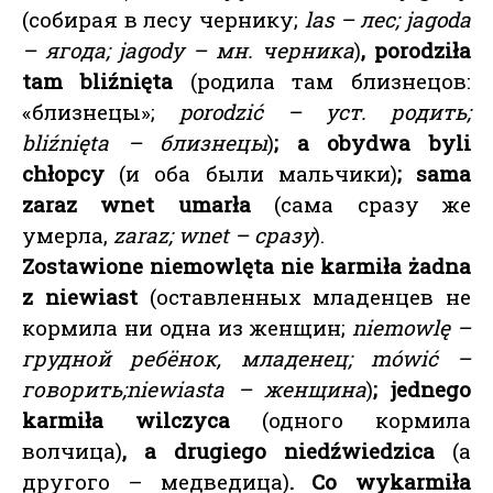
(собирая в лесу чернику;
las – лес; jagoda
– ягода; jagody – мн. черника
)
, porodziła
tam bliźnięta
(родила там близнецов:
«близнецы»;
porodzić – уст. родить;
bliźnięta – близнецы
)
; a obydwa byli
chłopcy
(и оба были мальчики)
; sama
zaraz wnet umarła
(сама сразу же
умерла,
zaraz; wnet – сразу
).
Zostawione niemowlęta nie karmiła żadna
z niewiast
(оставленных младенцев не
кормила ни одна из женщин;
niemowlę –
грудной ребёнок, младенец; mówić –
говорить;
niewiasta – женщина
)
; jednego
karmiła wilczyca
(одного кормила
волчица)
, a drugiego niedźwiedzica
(а
другого – медведица)
. Co wykarmiła