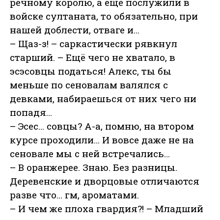
речному королю, а ещё послужили в
войске султаната, то обязательно, при
нашей доблести, отваге и…
– Щаз-з! – саркастически рявкнул
старший. – Ещё чего не хватало, в
эсэсовцы податься! Алекс, ты бы
меньше по сеновалам валялся с
девками, набираешься от них чего ни
попадя…
– Эсес… совцы? А-а, помню, на втором
курсе проходили… И вовсе даже не на
сеновале мы с ней встречались…
– В оранжерее. Знаю. Без разницы.
Деревенские и дворцовые отличаются
разве что… гм, ароматами.
– И чем же плоха гвардия?! – Младший