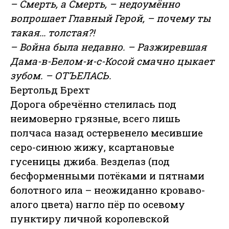
– Смерть, а Смерть, – недоумённо
вопрошает Главный Герой, – почему ты
такая… толстая?!
– Война была недавно. – Разжиревшая
Дама-в-Белом-и-с-Косой смачно цыкает
зубом. – ОТЪЕЛАСЬ.
Бертольд Брехт
Дорога обречённо стелилась под
неимоверно грязные, всего лишь
полчаса назад остервенело месившие
серо-синюю жижу, ксартановые
гусеницы джиба. Везделаз (под
бесформенными потёками и пятнами
болотного ила – неожиданно кроваво-
алого цвета) нагло пёр по осевому
пунктиру личной королевской