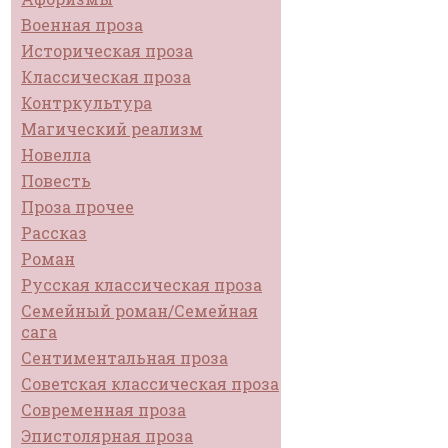
Военная проза
Историческая проза
Классическая проза
Контркультура
Магический реализм
Новелла
Повесть
Проза прочее
Рассказ
Роман
Русская классическая проза
Семейный роман/Семейная
сага
Сентиментальная проза
Советская классическая проза
Современная проза
Эпистолярная проза