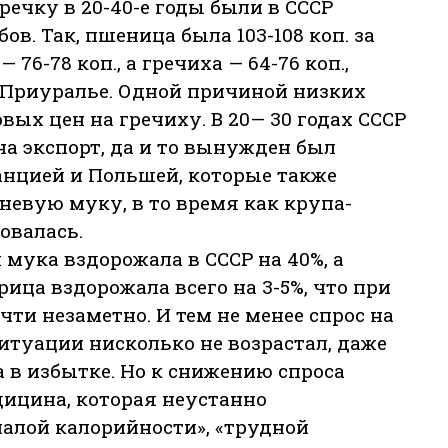
ечку в 20-40-е годы были в СССР
в. Так, пшеница была 103-108 коп. за
 76-78 коп., а гречиха — 64-76 коп.,
в Приуралье. Одной причиной низких
ых цен на гречиху. В 20— 30 годах СССР
на экспорт, да и то вынужден был
анцией и Польшей, которые также
невую муку, в то время как крупа-
овалась.
 мука вздорожала в СССР на 40%, а
ица вздорожала всего на 3-5%, что при
чти незаметно. И тем не менее спрос на
ситуации нисколько не возрастал, даже
 в избытке. Но к снижению спроса
ицина, которая неустанно
алой калорийности», «трудной