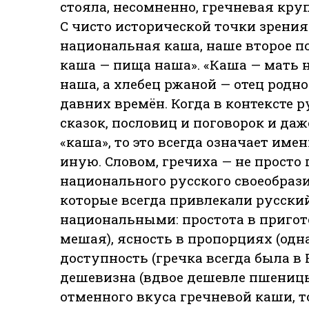
стояла, несомненно, гречневая круп
С чисто исторической точки зрения
национальная каша, наше второе п
каша — пища наша». «Каша — мать 
наша, а хлебец ржаной — отец родно
давних времён. Когда в контексте р
сказок, пословиц и поговорок и даж
«каша», то это всегда означает им
иную. Словом, гречиха — не просто 
национального русского своеобразия
которые всегда привлекали русский
национальными: простота в пригот
мешая), ясность в пропорциях (одна
доступность (гречка всегда была в Р
дешевизна (вдвое дешевле пшеницы)
отменного вкуса гречневой каши, 