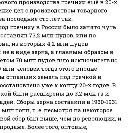
рового производства гречихи ещё в 20-х
ние дел с производством товарного
а последние сто лет так.
 под гречиху в России было занято чуть
составлял 73,2 млн пудов, или по
на, из которых 4,2 млн пудов
не в виде зерна, а главным образом в
чётом 70 млн пудов шло исключительно
0 млн человек тогда этого вполне
ты отпавших земель под гречкой в
сстановлено уже к концу 20-х годов. В
ихой были расширены до 3,2 млн га и
дей. Сборы зерна составили в 1930-1931
3 млн тонн, т. е. несмотря на некоторое
вой сбор был выше, чем до революции, и
родаже. Более того, оптовые,