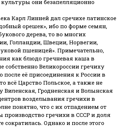
 культуры они безапелляционно
 века Карл Линней дал cpeчихe латинское
добный орешек», ибо по форме семян,
укового дерева, то во многих
и, Голландии, Швеции, Норвегии,
буковой пшеницей». Примечательно,
ния как блюдо гречневая каша в
ме собственно Великороссии гречиху
о после её присоединения к России в
что всё Царство Польское, а также не
 Виленская, Гродненская и Волынская
центров возделывания гречихи в
лне понятно, что с их отпадением от
ы производство гречихи в СССР и доля
 сократилась. Однако и после этого