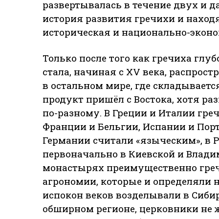
развертывалась в течение двух и д
история развития гречихи и находя
историческая и национально-эконо
Только после того как гречиха глуб
стала, начиная с XV века, распрост
в остальном мире, где складывается
продукт пришёл с Востока, хотя ра
по-разному. В Греции и Италии гре
Франции и Бельгии, Испании и Пор
Германии считали «языческим», в Р
первоначально в Киевской и Влади
монастырях преимущественно греч
агрономии, которые и определяли н
испокон веков возделывали в Сибир
обширном регионе, церковники не ж