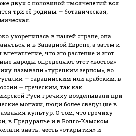
аже двух с половиной тысячелетий вся
тся три её родины — ботаническая,
мическая.
око укоренилась в нашей стране, она
раняться и в Западной Европе, а затем и
 впечатление, что это растение и этот
зные народы определяют этот «восток»
чиху называли «турецким зерном», во
тугалии — сарацинским или арабским, в
оссии — греческим, так как
мирской Руси гречиху возделывали при
еские монахи, люди более сведущие в
азвания культур. О том, что гречиху
и, в Предуралье и в Волго-Камском
елали знать; честь «открытия» и