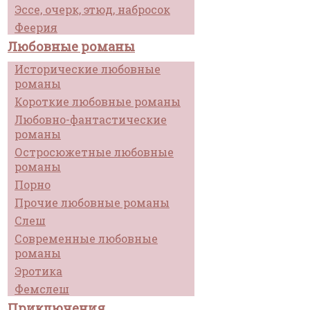
Эссе, очерк, этюд, набросок
Феерия
Любовные романы
Исторические любовные
романы
Короткие любовные романы
Любовно-фантастические
романы
Остросюжетные любовные
романы
Порно
Прочие любовные романы
Слеш
Современные любовные
романы
Эротика
Фемслеш
Приключения