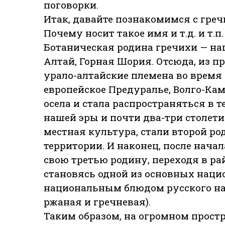
поговорки.
Итак, давайте познакомимся с гречи
Почему носит такое имя и т.д. и т.п.
Ботаническая родина гречихи — наш
Алтай, Горная Шория. Отсюда, из п
урало-алтайские племена во время
европейское Предуралье, Волго-Кам
осела и стала распространяться в 
нашей эры и почти два-три столети
местная культура, стали второй ро
территории. И наконец, после нача
свою третью родину, переходя в ра
становясь одной из основных наци
национальным блюдом русского на
ржаная и гречневая).
Таким образом, на огромном прост