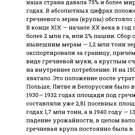
наша страна давала 75% и более ми
годах. В абсолютных цифрах положе
гречневого зерна (крупы) обстояло з
В конце XIX — начале XX века в год
более 2 млн га, или 2% пашни. Сбор 
нынешним мерам — 1,2 млн тонн зер
экспортировали за границу, причём 
виде гречневой муки, а круглым с
на внутреннее потребление. И на 15
хватало. Это положение после утра
Польше, Литве и Белоруссии было во
1930— 1932 годах площади под греч
составляли уже 2,81 посевных площа
годах 1,7 млн тонн, а в 1940 году — 1
падение урожайности, в целом вало
гречневая крупа постоянно была в п