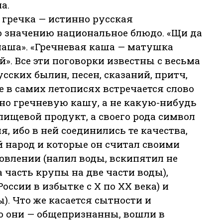
а.
 гречка — истинно русская
о значению национальное блюдо. «Щи да
наша». «Гречневая каша — матушка
й». Все эти поговорки известны с весьма
усских былин, песен, сказаний, притч,
е в самих летописях встречается слово
енно гречневую кашу, а не какую-нибудь
пищевой продукт, а своего рода символ
, ибо в ней соединились те качества,
 народ и которые он считал своими
овлении (налил воды, вскипятил не
 часть крупы на две части воды),
оссии в избытке с Х по XX века) и
. Что же касается сытности и
то они — общепризнанны, вошли в