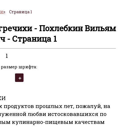
хи
Страница 1
 гречихи - Похлебкин Вильям
ч - Страница 1
1
 размер шрифта:
ХИ
 продуктов прошлых лет, пожалуй, на
аслуженной любви истосковавшихся по
ивным кулинарно-пищевым качествам