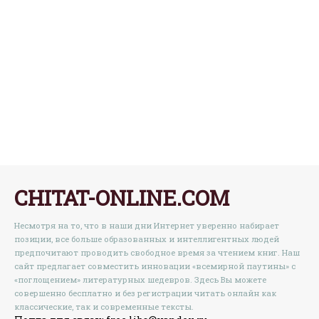
CHITAT-ONLINE.COM
Несмотря на то, что в наши дни Интернет уверенно набирает
позиции, все больше образованных и интеллигентных людей
предпочитают проводить свободное время за чтением книг. Наш
сайт предлагает совместить инновации «всемирной паутины» с
«поглощением» литературных шедевров. Здесь Вы можете
совершенно бесплатно и без регистрации читать онлайн как
классические, так и современные тексты.