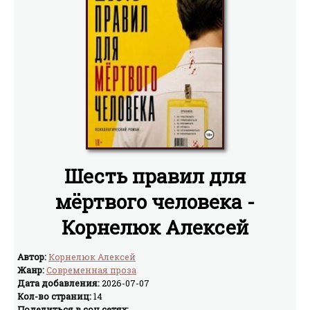
Шесть правил для
мёртвого человека -
Корнелюк Алексей
Автор:
Корнелюк Алексей
Жанр:
Современная проза
Дата добавления:
2026-07-07
Кол-во страниц:
14
Поделиться в соц.сетях: