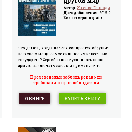
другой мир.
Дилогия (СИ)
Автор:
Ищенко Геннадий Владимирович
Дата добавления:
2016-09-14
Кол-во страниц:
419
Что делать, когда на тебя собирается обрушить
всю свою мощь самое сильное из известных
государств? Сергей решает усиливать свою
армию, заключать союзы и применить то
немногое, что вспомнилось и показалось
Произведение заблокировано по
подходящим из знаний родного мира.
требованию правообладателя
Стотысячная армия легионеров маршем идет
по Сандору, а в Сотхем вторглась армия союза
королевств.
О КНИГЕ
КУПИТЬ КНИГУ