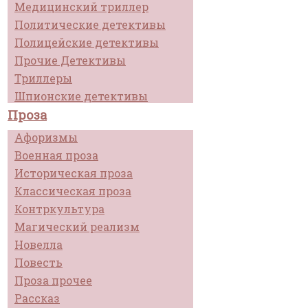
Медицинский триллер
Политические детективы
Полицейские детективы
Прочие Детективы
Триллеры
Шпионские детективы
Проза
Афоризмы
Военная проза
Историческая проза
Классическая проза
Контркультура
Магический реализм
Новелла
Повесть
Проза прочее
Рассказ