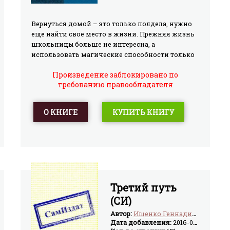
Вернуться домой – это только полдела, нужно
еще найти свое место в жизни. Прежняя жизнь
школьницы больше не интересна, а
использовать магические способности только
для себя и от всех таиться не в характере
Произведение заблокировано по
четырнадцатилетней Насти Никитиной. В
требованию правообладателя
конечном итоге она оказывается на службе у
государства и начинает оказывать магические
услуги, занимаясь в первую очередь массовым
О КНИГЕ
КУПИТЬ КНИГУ
исцелением людей. Всю свою работу Настя
проводится скрытно, но о ней и ее
возможностях все же узнают на Западе. Те, кто
правит миром, не желают смириться с тем, что
новая сила есть только у России. Дело чуть не
кончается войной...
Третий путь
(СИ)
Автор:
Ищенко Геннадий Владимирович
Дата добавления:
2016-03-01