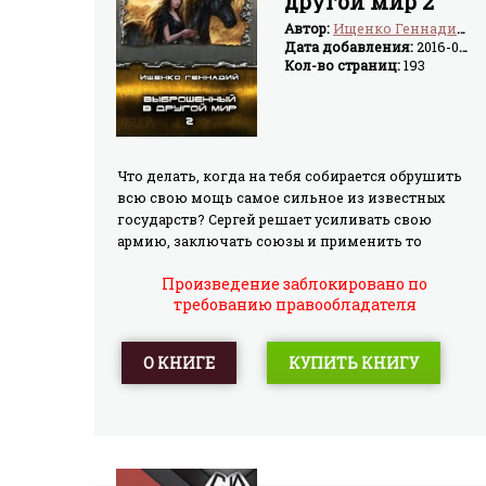
другой мир 2
(СИ)
Автор:
Ищенко Геннадий Владимирович
Дата добавления:
2016-07-11
Кол-во страниц:
193
Что делать, когда на тебя собирается обрушить
всю свою мощь самое сильное из известных
государств? Сергей решает усиливать свою
армию, заключать союзы и применить то
немногое, что вспомнилось и показалось
Произведение заблокировано по
подходящим из знаний родного мира.
требованию правообладателя
Стотысячная армия легионеров маршем идет
по Сандору, а в Сотхем вторглась армия союза
королевств. Вчерашние враги становятся
О КНИГЕ
КУПИТЬ КНИГУ
союзниками, враждующие стороны
преподносят друг другу сюрприз за сюрпризом,
и окончание войн это еще не мир, а только
передышка.