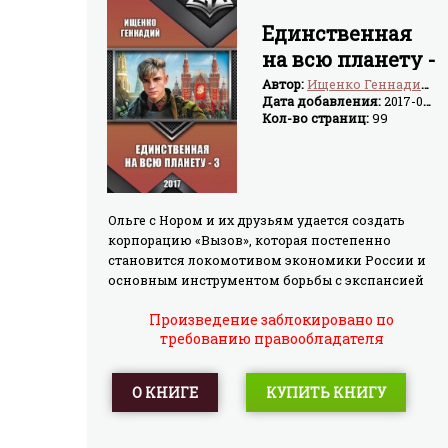
Единственная
на всю планету -
3 (СИ)
Автор:
Ищенко Геннадий Владимирович
Дата добавления:
2017-09-05
Кол-во страниц:
99
Ольге с Нором и их друзьям удается создать
корпорацию «Вызов», которая постепенно
становится локомотивом экономики России и
основным инструментом борьбы с экспансией
доров. При этом они задевают интересы многих
Произведение заблокировано по
влиятельных людей в России и путают планы
требованию правообладателя
государств Запада в отношении нашей страны.
Попытки их скомпрометировать, шпионаж и
покушения — все пущено в ход. Осложняют
О КНИГЕ
КУПИТЬ КНИГУ
жизнь и игры богов, которые они переносят на
Землю. Нужно как можно быстрее укрепиться,
чтобы стать не по зубам противникам и