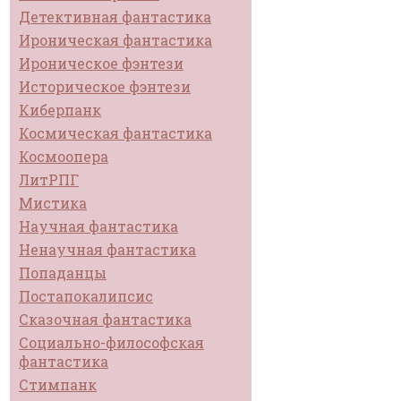
Детективная фантастика
Ироническая фантастика
Ироническое фэнтези
Историческое фэнтези
Киберпанк
Космическая фантастика
Космоопера
ЛитРПГ
Мистика
Научная фантастика
Ненаучная фантастика
Попаданцы
Постапокалипсис
Сказочная фантастика
Социально-философская
фантастика
Стимпанк