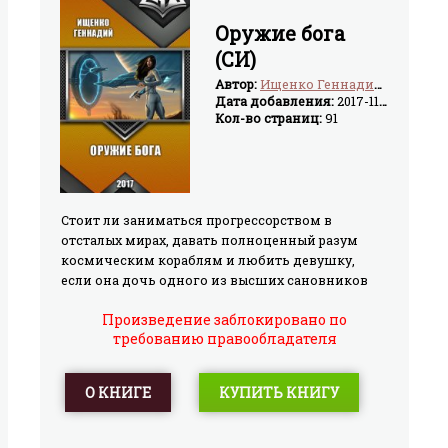
Оружие бога
(СИ)
Автор:
Ищенко Геннадий Владимирович
Дата добавления:
2017-11-27
Кол-во страниц:
91
Стоит ли заниматься прогрессорством в
отсталых мирах, давать полноценный разум
космическим кораблям и любить девушку,
если она дочь одного из высших сановников
королевства, а ты хоть и князь, но ей не ровня, и
Произведение заблокировано по
ваша любовь угрожает жизни твоим близким?
требованию правообладателя
На эти вопросы можно получить ответы,
прочитав эту повесть.
О КНИГЕ
КУПИТЬ КНИГУ