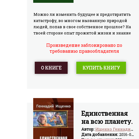
Можно ли изменить будущее и предотвратить
катастрофу, во многом вызванную природой
людей, попав в свое собственное прошлое? На
твоей стороне опыт прожитой жизни и знание
того, куда пойдет мир без твоего
Произведение заблокировано по
вмешательства и память о всех достижениях
требованию правообладателя
человечества. Против будет множество самых
разных людей, которые не верят в возможность
катастрофы и не нуждаются в спасителях. И так
О КНИГЕ
КУПИТЬ КНИГУ
заманчиво на все махнуть рукой и
использовать свои знания для себя...
Единственная
на всю планету.
Трилогия (СИ)
Автор:
Ищенко Геннадий Владимирович
Дата добавления:
2016-02-24