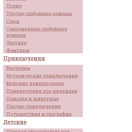
Порно
Прочие любовные романы
Слеш
Современные любовные
романы
Эротика
Фемслеш
Приключения
Вестерны
Исторические приключения
Морские приключения
Приключения про индейцев
Природа и животные
Прочие приключения
Путешествия и география
Детские
Детская образовательная