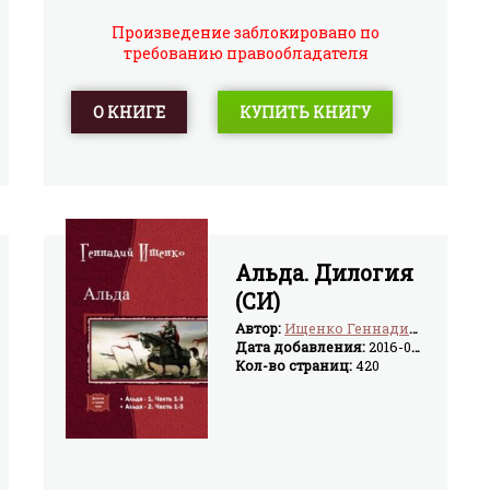
того, куда пойдет мир без твоего
Произведение заблокировано по
вмешательства и память о всех достижениях
требованию правообладателя
человечества. Против будет множество самых
разных людей, которые не верят в возможность
катастрофы и не нуждаются в спасителях. И так
О КНИГЕ
КУПИТЬ КНИГУ
заманчиво на все махнуть рукой и
использовать свои знания для себя…
Альда. Дилогия
(СИ)
Автор:
Ищенко Геннадий Владимирович
Дата добавления:
2016-02-24
Кол-во страниц:
420