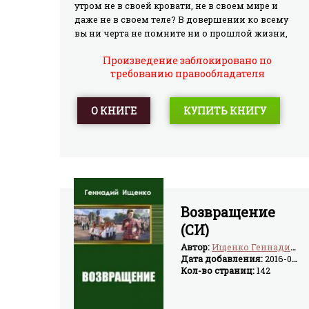
утром не в своей кровати, не в своем мире и
даже не в своем теле? В довершении ко всему
вы ни черта не помните ни о прошлой жизни,
ни о том месте, куда попали. Мало того,
Произведение заблокировано по
несмотря на ваше довольно высокое
требованию правообладателя
положение, место для вас довольно неуютное:
того и гляди прибьют или объявят
самозванцем. Вам предлагают все отыграть
О КНИГЕ
КУПИТЬ КНИГУ
назад, но… Впрочем, даже в аннотации не
следует забегать вперед.
Возвращение
(СИ)
Автор:
Ищенко Геннадий Владимирович
Дата добавления:
2016-02-24
Кол-во страниц:
142