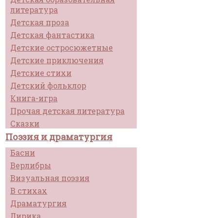
литература
Детская проза
Детская фантастика
Детские остросюжетные
Детские приключения
Детские стихи
Детский фольклор
Книга-игра
Прочая детская литература
Сказки
Поэзия и драматургия
Басни
Верлибры
Визуальная поэзия
В стихах
Драматургия
Лирика