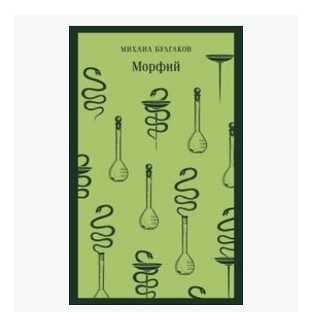
Булгаковым, завораживающая мистическая
дьяволиада, обнажающая вечные темы любви, борьбы
добра со злом, смерти и бессмертия. Эта книга – на
века, она не теряет своей привлекательности; прочтя
первую фразу: «В час жаркого весеннего заката на
Патриарших прудах появились двое граждан…», мы
добровольно, неминуемо и безвозвратно погружаемся
в мир Мастера, Маргариты, Пилата, Воланда, Азазелло с
Коровьевым и других героев романа.