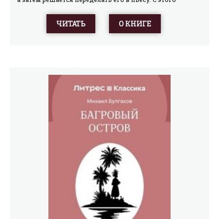
момента он погружается в закулисный мир
знаменитого Художественного театра, где царят
ЧИТАТЬ
О КНИГЕ
гениальные и взбалмошные режиссёры, интригующие
актёры, бесконечные репетиции и бюрократический
абсурд. Перед читателем разворачивается
трагикомическая картина превращения рукописи в
спектакль, где автор рискует потерять и замысел, и
самого себя.