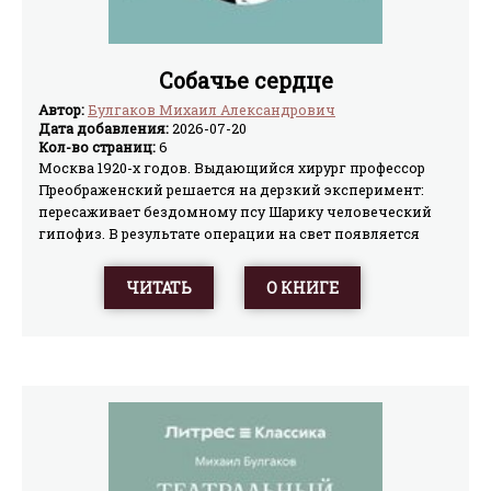
Собачье сердце
Автор:
Булгаков Михаил Александрович
Дата добавления:
2026-07-20
Кол-во страниц:
6
Москва 1920-х годов. Выдающийся хирург профессор
Преображенский решается на дерзкий эксперимент:
пересаживает бездомному псу Шарику человеческий
гипофиз. В результате операции на свет появляется
существо, которое стремительно обретает облик и
повадки человека, но вместе с речью и амбициями
ЧИТАТЬ
О КНИГЕ
наследует самые тёмные стороны донора. В квартире
профессора на Пречистенке разворачивается
трагикомическое противостояние культуры и хамства,
разума и агрессивного невежества.