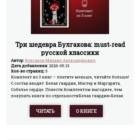
Три шедевра Булгакова: must‑read
русской классики
Автор:
Булгаков Михаил Александрович
Дата добавления:
2026-05-13
Кол-во страниц:
5
Комплект из 3 книг – платите меньше, читайте больше!
С состав входят: Белая гвардия, Мастер и Маргарита,
Собачье сердце. Повести.Комплектом выгоднее, чем
покупать книги по отдельностиБелая гвардия«Белая
гвардия» – захватывающая семейная сага Михаила
Булгакова, в которой автор частично изобразил
ЧИТАТЬ
О КНИГЕ
историю собственной семьи, роман о социальной
катастрофе, об исчезновении целого уклада жизни,
которого больше никогда не будет. Любовь и
предательство на фоне Гражданской войны, вера и
отчаяние, страх и безудержная отвага – все это