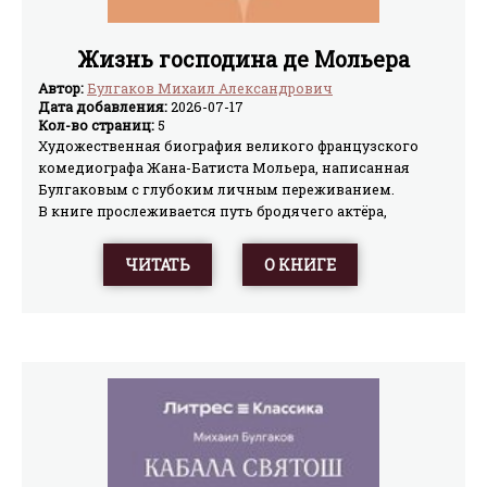
Жизнь господина де Мольера
Автор:
Булгаков Михаил Александрович
Дата добавления:
2026-07-17
Кол-во страниц:
5
Художественная биография великого французского
комедиографа Жана-Батиста Мольера, написанная
Булгаковым с глубоким личным переживанием.
В книге прослеживается путь бродячего актёра,
ставшего любимцем короля и создателем бессмертных
комедий, сквозь триумфы и преследования, дворцовые
ЧИТАТЬ
О КНИГЕ
интриги и цензурные запреты. Это история о гении и
власти, о смехе, за который приходится платить
свободой, и о трагическом противостоянии художника
лицемерному обществу.