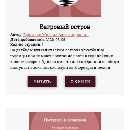
Багровый остров
Автор:
Булгаков Михаил Александрович
Дата добавления:
2026-08-05
Кол-во страниц:
1
На далёком вулканическом острове угнетённые
туземцы поднимают восстание против европейских
колонизаторов. Однако вместо долгожданной свободы
наступает эпоха новых лозунгов, бюрократической
неразберихи и абсурда. Сатирическая комедия, в
которой экзотический бунт превращается в гротескное
ЧИТАТЬ
О КНИГЕ
зеркало революционных мифов, театральной цензуры и
чиновничьего произвола.