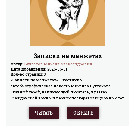
Записки на манжетах
Автор:
Булгаков Михаил Александрович
Дата добавления:
2026-06-01
Кол-во страниц:
3
«Записки на манжетах» – частично
автобиографическая повесть Михаила Булгакова.
Главный герой, начинающий писатель, в разгар
Гражданской войны и первых послереволюционных лет
пытается найти своё место в литературе. Действие
охватывает его скитания по Кавказу, работу в
ЧИТАТЬ
О КНИГЕ
подотделе искусств и отчаянные попытки заработать
на жизнь в голодной Москве. Повесть с горькой
иронией показывает столкновение творческого
человека с абсурдом бюрократии и суровой