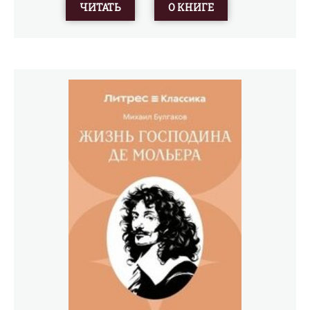
прямо в трамвае. Занавески на окнах, ковры и картины
ЧИТАТЬ
О КНИГЕ
на стенах превращают вагон в абсурдное, но по-своему
уютное пристанище, а кондуктор и вагоновожатый
становятся почти членами семьи.