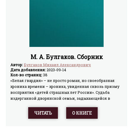
М. А. Булгаков. Сборник
Автор:
Булгаков Михаил Александрович
Дата добавления:
2023-09-14
Кол-во страниц:
38
«Белая гвардия» – не просто роман, но своеобразная
хроника времени – хроника, увиденная сквозь призму
восприятия «детей страшных лет России». Судьба
издерганной дворянской семьи, задыхающейся в
кровавом водовороте гражданской войны, под пером
Булгакова обретает черты эпической трагедии всей
ЧИТАТЬ
О КНИГЕ
русской интеллигенции – трагедии, отголоски которой
доносятся до нас и теперь…«Мастер и Маргарита» –
блистательный шедевр, созданный Михаилом