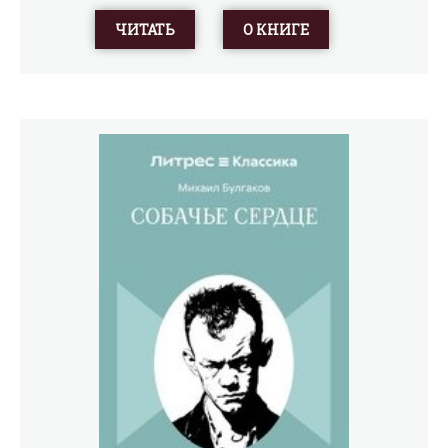
колеблется между покровительством и опалой, вокруг
ЧИТАТЬ
О КНИГЕ
Мольера сжимается кольцо интриг, доносов и
предательств. Это драма о трагической цене таланта, о
любви и одиночестве художника, вынужденного
сражаться с безликой и безжалостной силой ханжества.