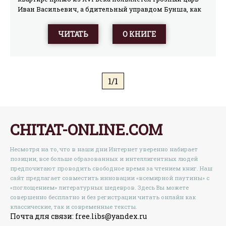
Иван Васильевич, а бдительный управдом Бунша, как
две капли воды похожий на самодержца, переносится в
прошлое. Путаница с двойниками оборачивается
ЧИТАТЬ
О КНИГЕ
чередой блистательных комических ситуаций, в
которых сталкиваются две эпохи, а привычный быт
квартиры трещит по швам.
1/1
CHITAT-ONLINE.COM
Несмотря на то, что в наши дни Интернет уверенно набирает
позиции, все больше образованных и интеллигентных людей
предпочитают проводить свободное время за чтением книг. Наш
сайт предлагает совместить инновации «всемирной паутины» с
«поглощением» литературных шедевров. Здесь Вы можете
совершенно бесплатно и без регистрации читать онлайн как
классические, так и современные тексты.
Почта для связи: free.libs@yandex.ru