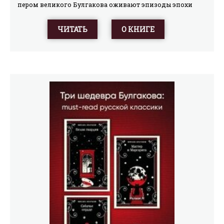
пером великого Булгакова оживают эпизоды эпохи
Петра Великого и Анны Иоанновны, картины
пугачевского восстания и войны 1812 года, времена
ЧИТАТЬ
О КНИГЕ
грузинского царя Ираклия II и генерального секретаря
Иосифа Сталина. Булгаковская попытка написать
историю Отечества, хотя и осталась незавершенной,
заинтересует и поклонников писателя, и всех, кто
неравнодушен к прошлому России и Советского Союза.
Книга Булгакова-историка станет для вас открытием!В
формате PDF A4 сохранен издательский макет книги.