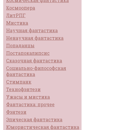
Космическая фантастика
Космоопера
ЛитРПГ
Мистика
Научная фантастика
Ненаучная фантастика
Попаданцы
Постапокалипсис
Сказочная фантастика
Социально-философская
фантастика
Стимпанк
Технофэнтези
Ужасы и мистика
Фантастика: прочее
Фэнтези
Эпическая фантастика
Юмористическая фантастика