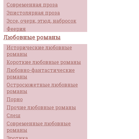
Современная проза
Эпистолярная проза
Эссе, очерк, этюд, набросок
Феерия
Любовные романы
Исторические любовные
романы
Короткие любовные романы
Любовно-фантастические
романы
Остросюжетные любовные
романы
Порно
Прочие любовные романы
Слеш
Современные любовные
романы
Эротика