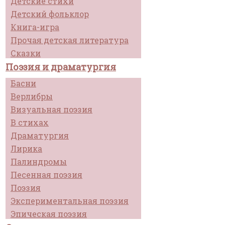
Детские стихи
Детский фольклор
Книга-игра
Прочая детская литература
Сказки
Поэзия и драматургия
Басни
Верлибры
Визуальная поэзия
В стихах
Драматургия
Лирика
Палиндромы
Песенная поэзия
Поэзия
Экспериментальная поэзия
Эпическая поэзия