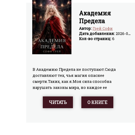
Академия
Предела
Автор:
Грей Софи
Дата добавления:
2026-07-07
Кол-во страниц:
6
В Академию Предела не поступают.Сюда
доставляют тех, чья магия опаснее
смерти.Таких, как я.Моя сила способна
нарушать законы мира, но каждое ее
использование стирает часть меня.Мой куратор
уже назначен и пугает до дрожи. Но хуже всего
ЧИТАТЬ
О КНИГЕ
то, что именно он должен помочь мне здесь
выжить... или решить, когда я стану слишком
опасной, чтобы жить.