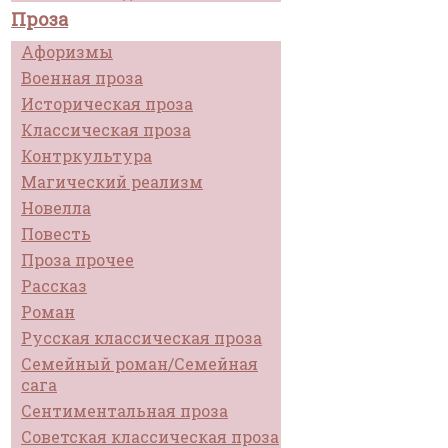
Проза
Афоризмы
Военная проза
Историческая проза
Классическая проза
Контркультура
Магический реализм
Новелла
Повесть
Проза прочее
Рассказ
Роман
Русская классическая проза
Семейный роман/Семейная
сага
Сентиментальная проза
Советская классическая проза