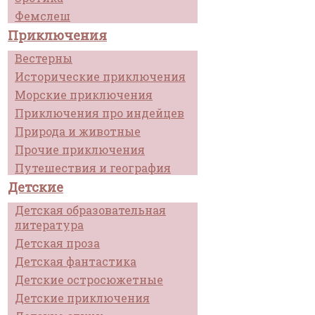
Фемслеш
Приключения
Вестерны
Исторические приключения
Морские приключения
Приключения про индейцев
Природа и животные
Прочие приключения
Путешествия и география
Детские
Детская образовательная
литература
Детская проза
Детская фантастика
Детские остросюжетные
Детские приключения