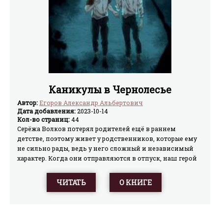
Каникулы в Чернолесье
Автор:
Егоров Александр Альбертович
Дата добавления:
2023-10-14
Кол-во страниц:
44
Серёжа Волков потерял родителей ещё в раннем
детстве, поэтому живет у родственников, которые ему
не сильно рады, ведь у него сложный и независимый
характер. Когда они отправляются в отпуск, наш герой
едет к своему дедушке Герману, который уже много лет
живёт в заповеднике в Белоруссии. Прекрасная
ЧИТАТЬ
О КНИГЕ
природа, по-настоящему близкий родной человек, что
может пойти не так? И правда, всё начинается как
обыкновенные каникулы. Только вот Серёжа ещё не
знает, что за сила таится в этом заповеднике, что не так