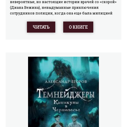
невероятные, но настоящие истории врачей со «скорой»
(Диана Вежина), невыдуманные приключения
сотрудников полиции, когда она еще была милицией
(Борис Ливанов), главы из романа-диалога «Пояс
неверности» (Александр Егоров), фрагмент романа,
ЧИТАТЬ
О КНИГЕ
написанного компьютером, и многое другое. Не
пропустите свою остановку!