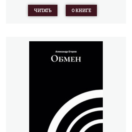
немножко есть. А ещё – много приключений и даже
чуть-чуть фантастики. Кстати, почему сборник
ЧИТАТЬ
О КНИГЕ
называется «Три Алисы»? На самом деле их четыре! Ещё
одна Алиса сделала рисунки к этой книге☺ Сборник
рассказов про Белкина и Астахова вышел в полуфинал
конкурса «Новая Детская Книга» и литературной
премии им. Крапивина.