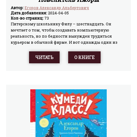
Автор:
Егоров Александр Альбертович
Дата добавления:
2024-04-05
Кол-во страниц:
73
Питерскому школьнику Филу – шестнадцать. Он
мечтает о том, чтобы создавать компьютерную
реальность, но по бедности вынужден трудиться
курьером в обычной фирме. И вот однажды один из
богатых клиентов просит его отыскать пропавшую
дочь. Для Фила это шанс вырваться из ничтожества. Он
ЧИТАТЬ
О КНИГЕ
хватается за него… И фантастика виртуального мира
врывается в реал.