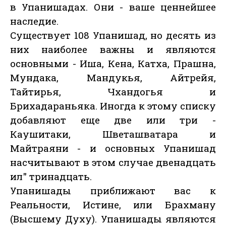
в Упанишадах. Они - ваше ценнейшее
наследие.
Существует 108 Упанишад, но десять из
них наиболее важны и являются
основными - Иша, Кена, Катха, Прашна,
Мундака, Мандукья, Айтрейя,
Тайтирья, Чхандогья и
Брихадараньяка. Иногда к этому списку
добавляют еще две или три -
Каушитаки, Шветашватара и
Майтраяни - и основных Упанишад
насчитывают в этом случае двенадцать
ил" тринадцать.
Упанишады приближают вас к
Реальности, Истине, или Брахману
(Высшему Духу). Упанишады являются