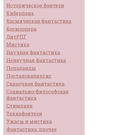
Историческое фэнтези
Киберпанк
Космическая фантастика
Космоопера
ЛитРПГ
Мистика
Научная фантастика
Ненаучная фантастика
Попаданцы
Постапокалипсис
Сказочная фантастика
Социально-философская
фантастика
Стимпанк
Технофэнтези
Ужасы и мистика
Фантастика: прочее