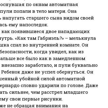
олоснувшая по окнам автоматная
 пули попали в тело матери. Она
ь напугать старшего сына видом своей
ась ему напоследок.
о, как появившиеся двое нападающих
утрь. «Как там Габриэль?» – мелькнула
ка спал во внутренней комнате. Он
безопасности, когда увидел, как из
Дальше все было как в замедленном
 внезапно заработало, и пули буквально
 Ребенок даже не успел обернуться. Он
рошенный убойной силой автоматной
Бернардо словно ударили по голове. Даже
ать сильнее, чем расстрел младшего
 ему свои первые рисунки.
уже не обращая внимания на