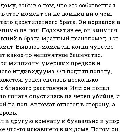
дому, забыв о том, что его собственная
 в этот момент он не помнил ни о чем.
тело десятилетнего брата. Он ворвался в
енную на пол. Подхватив ее, он кинулся
явший в брата мрачный незнакомец. Тот
омат. Бывают моменты, когда чувство
ет какое-то непонятное бешенство,
тся миллионы умерших предков и
ного индивидуума. Он поднял лопату,
кажется, успел сделать несколько
с близкого расстояния. Или он попал,
но лопата опустилась на череп убийце, и
й на пол. Автомат отлетел в сторону, а
кровь.
л в другую комнату и буквально в упор
е что-то искавшего в их доме. Потом он