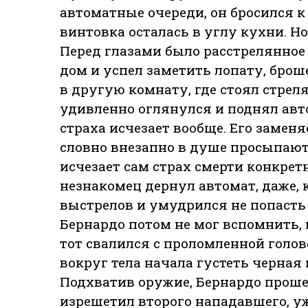
автоматные очереди, он бросился к 
винтовка осталась в углу кухни. Но
Перед глазами было расстрелянное 
дом и успел заметить лопату, брош
в другую комнату, где стоял стрел
удивленно оглянулся и поднял авт
страха исчезает вообще. Его заменя
словно внезапно в душе просыпаю
исчезает сам страх смерти конкрет
незнакомец дернул автомат, даже, 
выстрелов и умудрился не попасть 
Бернардо потом не мог вспомнить, 
тот свалился с проломленной голово
вокруг тела начала густеть черная 
Подхватив оружие, Бернардо проше
изрешетил второго нападавшего, уж