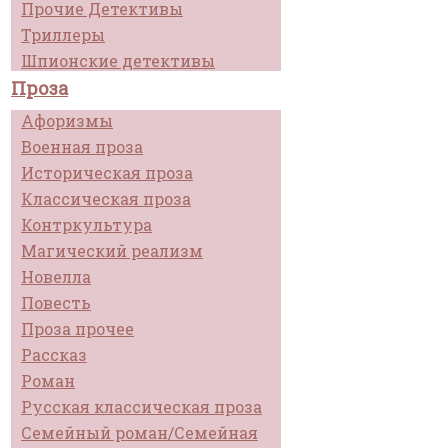
Прочие Детективы
Триллеры
Шпионские детективы
Проза
Афоризмы
Военная проза
Историческая проза
Классическая проза
Контркультура
Магический реализм
Новелла
Повесть
Проза прочее
Рассказ
Роман
Русская классическая проза
Семейный роман/Семейная