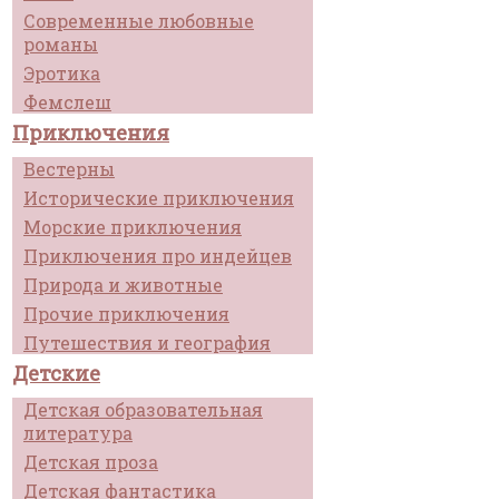
Современные любовные
романы
Эротика
Фемслеш
Приключения
Вестерны
Исторические приключения
Морские приключения
Приключения про индейцев
Природа и животные
Прочие приключения
Путешествия и география
Детские
Детская образовательная
литература
Детская проза
Детская фантастика