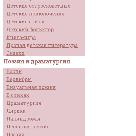
Детские остросюжетные
Детские приключения
Детские стихи
Детский фольклор
Книга-игра
Прочая детская литература
Сказки
Поэзия и драматургия
Басни
Верлибры
Визуальная поэзия
В стихах
Драматургия
Лирика
Палиндромы
Песенная поэзия
Поэзия