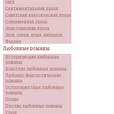
сага
Сентиментальная проза
Советская классическая проза
Современная проза
Эпистолярная проза
Эссе, очерк, этюд, набросок
Феерия
Любовные романы
Исторические любовные
романы
Короткие любовные романы
Любовно-фантастические
романы
Остросюжетные любовные
романы
Порно
Прочие любовные романы
Слеш