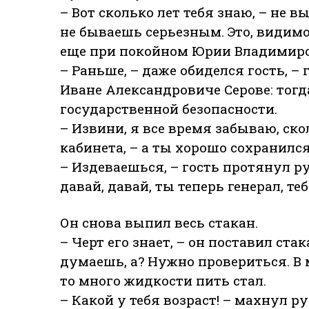
– Вот сколько лет тебя знаю, – не 
не бываешь серьезным. Это, видимо
еще при покойном Юрии Владимиро
– Раньше, – даже обиделся гость, –
Иване Александровиче Серове: тогд
государственной безопасности.
– Извини, я все время забываю, ско
кабинета, – а ты хорошо сохранился
– Издеваешься, – гость протянул ру
давай, давай, ты теперь генерал, те
Он снова выпил весь стакан.
– Черт его знает, – он поставил стак
думаешь, а? Нужно провериться. В 
то много жидкости пить стал.
– Какой у тебя возраст! – махнул р