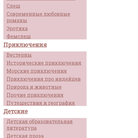
Слеш
Современные любовные
романы
Эротика
Фемслеш
Приключения
Вестерны
Исторические приключения
Морские приключения
Приключения про индейцев
Природа и животные
Прочие приключения
Путешествия и география
Детские
Детская образовательная
литература
Детская проза