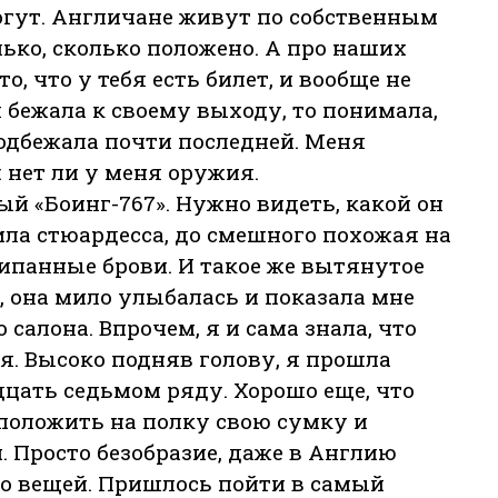
могут. Англичане живут по собственным
ько, сколько положено. А про наших
, что у тебя есть билет, и вообще не
я бежала к своему выходу, то понимала,
подбежала почти последней. Меня
 нет ли у меня оружия.
ый «Боинг-767». Нужно видеть, какой он
ила стюардесса, до смешного похожая на
панные брови. И такое же вытянутое
м, она мило улыбалась и показала мне
 салона. Впрочем, я и сама знала, что
я. Высоко подняв голову, я прошла
дцать седьмом ряду. Хорошо еще, что
а положить на полку свою сумку и
. Просто безобразие, даже в Англию
ко вещей. Пришлось пойти в самый