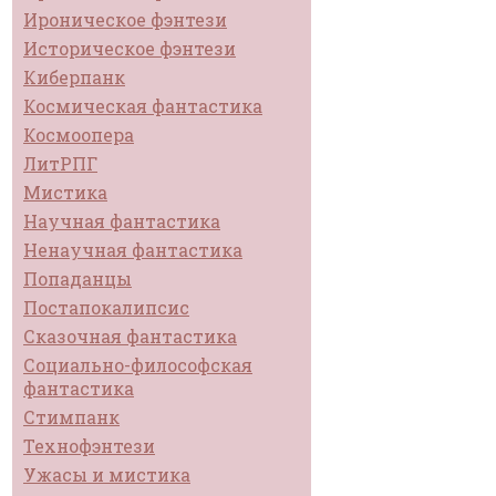
Ироническое фэнтези
Историческое фэнтези
Киберпанк
Космическая фантастика
Космоопера
ЛитРПГ
Мистика
Научная фантастика
Ненаучная фантастика
Попаданцы
Постапокалипсис
Сказочная фантастика
Социально-философская
фантастика
Стимпанк
Технофэнтези
Ужасы и мистика