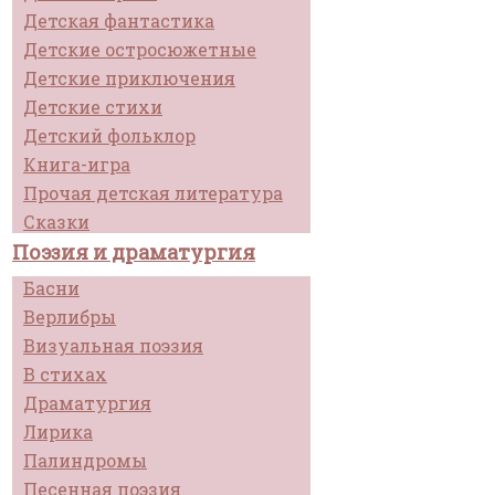
Детская фантастика
Детские остросюжетные
Детские приключения
Детские стихи
Детский фольклор
Книга-игра
Прочая детская литература
Сказки
Поэзия и драматургия
Басни
Верлибры
Визуальная поэзия
В стихах
Драматургия
Лирика
Палиндромы
Песенная поэзия