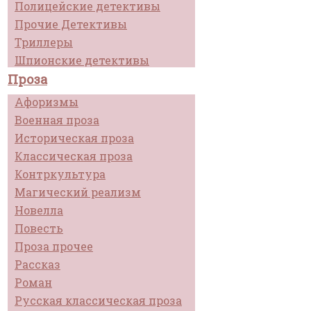
Полицейские детективы
Прочие Детективы
Триллеры
Шпионские детективы
Проза
Афоризмы
Военная проза
Историческая проза
Классическая проза
Контркультура
Магический реализм
Новелла
Повесть
Проза прочее
Рассказ
Роман
Русская классическая проза