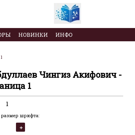
ОРЫ
НОВИНКИ
ИНФО
1
бдуллаев Чингиз Акифович -
аница 1
1
 размер шрифта: