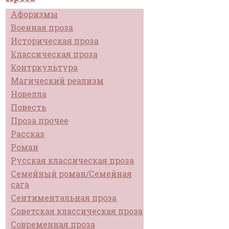
Афоризмы
Военная проза
Историческая проза
Классическая проза
Контркультура
Магический реализм
Новелла
Повесть
Проза прочее
Рассказ
Роман
Русская классическая проза
Семейный роман/Семейная
сага
Сентиментальная проза
Советская классическая проза
Современная проза