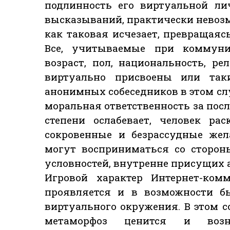
подлинность его виртуальной ли
высказываний, практически невоз
как таковая исчезает, превращаяс
Все, учитываемые при коммуни
возраст, пол, национальность, р
виртуально присвоены или так
анонимных собеседников в этом сл
моральная ответственность за пос
степени ослабевает, человек ра
сокровенные и безрассудные жел
могут восприниматься со сторон
условностей, внутренне присущих
Игровой характер Интернет-ком
проявляется и в возможности бы
виртуального окружения. В этом 
метаморфоз ценится и возна