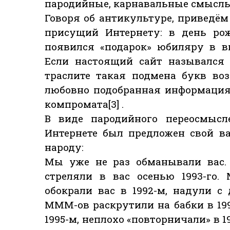
пародийные, карнавальные смыслы 
Говоря об антикультуре, приведё
присущий Интернету: в день ро
появился «подарок» юбиляру в в
Если настоящий сайт назывался lu
траслите такая подмена букв во
любовно подобранная информация
компромата[3] .
В виде пародийного переосмысл
Интернете был предложен свой в
народу:
Мы уже не раз обманывали вас. 
стреляли в вас осенью 1993-го.
обокрали вас в 1992-м, надули с
МММ-ов раскрутили на бабки в 19
1995-м, неплохо «повторничали» в 1