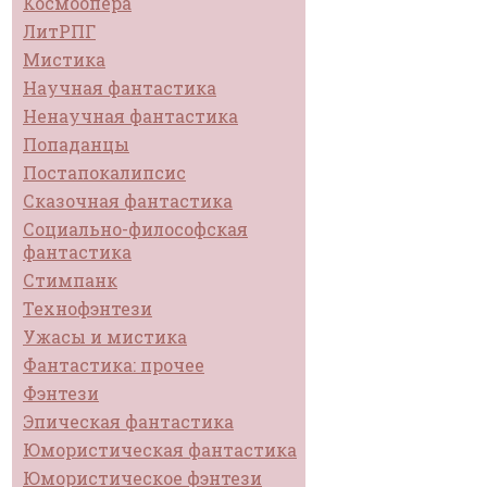
Космоопера
ЛитРПГ
Мистика
Научная фантастика
Ненаучная фантастика
Попаданцы
Постапокалипсис
Сказочная фантастика
Социально-философская
фантастика
Стимпанк
Технофэнтези
Ужасы и мистика
Фантастика: прочее
Фэнтези
Эпическая фантастика
Юмористическая фантастика
Юмористическое фэнтези