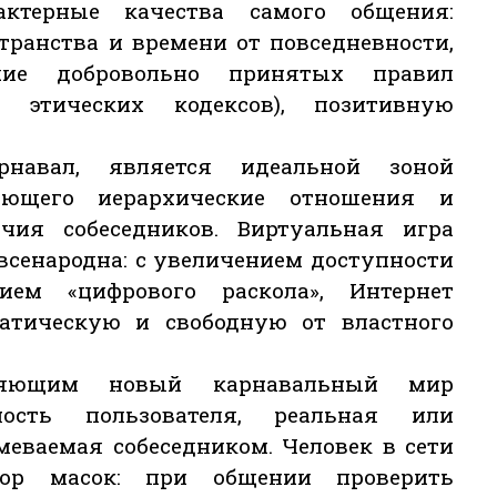
ктерные качества самого общения:
транства и времени от повседневности,
чие добровольно принятых правил
 этических кодексов), позитивную
навал, является идеальной зоной
яющего иерархические отношения и
чия собеседников. Виртуальная игра
 всенародна: с увеличением доступности
ем «цифрового раскола», Интернет
атическую и свободную от властного
ляющим новый карнавальный мир
ность пользователя, реальная или
меваемая собеседником. Человек в сети
бор масок: при общении проверить