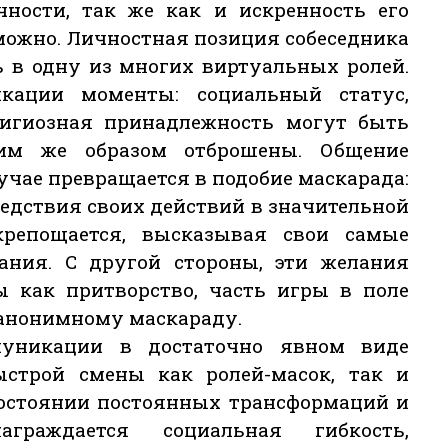
чности, так же как и искренность его
можно. Личностная позиция собеседника
ь в одну из многих виртуальных ролей.
кации моменты: социальный статус,
елигиозная принадлежность могут быть
им же образом отброшены. Общение
учае превращается в подобие маскарада:
ледствия своих действий в значительной
скрепощается, высказывая свои самые
ания. С другой стороны, эти желания
ы как притворство, часть игры в поле
 анонимному маскараду.
муникации в достаточно явном виде
строй смены как ролей-масок, так и
состоянии постоянных трансформаций и
граждается социальная гибкость,