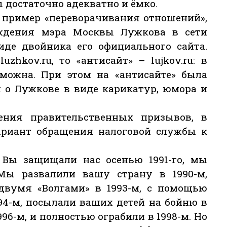
достаточно адекватно и ёмко.
м пример «переворачивания отношений»,
ждения мэра Москвы Лужкова в сети
иде двойника его официального сайта.
zhkov.ru, то «антисайт» – lujkov.ru: в
зможна. При этом на «антисайте» была
 о Лужкове в виде карикатур, юмора и
ения правительственных призывов, в
ариант обращения налоговой службы к
Вы защищали нас осенью 1991-го, мы
 Мы развалили вашу страну в 1990-м,
 двумя «Волгами» в 1993-м, с помощью
94-м, посылали ваших детей на бойню в
996-м, и полностью ограбили в 1998-м. Но