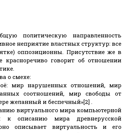
бщую политическую направленность
тивное неприятие властных структур: все
есятке) оппозиционны. Присутствие же в
ее красноречиво говорит об отношении
тике.
а о смехе:
воё: мир нарушенных отношений, мир
данных соотношений, мир свободы от
мере желанный и беспечный»[2] .
санию виртуального мира компьютерной
м к описанию мира древнерусской
оно описывает виртуальность и его