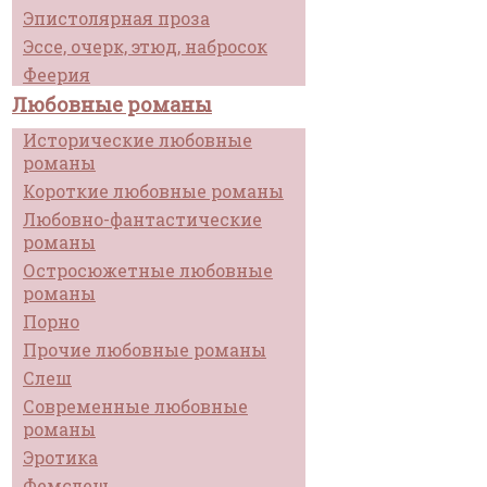
Эпистолярная проза
Эссе, очерк, этюд, набросок
Феерия
Любовные романы
Исторические любовные
романы
Короткие любовные романы
Любовно-фантастические
романы
Остросюжетные любовные
романы
Порно
Прочие любовные романы
Слеш
Современные любовные
романы
Эротика
Фемслеш