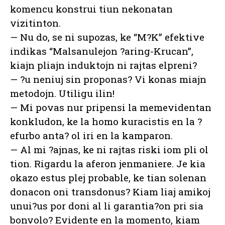
komencu konstrui tiun nekonatan
vizitinton.
— Nu do, se ni supozas, ke “M?K” efektive
indikas “Malsanulejon ?aring-Krucan”,
kiajn pliajn induktojn ni rajtas elpreni?
— ?u neniuj sin proponas? Vi konas miajn
metodojn. Utiligu ilin!
— Mi povas nur pripensi la memevidentan
konkludon, ke la homo kuracistis en la ?
efurbo anta? ol iri en la kamparon.
— Al mi ?ajnas, ke ni rajtas riski iom pli ol
tion. Rigardu la aferon jenmaniere. Je kia
okazo estus plej probable, ke tian solenan
donacon oni transdonus? Kiam liaj amikoj
unui?us por doni al li garantia?on pri sia
bonvolo? Evidente en la momento, kiam