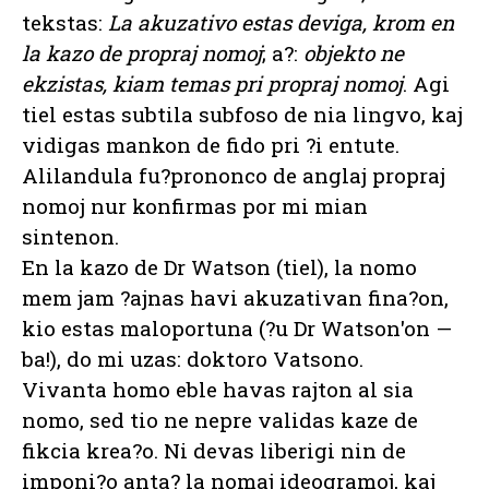
tekstas:
La akuzativo estas deviga, krom en
la kazo de propraj nomoj
; a?:
objekto ne
ekzistas, kiam temas pri propraj nomoj
. Agi
tiel estas subtila subfoso de nia lingvo, kaj
vidigas mankon de fido pri ?i entute.
Alilandula fu?prononco de anglaj propraj
nomoj nur konfirmas por mi mian
sintenon.
En la kazo de Dr Watson (tiel), la nomo
mem jam ?ajnas havi akuzativan fina?on,
kio estas maloportuna (?u Dr Watson'on —
ba!), do mi uzas: doktoro Vatsono.
Vivanta homo eble havas rajton al sia
nomo, sed tio ne nepre validas kaze de
fikcia krea?o. Ni devas liberigi nin de
imponi?o anta? la nomaj ideogramoj, kaj