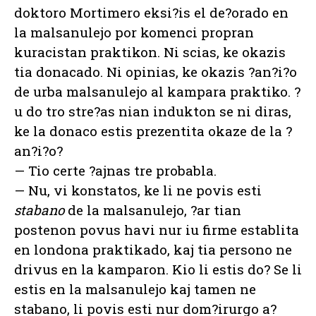
doktoro Mortimero eksi?is el de?orado en
la malsanulejo por komenci propran
kuracistan praktikon. Ni scias, ke okazis
tia donacado. Ni opinias, ke okazis ?an?i?o
de urba malsanulejo al kampara praktiko. ?
u do tro stre?as nian indukton se ni diras,
ke la donaco estis prezentita okaze de la ?
an?i?o?
— Tio certe ?ajnas tre probabla.
— Nu, vi konstatos, ke li ne povis esti
stabano
de la malsanulejo, ?ar tian
postenon povus havi nur iu firme establita
en londona praktikado, kaj tia persono ne
drivus en la kamparon. Kio li estis do? Se li
estis en la malsanulejo kaj tamen ne
stabano, li povis esti nur dom?irurgo a?