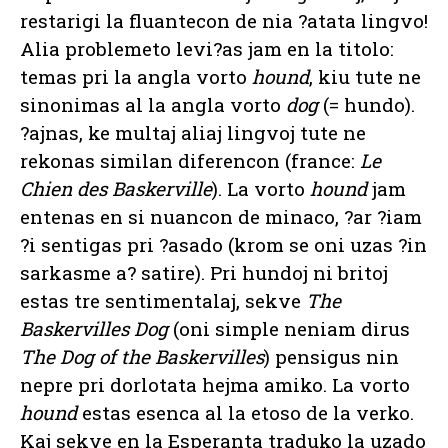
restarigi la fluantecon de nia ?atata lingvo!
Alia problemeto levi?as jam en la titolo:
temas pri la angla vorto
hound
, kiu tute ne
sinonimas al la angla vorto
dog
(= hundo).
?ajnas, ke multaj aliaj lingvoj tute ne
rekonas similan diferencon (france:
Le
Chien des Baskerville
). La vorto
hound
jam
entenas en si nuancon de minaco, ?ar ?iam
?i sentigas pri ?asado (krom se oni uzas ?in
sarkasme a? satire). Pri hundoj ni britoj
estas tre sentimentalaj, sekve
The
Baskervilles Dog
(oni simple neniam dirus
The Dog of the Baskervilles
) pensigus nin
nepre pri dorlotata hejma amiko. La vorto
hound
estas esenca al la etoso de la verko.
Kaj sekve en la Esperanta traduko la uzado