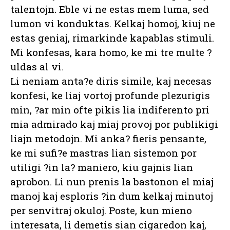
talentojn. Eble vi ne estas mem luma, sed
lumon vi konduktas. Kelkaj homoj, kiuj ne
estas geniaj, rimarkinde kapablas stimuli.
Mi konfesas, kara homo, ke mi tre multe ?
uldas al vi.
Li neniam anta?e diris simile, kaj necesas
konfesi, ke liaj vortoj profunde plezurigis
min, ?ar min ofte pikis lia indiferento pri
mia admirado kaj miaj provoj por publikigi
liajn metodojn. Mi anka? fieris pensante,
ke mi sufi?e mastras lian sistemon por
utiligi ?in la? maniero, kiu gajnis lian
aprobon. Li nun prenis la bastonon el miaj
manoj kaj esploris ?in dum kelkaj minutoj
per senvitraj okuloj. Poste, kun mieno
interesata, li demetis sian cigaredon kaj,