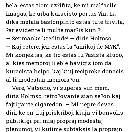
bela, estas tiom uz?ifita, ke mi malfacile
imagas, ke urba kuracisto portus ?in. La
dika metala bastonpinto estas tute trivita,
?ar evidente li multe mar?is kun ?i.
— Senmanke kredinde! — diris Holmso.
— Kaj cetere, jen estas la “amikoj de M?K”.
Mi konjektas, ke tio estas iu ?asista klubo,
al kies membroj li eble havigis iom da
kuracista helpo, kaj kiuj reciproke donacis
al li modestan memora?on.
— Vere, Vatsono, vi superas vin mem, —
diris Holmso, retro?ovante sian se?on kaj
fajrigante cigaredon. — Mi nepre devas
diri, ke en tiuj priskriboj, kiujn vi bonvolis
publikigi pri miaj propraj modestaj
plenumoj, vi kutime subtaksis la proprajn