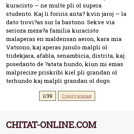
kuracisto — ne multe pli ol supera
studento. Kaj li foriris anta? kvin jaroj — la
dato trovi?as sur la bastono. Sekve via
serioza meza?a familia kuracisto
malaperas en maldensan aeron, kara mia
Vatsono, kaj aperas junulo malpli ol
tridekjara, afabla, senambicia, distrita, kaj
posedanto de ?atata hundo, kiun mi emas
malprecize priskribi kiel pli grandan ol
terhundo kaj malpli grandan ol dogo.
1/39
Следующая
CHITAT-ONLINE.COM