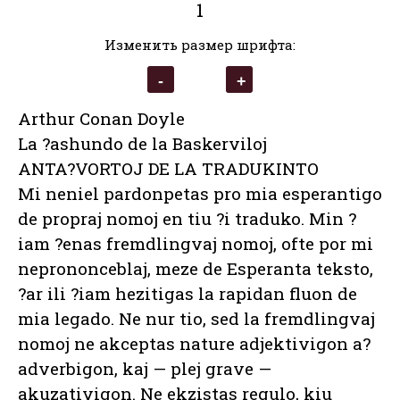
1
Изменить размер шрифта:
Arthur Conan Doyle
La ?ashundo de la Baskerviloj
ANTA?VORTOJ DE LA TRADUKINTO
Mi neniel pardonpetas pro mia esperantigo
de propraj nomoj en tiu ?i traduko. Min ?
iam ?enas fremdlingvaj nomoj, ofte por mi
neprononceblaj, meze de Esperanta teksto,
?ar ili ?iam hezitigas la rapidan fluon de
mia legado. Ne nur tio, sed la fremdlingvaj
nomoj ne akceptas nature adjektivigon a?
adverbigon, kaj — plej grave —
akuzativigon. Ne ekzistas regulo, kiu