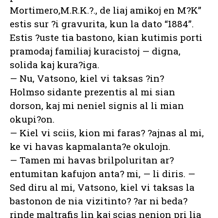
Mortimero,M.R.K.?., de liaj amikoj en M?K”
estis sur ?i gravurita, kun la dato “1884”.
Estis ?uste tia bastono, kian kutimis porti
pramodaj familiaj kuracistoj — digna,
solida kaj kura?iga.
— Nu, Vatsono, kiel vi taksas ?in?
Holmso sidante prezentis al mi sian
dorson, kaj mi neniel signis al li mian
okupi?on.
— Kiel vi sciis, kion mi faras? ?ajnas al mi,
ke vi havas kapmalanta?e okulojn.
— Tamen mi havas brilpoluritan ar?
entumitan kafujon anta? mi, — li diris. —
Sed diru al mi, Vatsono, kiel vi taksas la
bastonon de nia vizitinto? ?ar ni beda?
rinde maltrafis lin kaj scias nenion pri lia