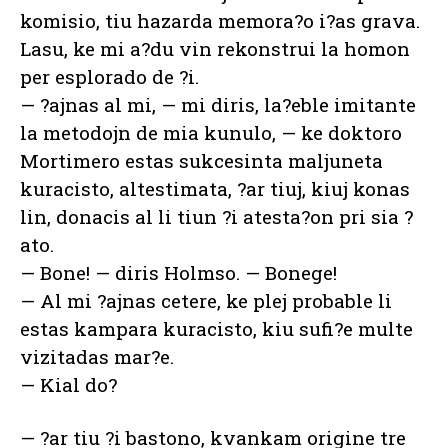
komisio, tiu hazarda memora?o i?as grava.
Lasu, ke mi a?du vin rekonstrui la homon
per esplorado de ?i.
— ?ajnas al mi, — mi diris, la?eble imitante
la metodojn de mia kunulo, — ke doktoro
Mortimero estas sukcesinta maljuneta
kuracisto, altestimata, ?ar tiuj, kiuj konas
lin, donacis al li tiun ?i atesta?on pri sia ?
ato.
— Bone! — diris Holmso. — Bonege!
— Al mi ?ajnas cetere, ke plej probable li
estas kampara kuracisto, kiu sufi?e multe
vizitadas mar?e.
— Kial do?
— ?ar tiu ?i bastono, kvankam origine tre