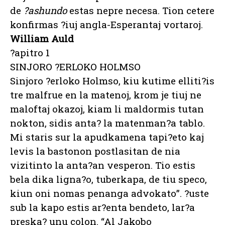
de
?ashundo
estas nepre necesa. Tion cetere
konfirmas ?iuj angla-Esperantaj vortaroj.
William Auld
?apitro 1
SINJORO ?ERLOKO HOLMSO
Sinjoro ?erloko Holmso, kiu kutime elliti?is
tre malfrue en la matenoj, krom je tiuj ne
maloftaj okazoj, kiam li maldormis tutan
nokton, sidis anta? la matenman?a tablo.
Mi staris sur la apudkamena tapi?eto kaj
levis la bastonon postlasitan de nia
vizitinto la anta?an vesperon. Tio estis
bela dika ligna?o, tuberkapa, de tiu speco,
kiun oni nomas penanga advokato”. ?uste
sub la kapo estis ar?enta bendeto, lar?a
preska? unu colon. “Al Jakobo