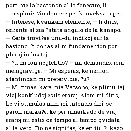
portinte la bastonon al la fenestro, li
traesploris ?in denove per konveksa lupeo.
— Interese, kvankam elemente, — li diris,
reirante al sia ?atata angulo de la kanapo.
— Certe trovi?as unu-du indikoj sur la
bastono. ?i donas al ni fundamenton por
pluraj induktoj.
— ?u mi ion neglektis? — mi demandis, iom
memgravige. — Mi esperas, ke nenion
atentindan mi pretervidis, ?u?
— Mi timas, kara mia Vatsono, ke plimultaj
viaj konkludoj estis eraraj. Kiam mi diris,
ke vi stimulas min, mi intencis diri, se
paroli malka?e, ke per rimarkado de viaj
eraroj mi estis de tempo al tempo gvidata
al la vero. Tio ne signifas, ke en tiu ?i kazo