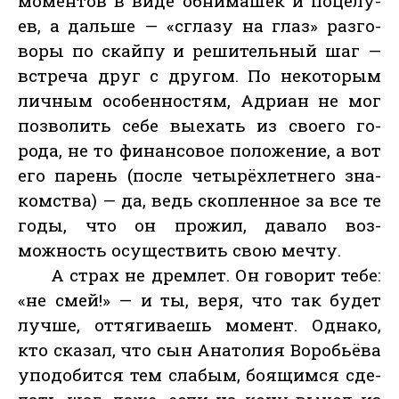
мо­мен­тов в ви­де об­ни­машек и по­целу­
ев, а даль­ше — «сгла­зу на глаз» раз­го­
воры по скай­пу и ре­шитель­ный шаг —
встре­ча друг с дру­гом. По не­кото­рым
лич­ным осо­бен­ностям, Ад­ри­ан не мог
поз­во­лить се­бе вы­ехать из сво­его го­
рода, не то фи­нан­со­вое по­ложе­ние, а вот
его па­рень (пос­ле че­тырёх­летне­го зна­
комс­тва) — да, ведь скоп­ленное за все те
го­ды, что он про­жил, да­вало воз­
можность осу­щес­твить свою меч­ту.
А страх не дрем­лет. Он го­ворит те­бе:
«не смей!» — и ты, ве­ря, что так бу­дет
луч­ше, от­тя­гива­ешь мо­мент. Од­на­ко,
кто ска­зал, что сын Ана­толия Во­робь­ёва
упо­добит­ся тем сла­бым, бо­ящим­ся сде­