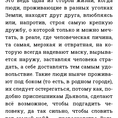
Это ведь од­на из сто­рон жиз­ни, ког­да
лю­ди, про­жива­ющие в раз­ных угол­ках
Зем­ли, на­ходят друг дру­га, влюб­ля­ясь
или, нап­ро­тив, строя са­мую креп­кую
друж­бу, о ко­торой толь­ко и мож­но меч­
тать, в ре­але, где че­лове­чес­кая ли­чина,
та са­мая, мер­зкая и от­врат­ная, на ко­
торую всег­да на­дева­ют мас­ку, вы­рыва­
ет­ся на­ружу, зас­тавляя че­лове­ка стра­
дать, а се­бе дос­тавлять тем са­мым удо­
воль­ствие. Та­кие лю­ди нын­че про­жива­
ют под бо­ком (то есть, в род­ном го­роде),
их сле­ду­ет ос­те­регать­ся, по­тому как, по­
доб­но прис­пешни­кам Дь­яво­ла, сде­ла­ют
всё воз­можное, что­бы под­га­дить че­
лове­ку, да так силь­но, что­бы сло­вить