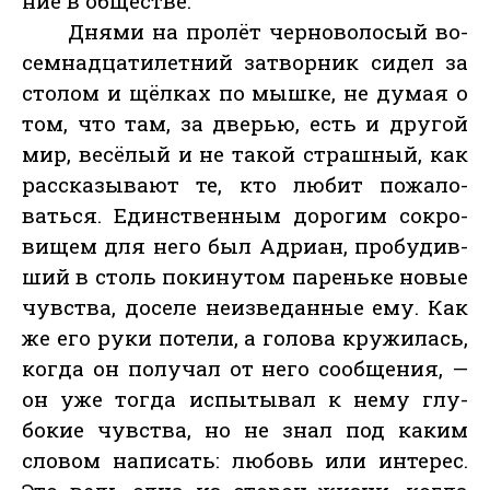
ние в об­щес­тве.
Дня­ми на про­лёт чер­но­воло­сый во­
сем­надца­тилет­ний зат­ворник си­дел за
сто­лом и щёл­ках по мыш­ке, не ду­мая о
том, что там, за дверью, есть и дру­гой
мир, ве­сёлый и не та­кой страш­ный, как
рас­ска­зыва­ют те, кто лю­бит по­жало­
вать­ся. Единс­твен­ным до­рогим сок­ро­
вищем для не­го был Ад­ри­ан, про­будив­
ший в столь по­кину­том па­рень­ке но­вые
чувс­тва, до­селе не­из­ве­дан­ные ему. Как
же его ру­ки по­тели, а го­лова кру­жилась,
ког­да он по­лучал от не­го со­об­ще­ния, —
он уже тог­да ис­пы­тывал к не­му глу­
бокие чувс­тва, но не знал под ка­ким
сло­вом на­писать: лю­бовь или ин­те­рес.