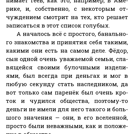
нима­ет ге­ев, как это, нап­ри­мер, в Аме­
рике, и, собс­твен­но, с не­кото­рым от­
чужде­ни­ем смот­рит на тех, кто ре­ша­ет
за­писать­ся в этот спи­сок го­лубых.
А на­чалось всё с прос­то­го, ба­наль­но­
го зна­комс­тва и при­нятия се­бя та­кими,
ка­кими они есть на са­мом де­ле. Фё­дор,
сын од­ной очень ува­жа­емой семьи, сла­
вящей­ся сво­ими бу­лоч­ны­ми из­де­ли­
ями, был всег­да при день­гах и мог в
лю­бую се­кун­ду стать нас­ледни­ком, да
вот толь­ко сам па­ренёк был очень кро­
ток и чу­дил­ся об­щес­тва, по­это­му-то
день­ги не име­ли для не­го та­кого и боль­
шо­го зна­чения — они, в его все­лен­ной,
прос­то бы­ли не­важ­ны­ми, как и по­ложе­