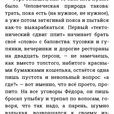
бы­ло. Че­лове­чес­кая при­рода та­кова:
трать, по­ка есть (на нуж­ное, не нуж­ное),
а уже по­том за­тяги­вай по­яса и пы­тай­ся
как-то вы­караб­кать­ся. Пер­вый «тек­то­
ничес­кий сдвиг плит» на­чина­ет брать
своё «сло­во» с ба­ловс­тва: ту­сов­ки и гу­
лян­ки, ве­черин­ки и до­рогие рес­то­раны
на двад­цать пер­сон, — не за­меча­ешь,
как вмес­то тол­сто­го, на­бито­го крас­ны­
ми бу­маж­ка­ми ко­шель­ка, ос­та­ёт­ся од­на
лишь пус­то­та и не­воль­ный воп­рос: «а
где?» — вот имен­но, что всё про­ето, про­
пито. На все уго­воры Фё­дора, он лишь
бро­сал улыб­ку и тре­пал по во­лосам, го­
воря, что так на­до, а па­рень, шум­но
взды­хая, воз­вра­щал­ся к сво­ему из­