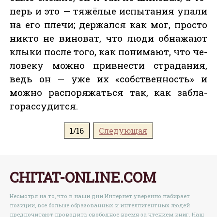
перь и это — тя­жёлые ис­пы­тания упа­ли
на его пле­чи; дер­жался как мог, прос­то
ник­то не ви­новат, что лю­ди об­на­жа­ют
клы­ки пос­ле то­го, как по­нима­ют, что че­
лове­ку мож­но прив­нести стра­дания,
ведь он — уже их «собс­твен­ность» и
мож­но рас­по­ряжать­ся так, как заб­ла­
горас­су­дит­ся.
1/16
Следующая
CHITAT-ONLINE.COM
Несмотря на то, что в наши дни Интернет уверенно набирает
позиции, все больше образованных и интеллигентных людей
предпочитают проводить свободное время за чтением книг. Наш