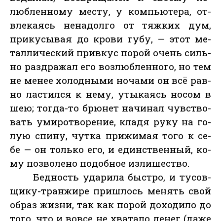
люблен­но­му мес­ту, у компь­юте­ра, от­
вле­ка­ясь не­надол­го от тяж­ких дум,
при­кусы­вая до кро­ви гу­бу, — этот ме­
тал­ли­чес­кий прив­кус по­рой очень силь­
но раз­дра­жал его воз­люблен­но­го, но тем
не ме­нее хо­лод­ны­ми но­чами он всё рав­
но лас­тился к не­му, уты­ка­ясь но­сом в
шею; тог­да-то брю­нет на­чинал чувс­тво­
вать уми­рот­во­рение, кла­дя ру­ку на го­
лую спи­ну, чут­ка при­жимая то­го к се­
бе — он толь­ко его, и единс­твен­ный, ко­
му поз­во­лено по­доб­ное из­ли­шес­тво.
Бед­ность уда­рила быс­тро, и ту­сов­
щи­ку-тран­жи­ре приш­лось ме­нять свой
об­раз жиз­ни, так как по­рой до­ходи­ло до
то­го, что и вов­се не хва­тало де­нег (да­же