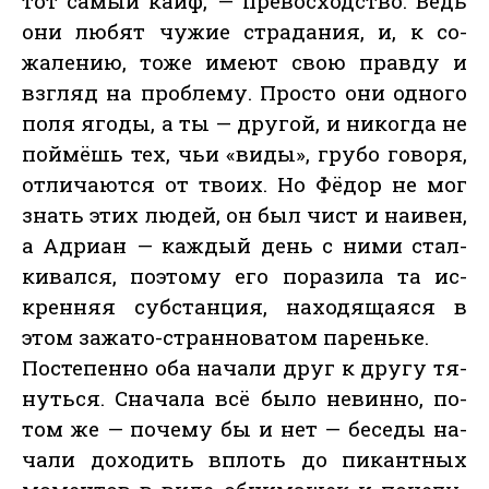
тот са­мый кайф, — пре­вос­ходс­тво. Ведь
они лю­бят чу­жие стра­дания, и, к со­
жале­нию, то­же име­ют свою прав­ду и
взгляд на проб­ле­му. Прос­то они од­но­го
по­ля яго­ды, а ты — дру­гой, и ни­ког­да не
пой­мёшь тех, чьи «ви­ды», гру­бо го­воря,
от­ли­ча­ют­ся от тво­их. Но Фё­дор не мог
знать этих лю­дей, он был чист и на­ивен,
а Ад­ри­ан — каж­дый день с ни­ми стал­
ки­вал­ся, по­это­му его по­рази­ла та ис­
крен­няя суб­стан­ция, на­ходя­ща­яся в
этом за­жато-стран­но­ватом па­рень­ке.
Пос­те­пен­но оба на­чали друг к дру­гу тя­
нуть­ся. Сна­чала всё бы­ло не­вин­но, по­
том же — по­чему бы и нет — бе­седы на­
чали до­ходить вплоть до пи­кан­тных