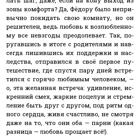
лать шаг, да­же, ес­ли на ко­ну вы­ход из
зо­ны ком­форта? Да, Фё­дору бы­ло неп­ри­
выч­но по­кидать свою ком­на­ту, но он
ре­шите­лен, ведь лю­бовь к воз­люблен­но­
му все нев­зго­ды пре­одо­лева­ет. Так, по­
ругав­шись в ито­ге с ро­дите­лями и нав­
сегда ли­шив­шись их под­дер­жки и нас­
ледс­тва, от­пра­вил­ся в своё пер­вое пу­
тешес­твие, где спус­тя па­ру дней встре­
тил­ся с го­рячо лю­бимым че­лове­ком, —
о, эта же­лан­ная встре­ча: удив­ле­ние, ис­
крен­ний смех, жар­кие по­целуи и стрем­
ле­ние быть друг с дру­гом, под ритм од­
но­го сер­дца, жи­вя счас­тли­во, не смот­ря
да­же на то, что они оба — пар­ни (ка­кая
раз­ни­ца — лю­бовь про­ща­ет всё!).