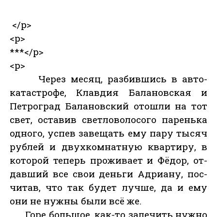
</p>
<p>
***</p>
<p>
Че­рез ме­сяц, раз­бившись в ав­то­
катас­тро­фе, Клав­дия Ба­ланов­ская и
Пет­роград Ба­ланов­ский отош­ли на тот
свет, ос­та­вив свет­ло­воло­сого па­рень­ка
од­но­го, ус­пев за­вещать ему па­ру ты­сяч
руб­лей и двух­комнат­ную квар­ти­ру, в
ко­торой те­перь про­жива­ет и Фё­дор, от­
давший все свои день­ги Ад­ри­ану, пос­
чи­тав, что так бу­дет луч­ше, да и ему
они не нуж­ны бы­ли всё же.
Го­ре боль­шое, как-то за­лечить нуж­но