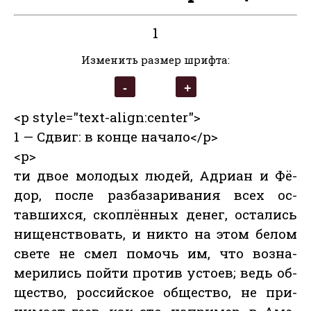
1
Изменить размер шрифта:
<p style="text-align:center">
1 — Сдвиг: в конце начало</p>
<p>
ти двое мо­лодых лю­дей, Ад­ри­ан и Фё­
дор, пос­ле раз­ба­зари­вания всех ос­
тавших­ся, скоп­лённых де­нег, ос­та­лись
ни­щенс­тво­вать, и ник­то на этом бе­лом
све­те не смел по­мочь им, что воз­на­
мери­лись пой­ти про­тив ус­то­ев; ведь об­
щес­тво, рос­сий­ское об­щес­тво, не при­