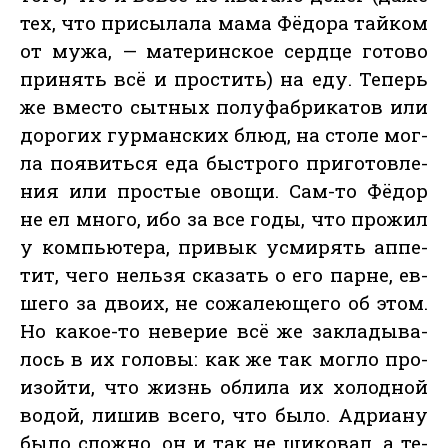
тех, что при­сыла­ла ма­ма Фё­дора тай­ком
от му­жа, — ма­терин­ское сер­дце го­тово
при­нять всё и прос­тить) на еду. Те­перь
же вмес­то сыт­ных по­луфаб­ри­катов или
до­рогих гур­ман­ских блюд, на сто­ле мог­
ла по­явить­ся еда быс­тро­го при­готов­ле­
ния или прос­тые ово­щи. Сам-то Фё­дор
не ел мно­го, ибо за все го­ды, что про­жил
у компь­юте­ра, при­вык ус­ми­рять ап­пе­
тит, че­го нель­зя ска­зать о его пар­не, ев­
ше­го за дво­их, не со­жале­юще­го об этом.
Но ка­кое-то не­верие всё же зак­ла­дыва­
лось в их го­ловы: как же так мог­ло про­
изой­ти, что жизнь об­ли­ла их хо­лод­ной
во­дой, ли­шив все­го, что бы­ло. Ад­ри­ану
бы­ло слож­но, он и так не ши­ковал, а те­