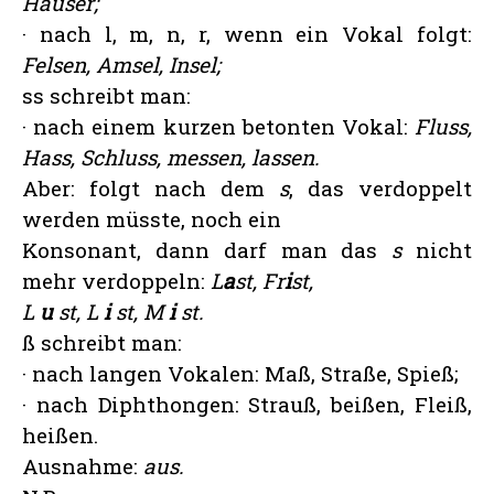
Häuser;
· nach l, m, n, r, wenn ein Vokal folgt:
Felsen, Amsel, Insel;
ss schreibt man:
· nach einem kurzen betonten Vokal:
Fluss,
Hass, Schluss,
messen, lassen.
Aber: folgt nach dem
s
, das verdoppelt
werden müsste, noch ein
Konsonant, dann darf man das
s
nicht
mehr verdoppeln:
L
a
st, Fr
i
st,
L
u
st, L
i
st, M
i
st.
ß schreibt man:
· nach langen Vokalen: Maß, Straße, Spieß;
· nach Diphthongen: Strauß, beißen, Fleiß,
heißen.
Ausnahme:
aus.