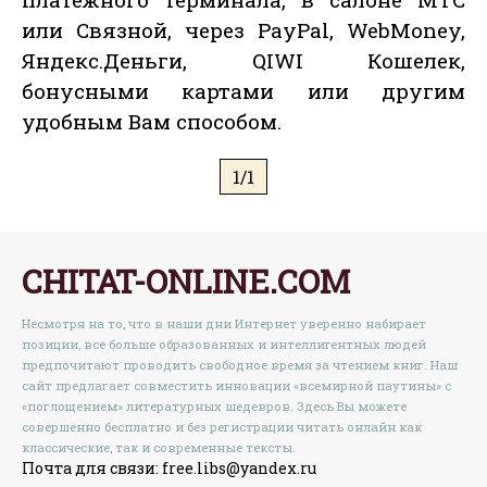
или Связной, через PayPal, WebMoney,
Яндекс.Деньги, QIWI Кошелек,
бонусными картами или другим
удобным Вам способом.
1/1
CHITAT-ONLINE.COM
Несмотря на то, что в наши дни Интернет уверенно набирает
позиции, все больше образованных и интеллигентных людей
предпочитают проводить свободное время за чтением книг. Наш
сайт предлагает совместить инновации «всемирной паутины» с
«поглощением» литературных шедевров. Здесь Вы можете
совершенно бесплатно и без регистрации читать онлайн как
классические, так и современные тексты.
Почта для связи: free.libs@yandex.ru