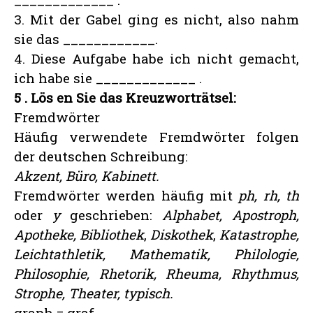
3. Mit der Gabel ging es nicht, also nahm
sie das ____________.
4. Diese Aufgabe habe ich nicht gemacht,
ich habe sie _____________ .
5
. Lös en Sie das Kreuzworträtsel:
Fremdwörter
Häufig verwendete Fremdwörter folgen
der deutschen Schreibung:
Akzent, Büro, Kabinett.
Fremdwörter werden häufig mit
ph, rh, th
oder
y
geschrieben:
Alphabet, Apostroph,
Apotheke, Bibliothek
,
Diskothek
,
Katastrophe,
Leichtathletik, Mathematik, Philologie,
Philosophie, Rhetorik, Rheuma, Rhythmus,
Strophe, Theater, typisch.
graph = graf