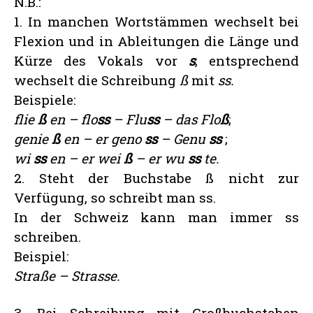
N.B.:
1. In manchen Wortstämmen wechselt bei
Flexion und in Ableitungen die Länge und
Kürze des Vokals vor
s
; entsprechend
wechselt die Schreibung
ß
mit
ss.
Beispiele:
flie
ß
en –
flo
ss
– Flu
ss
– das Flo
ß
;
genie
ß
en – er geno
ss
– Genu
ss
;
wi
ss
en – er wei
ß
– er wu
ss
te.
2. Steht der Buchstabe ß nicht zur
Verfügung, so schreibt man ss.
In der Schweiz kann man immer ss
schreiben.
Beispiel:
Straße – Strasse.
3. Bei Schreibung mit Großbuchstaben