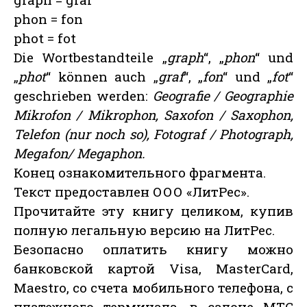
phon = fon
phot = fot
Die Wortbestandteile „
graph
“, „
phon
“ und
„
phot
“ können auch „
graf
“, „
fon
“ und „
fot
“
geschrieben werden:
Geografie / Geographie
Mikrofon / Mikrophon, Saxofon / Saxophon,
Telefon (nur noch so), Fotograf / Photograph,
Megafon/ Megaphon.
Конец ознакомительного фрагмента.
Текст предоставлен ООО «ЛитРес».
Прочитайте эту книгу целиком, купив
полную легальную версию на ЛитРес.
Безопасно оплатить книгу можно
банковской картой Visa, MasterCard,
Maestro, со счета мобильного телефона, с
платежного терминала, в салоне МТС