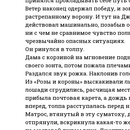
принялся прокладывать себе путь 
Ветер наконец одержал победу, и зо
растрепанному ворону. И тут на Дж
действовал машинально, позабыв о
ни с чем не сравнимое чувство пол
чрезвычайно опасных ситуациях.
Он ринулся в толпу.
Дама с корзиной на мгновение подн
своего зонта, потом пожала плечам
Раздался звук рожка. Наклонив гол
Из «Розы и короны» выскакивали л
лошади сгрудились, расчищая мест
прибыла почтовая карета, а дождь 
вперед, толпа расступалась перед 
Матрос, втянутый в эту суматоху,
отпрянули, вскрикнула какая-то ж