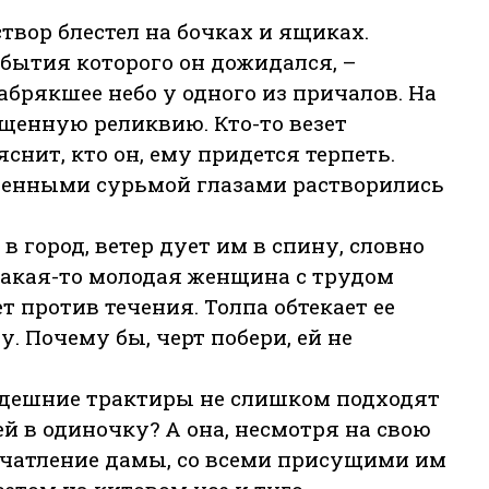
твор блестел на бочках и ящиках.
бытия которого он дожидался, –
абрякшее небо у одного из причалов. На
ященную реликвию. Кто-то везет
снит, кто он, ему придется терпеть.
еденными сурьмой глазами растворились
 город, ветер дует им в спину, словно
 Какая-то молодая женщина с трудом
т против течения. Толпа обтекает ее
у. Почему бы, черт побери, ей не
здешние трактиры не слишком подходят
 в одиночку? А она, несмотря на свою
ечатление дамы, со всеми присущими им