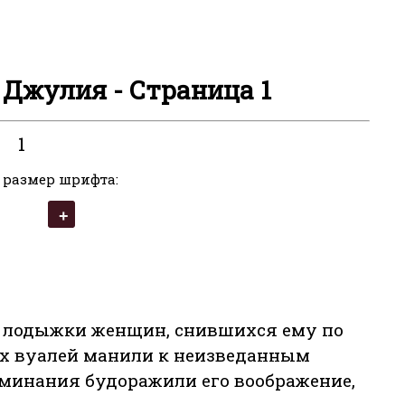
с Джулия - Страница 1
1
 размер шрифта:
и лодыжки женщин, снившихся ему по
ых вуалей манили к неизведанным
минания будоражили его воображение,