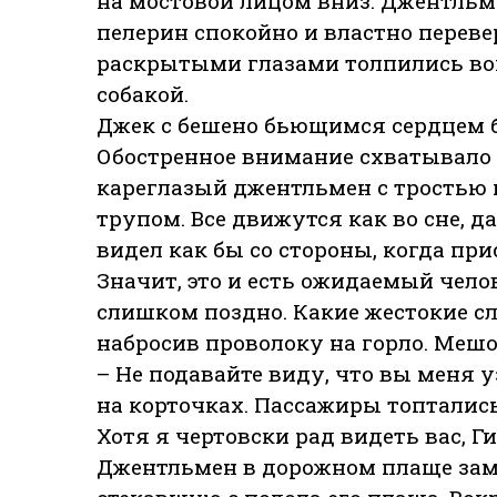
на мостовой лицом вниз. Джентль
пелерин спокойно и властно перевер
раскрытыми глазами толпились вок
собакой.
Джек с бешено бьющимся сердцем б
Обостренное внимание схватывало к
кареглазый джентльмен с тростью 
трупом. Все движутся как во сне, 
видел как бы со стороны, когда при
Значит, это и есть ожидаемый чело
слишком поздно. Какие жестокие сл
набросив проволоку на горло. Мешок
– Не подавайте виду, что вы меня у
на корточках. Пассажиры топтались
Хотя я чертовски рад видеть вас, Ги
Джентльмен в дорожном плаще заме