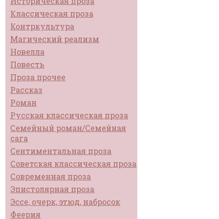
Историческая проза
Классическая проза
Контркультура
Магический реализм
Новелла
Повесть
Проза прочее
Рассказ
Роман
Русская классическая проза
Семейный роман/Семейная
сага
Сентиментальная проза
Советская классическая проза
Современная проза
Эпистолярная проза
Эссе, очерк, этюд, набросок
Феерия