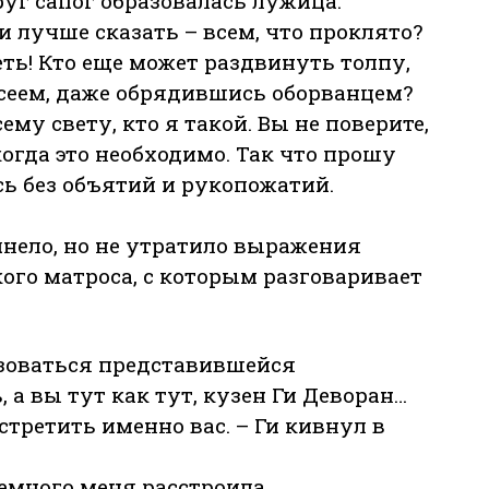
руг сапог образовалась лужица.
ли лучше сказать – всем, что проклято?
еть! Кто еще может раздвинуть толпу,
сеем, даже обрядившись оборванцем?
ему свету, кто я такой. Вы не поверите,
огда это необходимо. Так что прошу
ь без объятий и рукопожатий.
нело, но не утратило выражения
ого матроса, с которым разговаривает
ьзоваться представившейся
а вы тут как тут, кузен Ги Деворан…
встретить именно вас. – Ги кивнул в
немного меня расстроила.