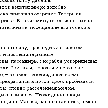
сквозь толпу дальше.
нтик взлетел вверх подобно
ека снизошло озарение. Теперь он
 риске. В такие минуты он испытывал
ноты жизни, посещавшее его только в
яла голову, проследив за полетом
и и поспешила дальше.
овы, пассажиры с корабля ускорили шаг.
юди. Экипажи, повозки и верховые
о, – в самое неподходящее время
превратился в потоп. Джек пробивался
ним, словно рассеченная мечом.
 дико озирался. Неожиданно люди
енщина. Матрос, распластавшись, лежал