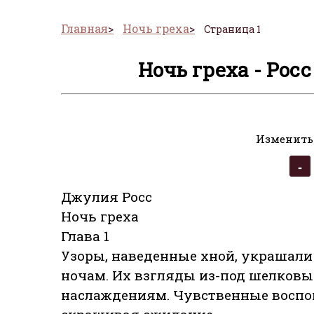
Главная
Ночь греха
Страница 1
Ночь греха - Рос
Изменить
Джулия Росс
Ночь греха
Глава 1
Узоры, наведенные хной, украшал
ночам. Их взгляды из-под шелков
наслаждениям. Чувственные воспо