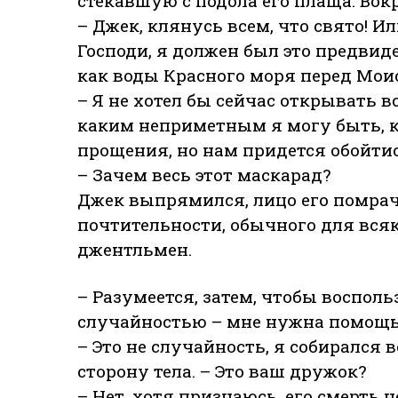
стекавшую с подола его плаща. Вок
– Джек, клянусь всем, что свято! И
Господи, я должен был это предвид
как воды Красного моря перед Мои
– Я не хотел бы сейчас открывать вс
каким неприметным я могу быть, к
прощения, но нам придется обойтис
– Зачем весь этот маскарад?
Джек выпрямился, лицо его помрач
почтительности, обычного для всяк
джентльмен.
– Разумеется, затем, чтобы воспол
случайностью – мне нужна помощь, 
– Это не случайность, я собирался 
сторону тела. – Это ваш дружок?
– Нет, хотя признаюсь, его смерть 