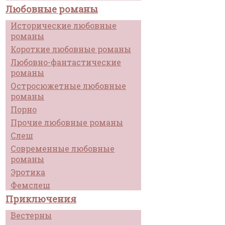
Любовные романы
Исторические любовные
романы
Короткие любовные романы
Любовно-фантастические
романы
Остросюжетные любовные
романы
Порно
Прочие любовные романы
Слеш
Современные любовные
романы
Эротика
Фемслеш
Приключения
Вестерны