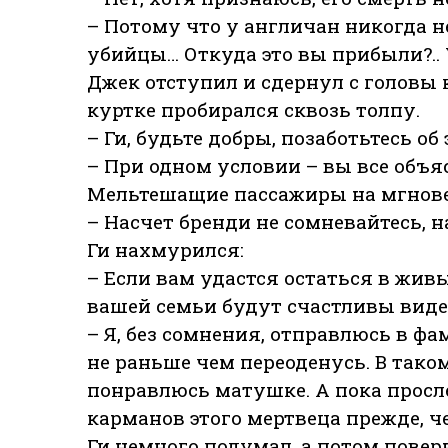
– Потому что у англичан никогда не
убийцы… Откуда это вы прибыли?..
Джек отступил и сдернул с головы
куртке пробирался сквозь толпу.
– Ги, будьте добры, позаботьтесь об
– При одном условии – вы все объя
Мельтешащие пассажиры на мгнове
– Насчет бренди не сомневайтесь, 
Ги нахмурился:
– Если вам удастся остаться в живы
вашей семьи будут счастливы видет
– Я, без сомнения, отправлюсь в ф
не раньше чем переоденусь. В таком
понравлюсь матушке. А пока просле
карманов этого мертвеца прежде, ч
Ги немного подумал, а потом повер