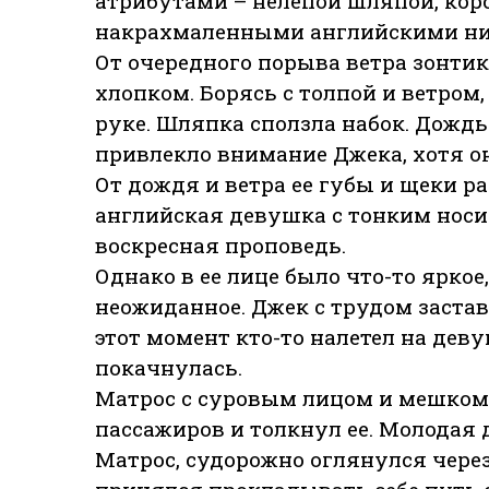
атрибутами – нелепой шляпой, корс
накрахмаленными английскими н
От очередного порыва ветра зонтик
хлопком. Борясь с толпой и ветро
руке. Шляпка сползла набок. Дождь 
привлекло внимание Джека, хотя он 
От дождя и ветра ее губы и щеки 
английская девушка с тонким носи
воскресная проповедь.
Однако в ее лице было что-то яркое
неожиданное. Джек с трудом застави
этот момент кто-то налетел на дев
покачнулась.
Матрос с суровым лицом и мешком 
пассажиров и толкнул ее. Молодая 
Матрос, судорожно оглянулся через