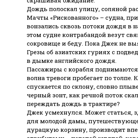
скрашивая ожидание.
Дождь полоскал улицу, соляной рас
Мачты «Рискованного» – судна, при
вонзались сквозь потоки дождя в н
этом судне контрабандой везут св
сокровище и беду. Пока Джек не выя
Грезы об азиатских гуриях с подв
в дымке английского дождя.
Пассажиры с корабля поднимаются в
волна тревоги пробегает по толпе.
спускается по склону, словно плыве
черный зонт, как речной поток скал
переждать дождь в трактире?
Джек усмехнулся. Может статься, 
для молодой дамы, путешествующей
дурацкую корзину, производит вп