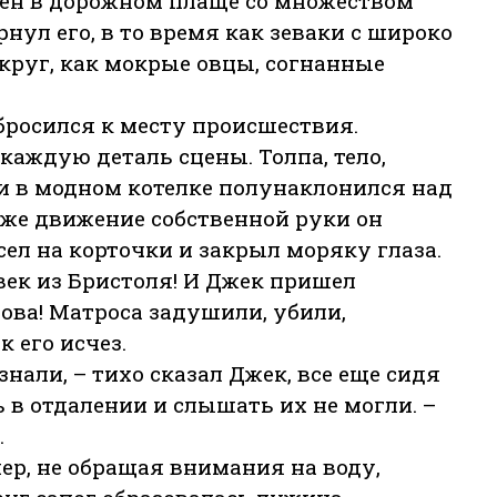
мен в дорожном плаще со множеством
нул его, в то время как зеваки с широко
руг, как мокрые овцы, согнанные
росился к месту происшествия.
аждую деталь сцены. Толпа, тело,
и в модном котелке полунаклонился над
даже движение собственной руки он
сел на корточки и закрыл моряку глаза.
век из Бристоля! И Джек пришел
ова! Матроса задушили, убили,
 его исчез.
знали, – тихо сказал Джек, все еще сидя
 в отдалении и слышать их не могли. –
.
р, не обращая внимания на воду,