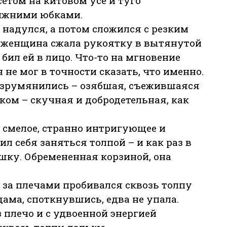
етом на китовом усе и туго
ижними юбками.
 надулся, а потом сложился с резким
м, женщина сжала рукоятку в вытянутой
бил ей в лицо. Что-то на мгновение
не мог в точности сказать, что именно.
разрумянились – озябшая, съежившаяся
ком – скучная и добродетельная, как
, смелое, странно интригующее и
л себя заняться толпой – и как раз в
ушку. Обремененная корзиной, она
за плечами пробивался сквозь толпу
дама, споткнувшись, едва не упала.
 плечо и с удвоенной энергией