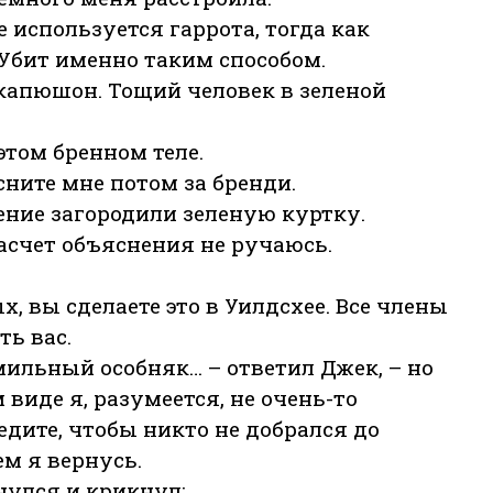
 используется гаррота, тогда как
 Убит именно таким способом.
 капюшон. Тощий человек в зеленой
 этом бренном теле.
сните мне потом за бренди.
ние загородили зеленую куртку.
насчет объяснения не ручаюсь.
х, вы сделаете это в Уилдсхее. Все члены
ь вас.
амильный особняк… – ответил Джек, – но
 виде я, разумеется, не очень-то
дите, чтобы никто не добрался до
ем я вернусь.
нулся и крикнул: