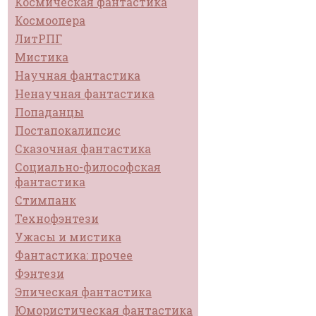
Космическая фантастика
Космоопера
ЛитРПГ
Мистика
Научная фантастика
Ненаучная фантастика
Попаданцы
Постапокалипсис
Сказочная фантастика
Социально-философская
фантастика
Стимпанк
Технофэнтези
Ужасы и мистика
Фантастика: прочее
Фэнтези
Эпическая фантастика
Юмористическая фантастика