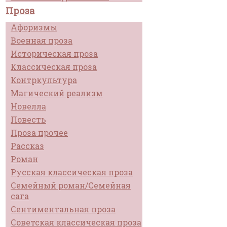
Проза
Афоризмы
Военная проза
Историческая проза
Классическая проза
Контркультура
Магический реализм
Новелла
Повесть
Проза прочее
Рассказ
Роман
Русская классическая проза
Семейный роман/Семейная
сага
Сентиментальная проза
Советская классическая проза