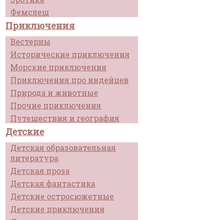
Фемслеш
Приключения
Вестерны
Исторические приключения
Морские приключения
Приключения про индейцев
Природа и животные
Прочие приключения
Путешествия и география
Детские
Детская образовательная
литература
Детская проза
Детская фантастика
Детские остросюжетные
Детские приключения