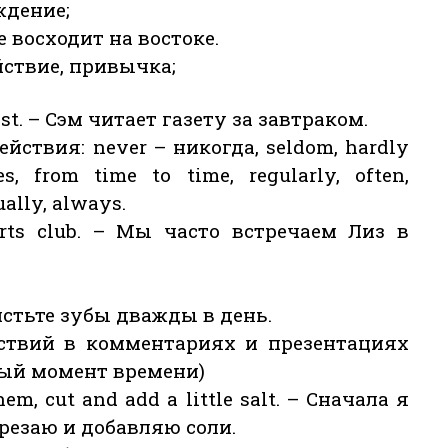
ждение;
нце восходит на востоке.
йствие, привычка;
ast. – Сэм читает газету за завтраком.
йствия: never – никогда, seldom, hardly
es, from time to time, regularly, often,
ally, always.
ports club. – Мы часто встречаем Лиз в
 Чистьте зубы дважды в день.
йствий в комментариях и презентациях
ый момент времени)
them, cut and add a little salt. – Сначала я
резаю и добавляю соли.