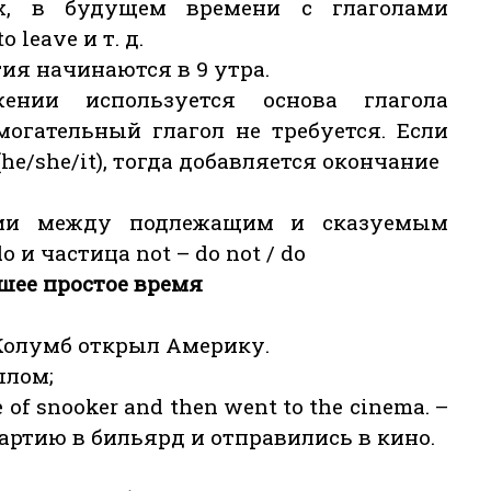
ях, в будущем времени с глаголами
o leave и т. д.
нятия начинаются в 9 утра.
ении используется основа глагола
могательный глагол не требуется. Если
(he/she/it), тогда добавляется окончание
нии между подлежащим и сказуемым
 и частица not – do not / do
едшее простое время
– Колумб открыл Америку.
шлом;
me of snooker and then went to the cinema. –
артию в бильярд и отправились в кино.