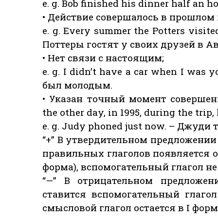
e. g. Bob finished his dinner half an
• Действие совершалось в прошлом 
e. g. Every summer the Potters visite
Поттеры гостят у своих друзей в А
• Нет связи с настоящим;
e. g. I didn’t have a car when I wa
был молодым.
• Указан точный момент совершени
the other day, in 1995, during the trip
e. g. Judy phoned just now. – Джуди
“+” В утвердительном предложении 
правильных глаголов появляется о
форма), вспомогательный глагол не
“—” В отрицательном предложе
ставится вспомогательный глагол 
смысловой глагол остается в I форм