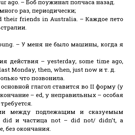
 hour ago. – Боб поужинал полчаса назад.
много раз, периодически;
d their friends in Australia. – Каждое лето
встралии.
s young. – У меня не было машины, когда я
я действия – yesterday, some time ago,
, last Monday, then, when, just now и т. д.
 только что позвонила.
основной глагол ставится вo II форму (у
кончание – ed, у неправильных – особая
 требуется.
нии между подлежащим и сказуемым
did и частица not – did not/ didn’t, а
е, без окончания.