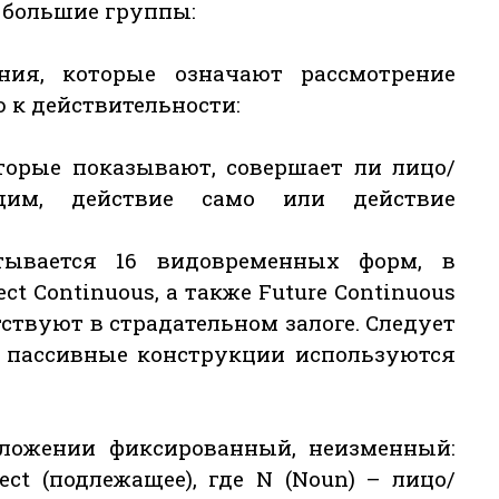
 большие группы:
ия, которые означают рассмотрение
 к действительности:
торые показывают, совершает ли лицо/
щим, действие само или действие
тывается 16 видовременных форм, в
ct Continuous, а также Future Continuous
утствуют в страдательном залоге. Следует
е пассивные конструкции используются
ложении фиксированный, неизменный:
ct (подлежащее), где N (Noun) – лицо/