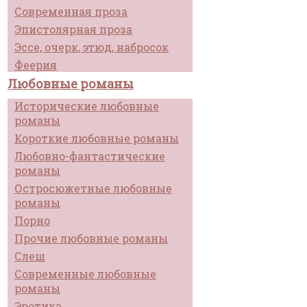
Современная проза
Эпистолярная проза
Эссе, очерк, этюд, набросок
Феерия
Любовные романы
Исторические любовные
романы
Короткие любовные романы
Любовно-фантастические
романы
Остросюжетные любовные
романы
Порно
Прочие любовные романы
Слеш
Современные любовные
романы
Эротика