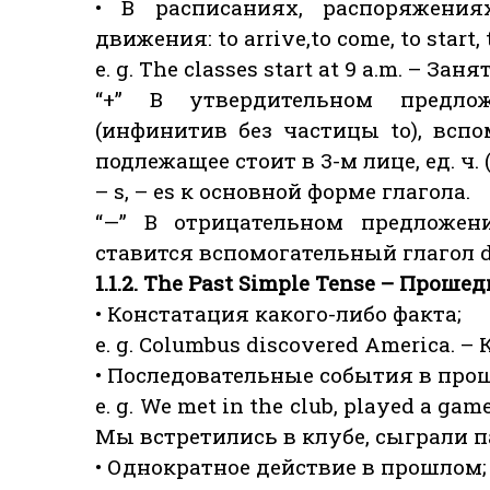
• В расписаниях, распоряжени
движения: to arrive,to come, to start, t
e. g. The classes start at 9 a.m. – За
“+” В утвердительном предлож
(инфинитив без частицы to), вспо
подлежащее стоит в 3-м лице, ед. ч. 
– s, – es к основной форме глагола.
“—” В отрицательном предложе
ставится вспомогательный глагол do
1.1.2. The Past Simple Tense – Прош
• Констатация какого-либо факта;
e. g. Columbus discovered America. 
• Последовательные события в про
e. g. We met in the club, played a ga
Мы встретились в клубе, сыграли п
• Однократное действие в прошлом;