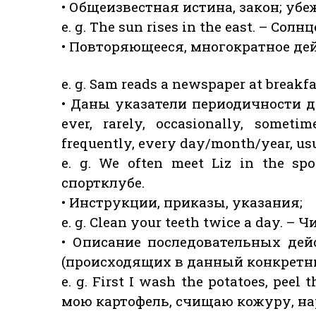
• Общеизвестная истина, закон; убе
e. g. The sun rises in the east. – Сол
• Повторяющееся, многократное де
e. g. Sam reads a newspaper at breakf
• Даны указатели периодичности де
ever, rarely, occasionally, sometim
frequently, every day/month/year, usu
e. g. We often meet Liz in the s
спортклубе.
• Инструкции, приказы, указания;
e. g. Clean your teeth twice a day. –
• Описание последовательных де
(происходящих в данный конкретн
e. g. First I wash the potatoes, peel 
мою картофель, счищаю кожуру, на