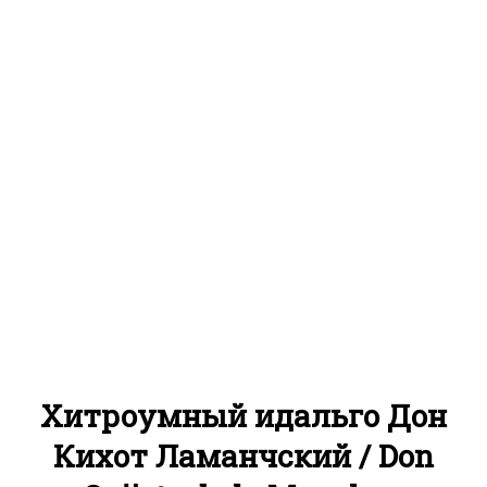
Хитроумный идальго Дон
Кихот Ламанчский / Don