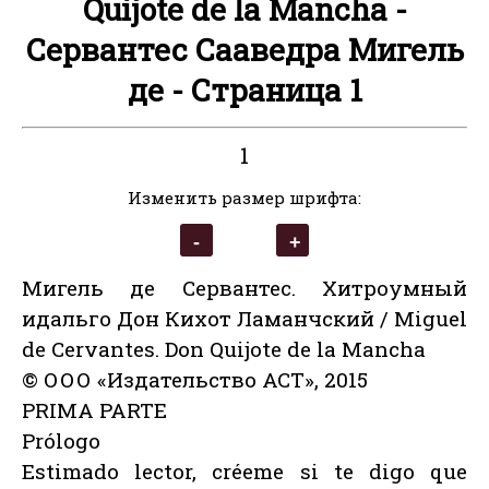
Quijote de la Mancha -
Сервантес Сааведра Мигель
де - Страница 1
1
Изменить размер шрифта:
Мигель де Сервантес. Хитроумный
идальго Дон Кихот Ламанчский / Miguel
de Cervantes. Don Quijote de la Mancha
© ООО «Издательство АСТ», 2015
PRIMA PARTE
Prólogo
Estimado lector, créeme si te digo que