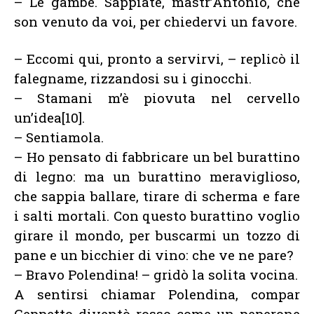
– Le gambe. Sappiate, mastr’Antonio, che
son venuto da voi, per chiedervi un favore.
– Eccomi qui, pronto a servirvi, – replicò il
falegname, rizzandosi su i ginocchi.
– Stamani m’è piovuta nel cervello
un’idea[10].
– Sentiamola.
– Ho pensato di fabbricare un bel burattino
di legno: ma un burattino meraviglioso,
che sappia ballare, tirare di scherma e fare
i salti mortali. Con questo burattino voglio
girare il mondo, per buscarmi un tozzo di
pane e un bicchier di vino: che ve ne pare?
– Bravo Polendina! – gridò la solita vocina.
A sentirsi chiamar Polendina, compar
Geppetto diventò rosso come un peperone