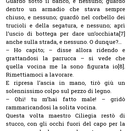
Guardò sotto il banco, e nessuno; guardò
dentro un armadio che stava sempre
chiuso, e nessuno; guardò nel corbello dei
trucioli e della segatura, e nessuno; aprì
l’uscio di bottega per dare un’occhiata[7]
anche sulla strada, e nessuno. O dunque?…
– Ho capito; – disse allora ridendo e
grattandosi la parrucca – si vede che
quella vocina me la sono figurata io[8].
Rimettiamoci a lavorare.
E ripresa l’ascia in mano, tirò giù un
solennissimo colpo sul pezzo di legno.
– Ohi! tu m’hai fatto male! – gridò
rammaricandosi la solita vocina.
Questa volta maestro Ciliegia restò di
stucco, con gli occhi fuori del capo per la