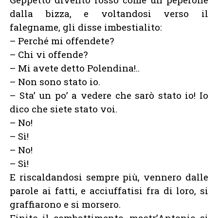
dalla bizza, e voltandosi verso il
falegname, gli disse imbestialito:
– Perché mi offendete?
– Chi vi offende?
– Mi avete detto Polendina!..
– Non sono stato io.
– Sta’ un po’ a vedere che sarò stato io! Io
dico che siete stato voi.
– No!
– Sì!
– No!
– Sì!
E riscaldandosi sempre più, vennero dalle
parole ai fatti, e acciuffatisi fra di loro, si
graffiarono e si morsero.
Finito il combattimento, mastr’Antonio si