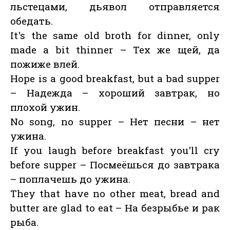
льстецами, дьявол отправляется
обедать.
It's the same old broth for dinner, only
made a bit thinner – Тех же щей, да
пожиже влей.
Hope is a good breakfast, but a bad supper
– Надежда – хороший завтрак, но
плохой ужин.
No song, no supper – Нет песни – нет
ужина.
If you laugh before breakfast you'll cry
before supper – Посмеёшься до завтрака
– поплачешь до ужина.
They that have no other meat, bread and
butter are glad to eat – На безрыбье и рак
рыба.