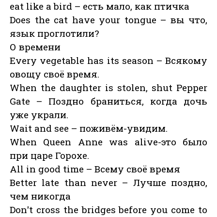
eat like a bird – есть мало, как птичка
Does the cat have your tongue – вы что,
язык проглотили?
О времени
Every vegetable has its season – Всякому
овощу своё время.
When the daughter is stolen, shut Pepper
Gate – Поздно браниться, когда дочь
уже украли.
Wait and see – поживём-увидим.
When Queen Anne was alive-это было
при царе Горохе.
All in good time – Всему своё время
Better late than never – Лучше поздно,
чем никогда
Don't cross the bridges before you come to