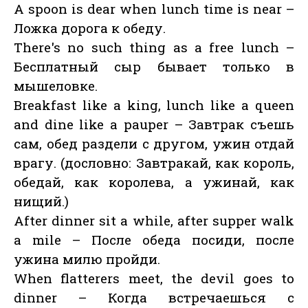
A spoon is dear when lunch time is near –
Ложка дорога к обеду.
There's no such thing as a free lunch –
Бесплатный сыр бывает только в
мышеловке.
Breakfast like a king, lunch like a queen
and dine like a pauper – Завтрак съешь
сам, обед раздели с другом, ужин отдай
врагу. (дословно: Завтракай, как король,
обедай, как королева, а ужинай, как
нищий.)
After dinner sit a while, after supper walk
a mile – После обеда посиди, после
ужина милю пройди.
When flatterers meet, the devil goes to
dinner – Когда встречаешься с