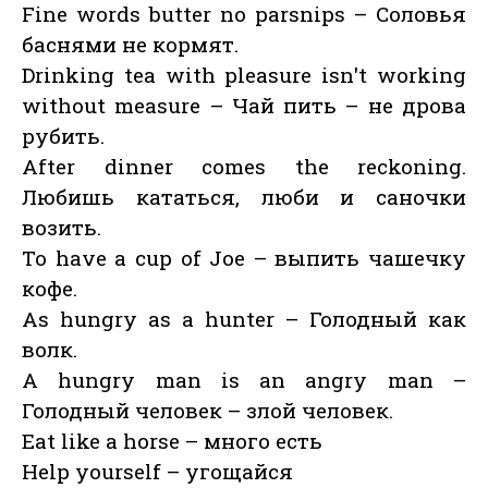
Fine words butter no parsnips – Соловья
баснями не кормят.
Drinking tea with pleasure isn't working
without measure – Чай пить – не дрова
рубить.
After dinner comes the reckoning.
Любишь кататься, люби и саночки
возить.
To have a cup of Joe – выпить чашечку
кофе.
As hungry as a hunter – Голодный как
волк.
A hungry man is an angry man –
Голодный человек – злой человек.
Eat like a horse – много есть
Help yourself – угощайся