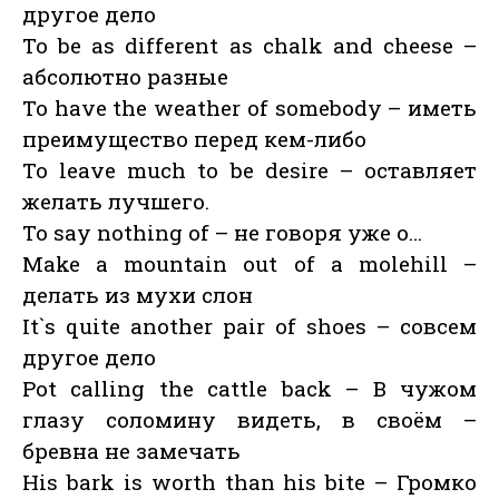
другое дело
To be as different as chalk and cheese –
абсолютно разные
To have the weather of somebody – иметь
преимущество перед кем-либо
To leave much to be desire – оставляет
желать лучшего.
To say nothing of – не говоря уже о…
Make a mountain out of a molehill –
делать из мухи слон
It`s quite another pair of shoes – совсем
другое дело
Pot calling the cattle back – В чужом
глазу соломину видеть, в своём –
бревна не замечать
His bark is worth than his bite – Громко