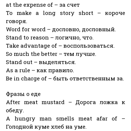
at the expense of – за счет
To make a long story short – короче
говоря.
Word for word – дословно, дословный.
Stand to reason – логично, что.
Take advantage of – воспользоваться.
So much the better – тем лучше.
Stand out – выделяться.
As a rule – как правило.
Be in charge of – быть ответственным за.
Фразы о еде
After meat mustard – Дорога ложка к
обеду.
A hungry man smells meat afar of –
Голодной куме хлеб на уме.