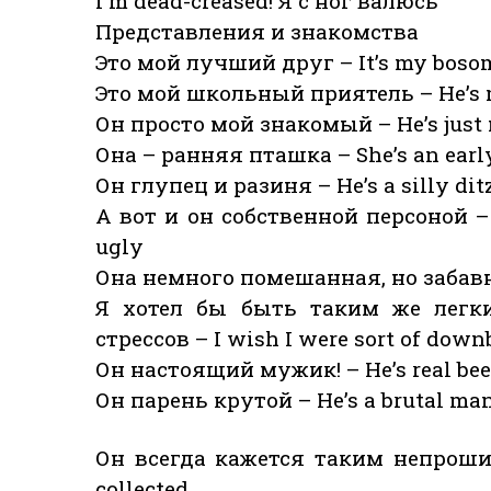
I'm dead-creased! Я с ног валюсь
Представления и знакомства
Это мой лучший друг – It’s my boso
Это мой школьный приятель – He’s 
Он просто мой знакомый – He’s just
Она – ранняя пташка – She’s an early
Он глупец и разиня – He’s a silly dit
А вот и он собственной персоной – H
ugly
Она немного помешанная, но забавная 
Я хотел бы быть таким же легки
стрессов – I wish I were sort of downbe
Он настоящий мужик! – He’s real bee
Он парень крутой – He’s a brutal ma
Он всегда кажется таким непрошиб
collected