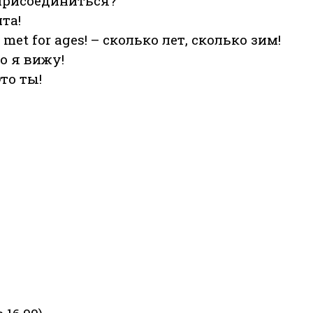
м присоединиться?
та!
t met for ages! – сколько лет, сколько зим!
го я вижу!
Это ты!