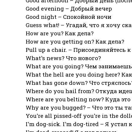
Good afternoon – Добрый день (после
Good evening – Добрый вечер
Good night – Спокойной ночи
Guess what! – Угадай, что я хочу ска
How are you? Как дела?
How are you getting on? Как дела?
Pull up a chair. – Присоединяйтесь к
What's news? Что нового?
What are you going? Чем занимаешь
What the hell are you doing here? К
What has gone down? Что стряслось
Where do you hail from? Откуда иде
Where are you belting now? Куда эт
Why are you bugged? – Что это ты т
You're all pissed-off you're in the 
I'm dog-sick. I'm dog-tired – Я устал 