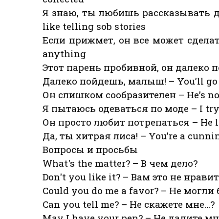
Я знаю, ты любишь рассказывать 
like telling sob stories
Если прижмет, он все может сделат
anything
Этот парень пробивной, он далеко пойд
Далеко пойдешь, малыш! – You’ll go p
Он слишком сообразителен – He’s not
Я пытаюсь одеваться по моде – I try
Он просто любит потрепаться – He li
Да, ты хитрая лиса! – You’re a cunnin
Вопросы и просьбы
What's the matter? – В чем дело?
Don't you like it? – Вам это не нрави
Could you do me a favor? – Не могл
Can you tell me? – Не скажете мне…?
May I have your pen? – Не дадите м