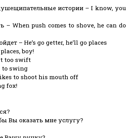
душещипательные истории – I know, you
ь – When push comes to shove, he can do
ет – He’s go getter, he’ll go places
laces, boy!
 too swift
 to swing
kes to shoot his mouth off
g fox!
тся?
и бы Вы оказать мне услугу?
не Вашу ручку?