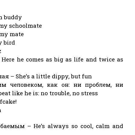
m buddy
my schoolmate
 my mate
 bird
z
ere he comes as big as life and twice as
– She’s a little dippy, but fun
м человеком, как он: ни проблем, ни
at like he is: no trouble, no stress
fcake!
n
аемым – He’s always so cool, calm and