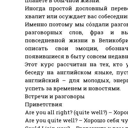
планете в обычной жизни.
Иногда простой дословный перев
хвалит или осуждает вас собеседник
Именно поэтому мы со́здали разг
разговорных слов, фраз и вы
повседневной жизни в Великобр
описать свои эмоции, обозн
появившиеся в быту совсем недавн
Этот курс рассчитан на тех, кто
беседу на английском языке, пу
английский – для молодых, энер
успеть за временем и новостями.
Встречи и разговоры
Приветствия
Are you all right? (quite well?) – Х
Are you quite well? – Хорошо себя 