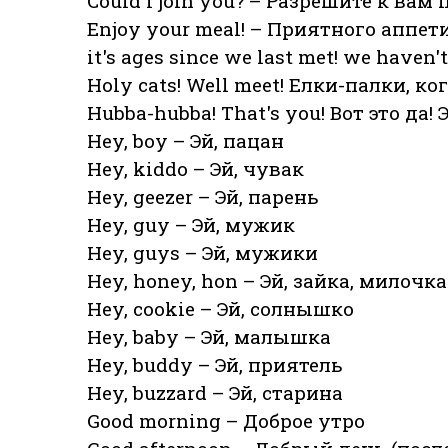
Could I join you? – Разрешите к ва
Enjoy your meal! – Приятного аппети
it's ages since we last met! we haven'
Holy cats! Well meet! Елки-палки, ко
Hubba-hubba! That's you! Вот это да! 
Hey, boy – Эй, пацан
Hey, kiddo – Эй, чувак
Hey, geezer – Эй, парень
Hey, guy – Эй, мужик
Hey, guys – Эй, мужики
Hey, honey, hon – Эй, зайка, милочка
Hey, cookie – Эй, солнышко
Hey, baby – Эй, малышка
Hey, buddy – Эй, приятель
Hey, buzzard – Эй, старина
Good morning – Доброе утро