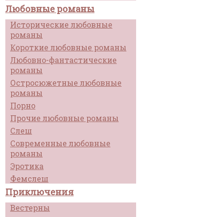
Любовные романы
Исторические любовные
романы
Короткие любовные романы
Любовно-фантастические
романы
Остросюжетные любовные
романы
Порно
Прочие любовные романы
Слеш
Современные любовные
романы
Эротика
Фемслеш
Приключения
Вестерны