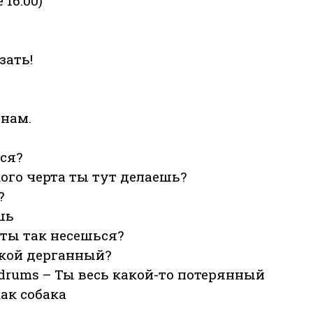
 16.00)
зать!
 нам.
ся?
акого черта ты тут делаешь?
?
шь
о ты так несешься?
акой дерганный?
dolldrums – Ты весь какой-то потерянный
как собака