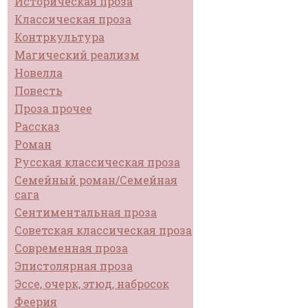
Историческая проза
Классическая проза
Контркультура
Магический реализм
Новелла
Повесть
Проза прочее
Рассказ
Роман
Русская классическая проза
Семейный роман/Семейная
сага
Сентиментальная проза
Советская классическая проза
Современная проза
Эпистолярная проза
Эссе, очерк, этюд, набросок
Феерия