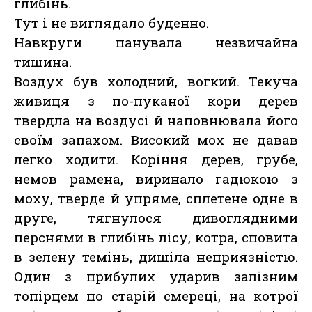
глибінь.
Тут і не виглядало буденно.
Навкруги панувала незвичайна
тишина.
Воздух був холодний, вогкий. Текуча
живиця з по-пуканої кори дерев
твердла на воздусі й наповнювала його
своїм запахом. Високий мох не давав
легко ходити. Коріння дерев, грубе,
немов рамена, виринало гадюкою з
моху, тверде й упряме, сплетене одне в
друге, тягнулося дивоглядними
перснями в глибінь лісу, котра, сповита
в зелену темінь, дишіла неприязністю.
Один з прибулих ударив залізним
топірцем по старій смереці, на котрої