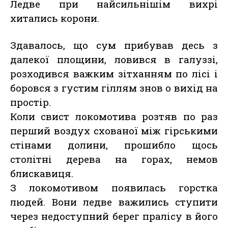
Ледве при найсильнішім вихрі
хитались корони.
Здавалось, що сум прибував десь з
далекої площини, ловився в галуззі,
розходився важким зітханням по лісі і
боровся з густим гіллям знов о вихід на
простір.
Коли свист локомотива розтяв по раз
перший воздух схованої між гірськими
стінами долини, прошибло щось
столітні дерева на горах, немов
блискавиця.
З локомотивом появилась горстка
людей. Вони ледве важились ступити
через недоступний берег пралісу в його