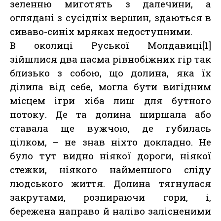
зеленню миготять з далечини, а
оглядані з сусідніх вершин, здаються в
сиваво-синіх мряках недоступними.
В околиці Руської Молдавиці[1]
зійшлися два пасма рівнобіжних гір так
близько з собою, що долина, яка їх
ділила від себе, могла бути вигідним
місцем ігри хіба лиш для бутного
потоку. Де та долина ширшала або
ставала ще вужчою, де губилась
цілком, – не знав ніхто докладно. Не
було тут видно ніякої дороги, ніякої
стежки, ніякого найменшого сліду
людського життя. Долина тягнулася
закрутами, розпираючи гори, і,
бережена направо й наліво залісненими