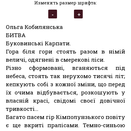
Изменить размер шрифта:
Ольга Кобилянська
БИТВА
Буковинські Карпати.
Гора біля гори стоять разом в німій
величі, одягнені в смерекові ліси.
Різно сформовані, вганяються під
небеса, стоять так нерухомо тисячі літ;
кепкують собі з кожної зміни, що перед
їх очима відбувається, розкошують у
власній красі, свідомі своєї довічної
тривкості…
Багато пасем гір Кімполунзького повіту
є ще вкриті пралісами. Темно-синьою