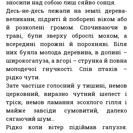
зносили над собою лиш сяйво сонця.
Десь-не-десь лежали на землі дерева-
великани, підриті й поборені віком або
й розколені громом. Спочиваючи в
траві, були зверху оброслі мохом, а
всередині порожні й порохняві. Біля
них буяла молода деревина, в долині –
широкогалуза, а вгорі – струнка й повна
молодечої гнучкості. Спів птахів –
рідко чути.
Зате частіше голосний у тишині, немов
церковний, виразно чутний шелест і
тріск, немов ламання зсохлого гілля і
майже завсіди сумовитий, далеко
сягаючий шум…
Рідко коли вітер підіймав галуззя.