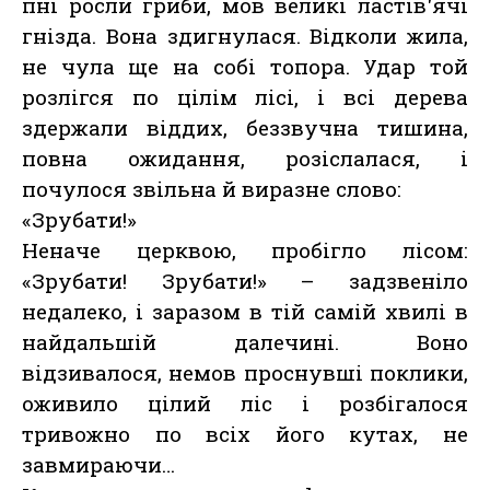
пні росли гриби, мов великі ластів'ячі
гнізда. Вона здигнулася. Відколи жила,
не чула ще на собі топора. Удар той
розлігся по цілім лісі, і всі дерева
здержали віддих, беззвучна тишина,
повна ожидання, розіслалася, і
почулося звільна й виразне слово:
«Зрубати!»
Неначе церквою, пробігло лісом:
«Зрубати! Зрубати!» – задзвеніло
недалеко, і заразом в тій самій хвилі в
найдальшій далечині. Воно
відзивалося, немов проснувші поклики,
оживило цілий ліс і розбігалося
тривожно по всіх його кутах, не
завмираючи…