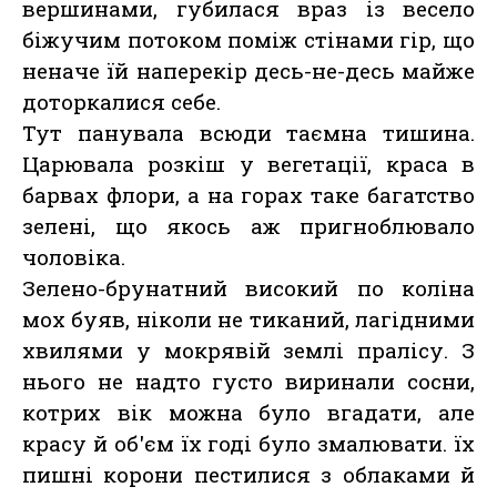
вершинами, губилася враз із весело
біжучим потоком поміж стінами гір, що
неначе їй наперекір десь-не-десь майже
доторкалися себе.
Тут панувала всюди таємна тишина.
Царювала розкіш у вегетації, краса в
барвах флори, а на горах таке багатство
зелені, що якось аж пригноблювало
чоловіка.
Зелено-брунатний високий по коліна
мох буяв, ніколи не тиканий, лагідними
хвилями у мокрявій землі пралісу. З
нього не надто густо виринали сосни,
котрих вік можна було вгадати, але
красу й об'єм їх годі було змалювати. їх
пишні корони пестилися з облаками й