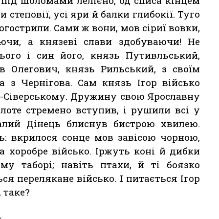
 під шоломами лелієно, од списа кінцем
и степовії, усі яри й балки глибокії. Туго
огострили. Сами ж вони, мов сіриї вовки,
ючи, а князеві слави здобуваючи! Не
нього і син його, князь Путивльський,
в Олегович, князь Рильський, з своїм
а з Чернігова. Сам князь Ігор військо
ві-Сіверському. Дружину свою Ярославну
олоте стремено вступив, і рушили всі у
малий Дінець блиснув бистрою хвилею.
ть: вкрилося сонце мов завісою чорною,
а хоробре військо. Іржуть коні й дибки
му таборі; навіть птахи, й ті боязко
ся перелякане військо. І питається Ігор
, таке?
.