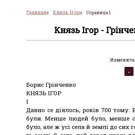
Главная
Князь Ігор
Страница 1
Князь Ігор - Грінч
Изменить
Борис Грінченко
КНЯЗЬ ІГОР
І
Давно се діялось, років 700 тому. 
були. Менше людей було, менше сіл
було, але ж усі села й землі до сих 