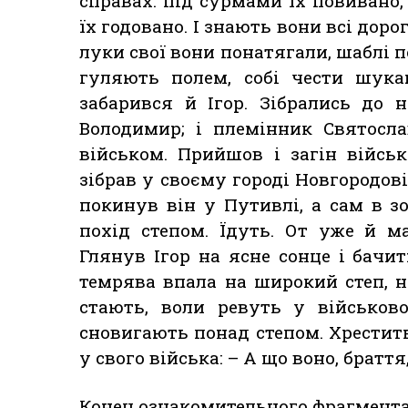
справах: під сурмами їх повивано,
їх годовано. І знають вони всі дорог
луки свої вони понатягали, шаблі п
гуляють полем, собі чести шука
забарився й Ігор. Зібрались до 
Володимир; і племінник Святосла
військом. Прийшов і загін військ
зібрав у своєму городі Новгородо
покинув він у Путивлі, а сам в з
похід степом. Їдуть. От уже й 
Глянув Ігор на ясне сонце і бачи
темрява впала на широкий степ, н
стають, воли ревуть у військово
сновигають понад степом. Хрестить
у свого війська: – А що воно, браття
Конец ознакомительного фрагмента