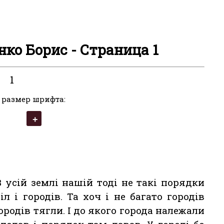
енко Борис - Страница 1
1
 размер шрифта:
В усій землі нашій тоді не такі порядки
 і городів. Та хоч і не багато городів
городів тягли. І до якого города належали