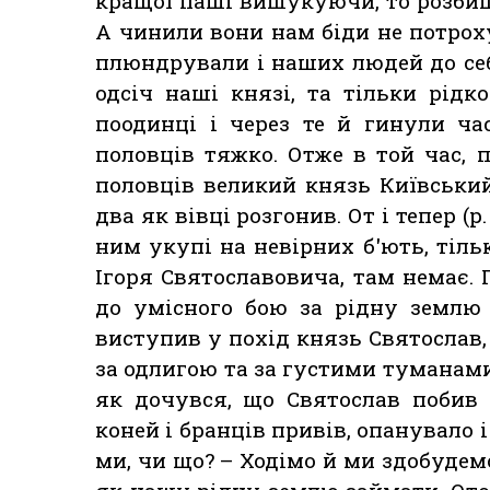
кращої паші вишукуючи, то розби
А чинили вони нам біди не потроху
плюндрували і наших людей до себ
одсіч наші князі, та тільки рідк
поодинці і через те й гинули ча
половців тяжко. Отже в той час, 
половців великий князь Київський 
два як вівці розгонив. От і тепер (р.
ним укупі на невірних б'ють, тіль
Ігоря Святославовича, там немає. 
до умісного бою за рідну землю
виступив у похід князь Святослав,
за одлигою та за густими туманами
як дочувся, що Святослав побив п
коней і бранців привів, опанувало і 
ми, чи що? – Ходімо й ми здобудемо