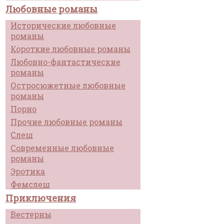
Любовные романы
Исторические любовные
романы
Короткие любовные романы
Любовно-фантастические
романы
Остросюжетные любовные
романы
Порно
Прочие любовные романы
Слеш
Современные любовные
романы
Эротика
Фемслеш
Приключения
Вестерны