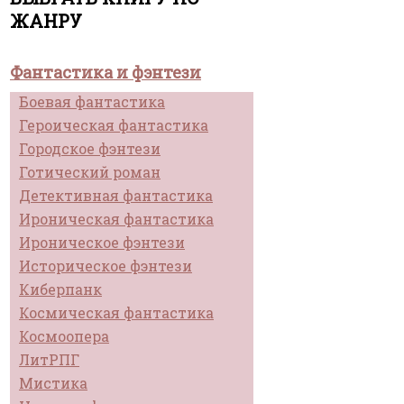
ЖАНРУ
Фантастика и фэнтези
Боевая фантастика
Героическая фантастика
Городское фэнтези
Готический роман
Детективная фантастика
Ироническая фантастика
Ироническое фэнтези
Историческое фэнтези
Киберпанк
Космическая фантастика
Космоопера
ЛитРПГ
Мистика