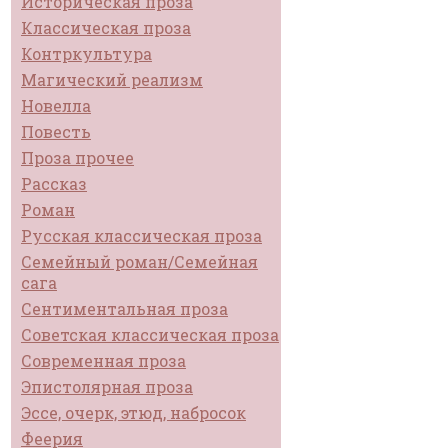
Историческая проза
Классическая проза
Контркультура
Магический реализм
Новелла
Повесть
Проза прочее
Рассказ
Роман
Русская классическая проза
Семейный роман/Семейная
сага
Сентиментальная проза
Советская классическая проза
Современная проза
Эпистолярная проза
Эссе, очерк, этюд, набросок
Феерия