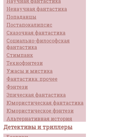
Научная фантастика
Ненаучная фантастика
Попаданцы
Постапокалипсис
Сказочная фантастика
Социально-философская
фантастика
Стимпанк
Технофэнтези
Ужасы и мистика
Фантастика: прочее
Фэнтези
Эпическая фантастика
Юмористическая фантастика
Юмористическое фэнтези
Альтернативная история
Детективы и триллеры
Боевики