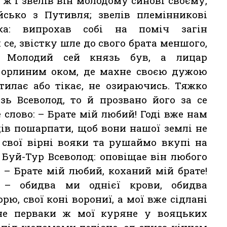
ж і звелів він молодому синові своєму,
йсько з Путивля; звелів племінникові
ка: випрохав собі на поміч загін
 се, звістку шле до свого брата меншого,
а. Молодий сей князь був, а лицар
м орлиним оком, де махне своєю дужою
тилає або тікає, не озираючись. Тяжко
ь Всеволод, то й прозвано його за се
слово: – Брате мій любий! Годі вже нам
ців пошарпати, щоб вони нашої землі не
 свої вірні вояки та рушаймо вкупі на
 Буй-Тур Всеволод: оповіщае він любого
: – Брате мій любий, коханий мій брате!
– обидва ми однієї крови, обидва
орю, свої коні ворониї, а мої вже сідлані
І не перваки ж мої куряне у вояцьких