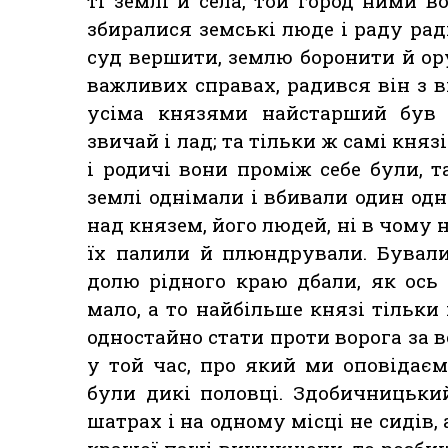
ті землі й села, той город ними в
збиралися земські люде і раду рад
суд вершити, землю боронити й ор
важливих справах, радився він з ві
усіма князями найстарший був 
звичай і лад; та тільки ж самі княз
і родичі вони проміж себе були, 
землі однімали і вбивали один одн
над князем, його людей, ні в чому н
їх палили й плюндрували. Бували
долю рідного краю дбали, як ось
мало, а то найбільше князі тільки
одностайно стати проти ворога за в
у той час, про який ми оповідає
були дикі половці. Здобичницьки
шатрах і на одному місці не сидів, 