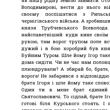
як нашу рідну землю займати. Ото 
Володимирові, вести до нього ві
своєму поспішатися з Рильсь
чернігівського війська. А зробивши
князя Трубчевського Всеволод
найславетніший: куди кине свої
рукою, там ворог трупом поле вс
дужий і в бою хоробрий був княз
Буйним Туром. Шле йому Ігор таке 
дома сидіти. Чи не час нам полов
плюндрували? А збирай бо, брате,
ворога! Не забарився з відповіддю
брата Ігоря і шле йому таке слово
Один ти в мене брат єдиний 
Святославовичі. То сідлай, брате Іг
готові біля Курського стоять. 