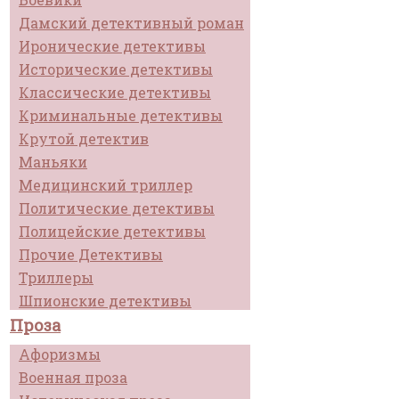
Дамский детективный роман
Иронические детективы
Исторические детективы
Классические детективы
Криминальные детективы
Крутой детектив
Маньяки
Медицинский триллер
Политические детективы
Полицейские детективы
Прочие Детективы
Триллеры
Шпионские детективы
Проза
Афоризмы
Военная проза