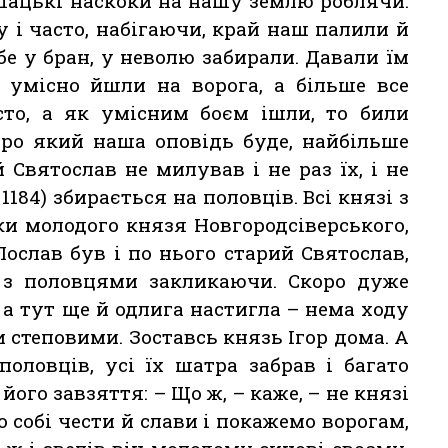
шацькі наскоки на нашу землю роблячи.
 і часто, набігаючи, край наш палили й
е у бран, у неволю забирали. Давали їм
о умісно йшли на ворога, а більше все
сто, а як умісним боєм ішли, то били
про який наша оповідь буде, найбільше
Святослав не милував і не раз їх, і не
 1184) збирається на половців. Всі князі з
ки молодого князя Новгородсіверського,
Послав був і по нього старий Святослав,
 з половцями закликаючи. Скоро дуже
 а тут ще й одлига настигла – нема ходу
 степовими. Зоставсь князь Ігор дома. А
оловців, усі їх шатра забрав і багато
його завзяття: – Що ж, – каже, – не князі
 собі чести й слави і покажемо ворогам,