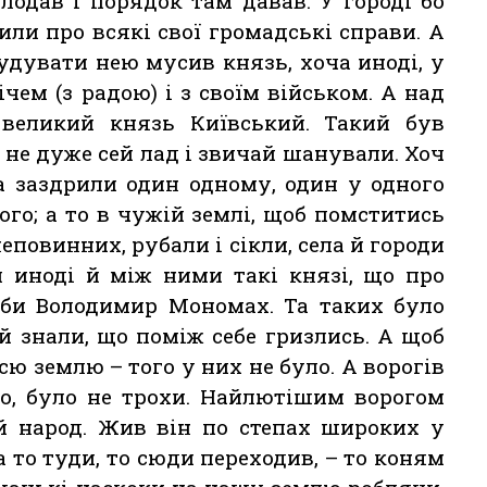
олодав і порядок там давав. У городі бо
или про всякі свої громадські справи. А
удувати нею мусив князь, хоча иноді, у
чем (з радою) і з своїм військом. А над
великий князь Київський. Такий був
і не дуже сей лад і звичай шанували. Хоч
та заздрили один одному, один у одного
ого; а то в чужій землі, щоб помститись
еповинних, рубали і сікли, села й городи
 иноді й між ними такі князі, що про
 би Володимир Мономах. Та таких було
 й знали, що поміж себе гризлись. А щоб
сю землю – того у них не було. А ворогів
мо, було не трохи. Найлютішим ворогом
й народ. Жив він по степах широких у
а то туди, то сюди переходив, – то коням