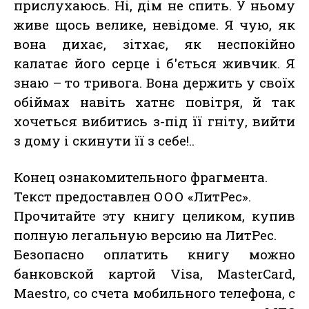
прислухаюсь. Ні, дім не спить. У ньому
живе щось велике, невідоме. Я чую, як
вона дихає, зітхає, як неспокійно
калатає його серце і б'ється живчик. Я
знаю – тo тривога. Вона держить у своїх
обіймах навіть хатнє повітря, й так
хочеться вибитись з-під її гніту, вийти
з дому і скинути її з себе!..
Конец ознакомительного фрагмента.
Текст предоставлен ООО «ЛитРес».
Прочитайте эту книгу целиком, купив
полную легальную версию на ЛитРес.
Безопасно оплатить книгу можно
банковской картой Visa, MasterCard,
Maestro, со счета мобильного телефона, с