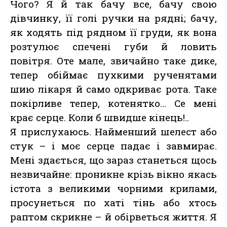
Чого? Я й так бачу все, бачу свою
дівчинку, її голі ручки на рядні; бачу,
як ходять під рядном її груди, як вона
розтулює спечені губи й ловить
повітря. Оте мале, звичайно таке дике,
тепер обіймає пухкими рученятами
шию лікаря й само одкриває рота. Таке
покірливе тепер, котенятко… Се мені
крає серце. Коли б швидше кінець!..
Я прислухаюсь. Найменший шелест або
стук – і моє серце падає і завмирає.
Мені здається, що зараз станеться щось
незвичайне: проникне крізь вікно якась
істота з великими чорними крилами,
просунеться по хаті тінь або хтось
раптом скрикне – й обірветься життя. Я