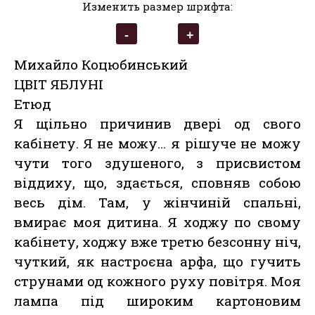
Изменить размер шрифта:
Михайло Коцюбинський
ЦВІТ ЯБЛУНІ
Етюд
Я щільно причинив двері од свого
кабінету. Я не можу… я рішуче не можу
чути того здушеного, з присвистом
віддиху, що, здається, сповняв собою
весь дім. Там, у жінчиній спальні,
вмирає моя дитина. Я ходжу по свому
кабінету, ходжу вже третю безсонну ніч,
чуткий, як настроєна арфа, що гучить
струнами од кожного руху повітря. Моя
лампа під широким картоновим