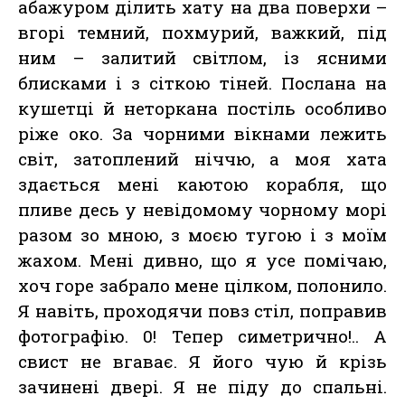
абажуром ділить хату на два поверхи –
вгорі темний, похмурий, важкий, під
ним – залитий світлом, із ясними
блисками і з сіткою тіней. Послана на
кушетці й неторкана постіль особливо
ріже око. За чорними вікнами лежить
світ, затоплений ніччю, a моя хата
здається мені каютою корабля, що
пливе десь у невідомому чорному морі
разом зо мною, з моєю тугою і з моїм
жахом. Мені дивно, що я усе помічаю,
хоч горе забрало мене цілком, полонило.
Я навіть, проходячи повз стіл, поправив
фотографію. 0! Тепер симетрично!.. А
свист не вгаває. Я його чую й крізь
зачинені двері. Я не піду до спальні.