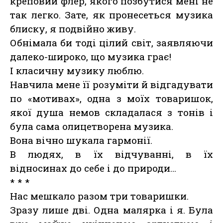
креповий флер, якого позбутися мені не
так легко. Зате, як пронесеться музика
блиску, я подвійно живу.
Обнімала би тоді цілий світ, заявляючи
далеко-широко, що музика грає!
І класичну музику люблю.
Навчила мене її розуміти й відгадувати
по «мотивах», одна з моїх товаришок,
якої душа немов складалася з тонів і
була сама олицетворена музика.
Вона вічно шукала гармонії.
В людях, в їх відчуванні, в їх
відносинах до себе і до природи…
* * *
Нас мешкало разом три товаришки.
Зразу лише дві. Одна малярка і я. Була