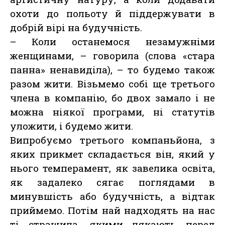
охоти до польоту й піддержувати в
добрій вірі на будучність.
– Коли останемося незамужніми
женщинами, – говорила (слова «стара
панна» ненавиділа), – то будемо також
разом жити. Візьмемо собі ще третього
члена в компанію, бо двох замало і не
можна ніякої програми, ні статутів
уложити, і будемо жити.
Випробуємо третього компаньйона, з
яких прикмет складається він, який у
нього темперамент, як завелика освіта,
як задалеко сягає поглядами в
минувшість або будучність, а відтак
приймемо. Потім най надходять на нас
ті страшила, якими лякають перед