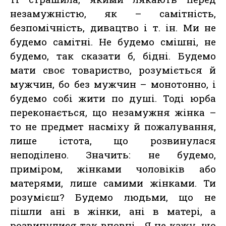
незамужністю, як – самітність,
безпомічність, дивацтво і т. ін. Ми не
будемо самітні. Не будемо смішні, не
будемо, так сказати б, бідні. Будемо
мати своє товариство, розуміється й
мужчин, бо без мужчин – монотонно, і
будемо собі жити по душі. Тоді юрба
переконається, що незамужня жінка –
то не предмет насміху й пожалування,
лише істота, що розвинулася
неподілено. Значить: не будемо,
приміром, жінками чоловіків або
матерями, лише самими жінками. Ти
розумієш? Будемо людьми, що не
пішли ані в жінки, ані в матері, а
розвинулися так вповні… Я не кажу, що