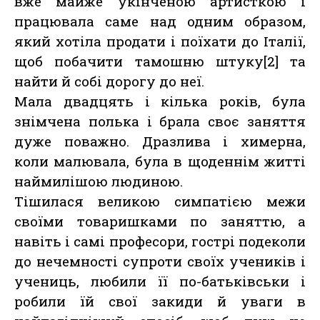
вже майже укінченою артисткою і
працювала саме над одним образом,
який хотіла продати і поїхати до Італії,
щоб побачити тамошню штуку[2] та
найти й собі дорогу до неї.
Мала двадцять і кілька років, була
знімчена полька і брала своє заняття
дуже поважно. Дразлива і химерна,
коли малювала, була в щоденнім житті
наймилішою людиною.
Тішилася великою симпатією межи
своїми товаришками по заняттю, а
навіть і самі професори, гострі подеколи
до нечемності супроти своїх учеників і
учениць, любили її по-батьківськи і
робили їй свої закиди й уваги в