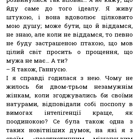
йду саме до того ідеалу. Я живу
штукою, і вона вдоволює цілковито
мою душу; може бути, що й віддамся,
не знаю, але коли не віддамся, то певно
не буду застрашеною птахою, що мов
цілий світ просить о прощення, що
мужа не має… А ти?
– Я також, Ганнусю.
І я справді годилася з нею. Чому не
жилось би двом-трьом незамужнім
жінкам, коли згоджувались би своїми
натурами, відповідали собі посполу в
вимогах інтелігенції краще, як
поодинокою? Се була також одна з
таких новітніших думок, на які я з
своїм «неартистичним міщанським