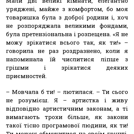
Мали дві великі кімнати, елегантно
уряджені, майже з комфортом, бо моя
товаришка була з доброї родини і, хоч
не розпоряджала великими фондами,
була претензіональна і розпещена. «Я не
можу зрікатися всього так, як ти!» –
говорила не раз роздразнено, коли я
напоминала їй числитися ліпше з
грішми і зрікатися деяких
приємностей.
– Мовчала б ти! – лютилася. – Ти сього
не розумієш. Я – артистка і живу
відповідно артистичним законам, а ті
вимагають трохи більше, як закони
такої тісно програмової людини, як ти!
Ти можеш обмежитися на своїм грунті,