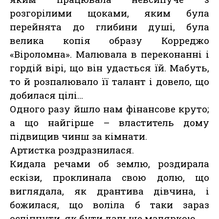
розгорілими щоками, яким була
перейнята до глибини душі, була
велика копія образу Корреджо
«Віроломна». Малювала в переконанні і
гордій вірі, що він удасться їй. Мабуть,
то й розпалювало її талант і довело, що
добилася цілі…
Одного разу йшло нам фінансове круто;
а що найгірше – властитель дому
підвищив чинш за кімнати.
Артистка роздразнилася.
Кидала речами об землю, роздирала
ескізи, проклинала свою долю, що
виглядала, як дрантива дівчина, і
божилася, що воліла б таки зараз
осліпнути, як бути дальше маляркою…