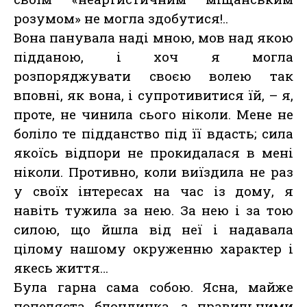
розумом» не могла здобутися!..
Вона панувала наді мною, мов над якою
підданою, і хоч я могла
розпоряджувати своєю волею так
вповні, як вона, і супротивитися їй, – я,
проте, не чинила сього ніколи. Мене не
боліло те підданство під її вдасть; сила
якоїсь відпори не прокидалася в мені
ніколи. Противно, коли виїздила не раз
у своїх інтересах на час із дому, я
навіть тужила за нею. За нею і за тою
силою, що йшла від неї і надавала
цілому нашому окруженню характер і
якесь життя…
Була гарна сама собою. Ясна, майже
попеляста блондинка, з правильними