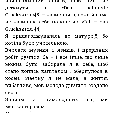
найлагідніший спосіб, щоб лиш не
діткнути її. «Dаs schonste
Gluckskind»[3] – називали її, вона й сама
не називала себе інакше як: «Ісh – das
Gluckskind»[4].
Я прилагоджувалась до матури[5] бо
хотіла бути учителькою.
Вчилася музики, і язиків, і прерізних
робіт ручних, ба – і все інше, що лише
можна було, забирала я в себе, щоб
стало колись капіталом і обернулося в
хосен. Маєтку я не мала, а життя,
вибагливе, мов молода дівчина, жадало
свого.
Знайомі з наймолодших літ, ми
мешкали разом.