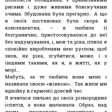
рисами і дуже живими блискучими
очима. Збудована була прегарно… А що
в своїх постановах була скора й
консеквентна, – я любила її
безгранично, пристосовувалася до неї
без надумування, і, мов та ріка, плила я
спокійно виробленим нею руслом, щоб
знов, як ріка, згубитися, може, і з
іншими такими, як я, в житті, як у
морі…
Мабуть, за те любила вона мене і
називала своєю «жінкою»… Так жили ми
вдвійку в гармонії довгий час.
Я вчилася пильно до своїх різнородних
іспитів, а вона малювала. Образ, над
яким працювала невсипуче з