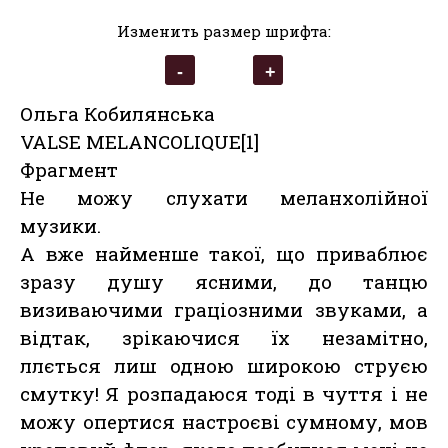
Изменить размер шрифта:
Ольга Кобилянська
VALSE MELANCOLIQUE[1]
Фрагмент
Не можу слухати меланхолійної
музики.
А вже найменше такої, що приваблює
зразу душу ясними, до танцю
визиваючими граціозними звуками, а
відтак, зрікаючися їх незамітно,
ллється лиш одною широкою струєю
смутку! Я розпадаюся тоді в чуття і не
можу опертися настроєві сумному, мов