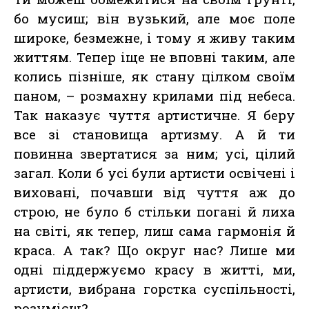
бо мусиш; він вузький, але моє поле
широке, безмежне, і тому я живу таким
життям. Тепер іще не вповні таким, але
колись пізніше, як стану цілком своїм
паном, – розмахну крилами під небеса.
Так наказує чуття артистичне. Я беру
все зі становища артизму. А й ти
повинна звертатися за ним; усі, цілий
загал. Коли б усі були артисти освічені і
виховані, почавши від чуття аж до
строю, не було б стільки погані й лиха
на світі, як тепер, лиш сама гармонія й
краса. А так? Що округ нас? Лише ми
одні піддержуємо красу в житті, ми,
артисти, вибрана горстка суспільності,
розумієш?