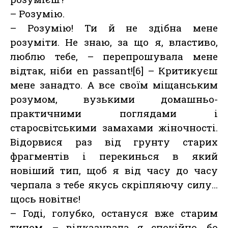
– Розумію.
– Розумію! Ти й не здібна мене
розуміти. Не знаю, за що я, властиво,
люблю тебе, – перепрошувала мене
відтак, ніби en passant![6] – Критикуєш
мене занадто. А все своїм міщанським
розумом, вузькими домашньо-
практичними поглядами і
старосвітськими замахами жіночності.
Відорвися раз від грунту старих
фрагментів і перекинься в який
новіший тип, щоб я від часу до часу
черпала з тебе якусь скріпляючу силу…
щось новітнє!
– Годі, голубко, остануся вже старим
типом, – відказувала я спокійно, бо