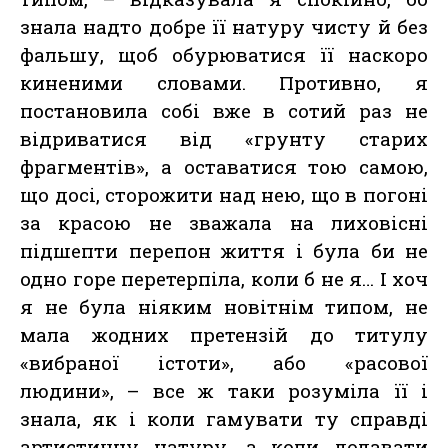
знала надто добре її натуру чисту й без
фальшу, щоб обурюватися її наскоро
киненими словами. Противно, я
постановила собі вже в сотий раз не
відриватися від «грунту старих
фрагментів», а оставатися тою самою,
що досі, сторожити над нею, що в погоні
за красою не зважала на лиховісні
підшепти перепон життя і була би не
одно горе перетерпіла, коли б не я… І хоч
я не була ніяким новітнім типом, не
мала жодних претензій до титулу
«вибраної істоти», або «расової
людини», – все ж таки розуміла її і
знала, як і коли гамувати ту справді
артистичну натуру, а коли додавати